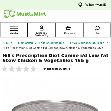
y
Valitse myymälä
ltöön
Ota yhteyttä
asiakaspalveluun
Kirjaudu /
Valikko
Ostoskori
Hae
Rekisteröidy
Alkuun
Eläinlääkäri
Erikoisruoat koirille
Hyväksi ruoansulatukselle
Hill's Prescription Diet Canine i/d Low fat Stew Chicken & Vegetables 156 g
Hill's Prescription Diet Canine i/d Low fat
foo
Stew Chicken & Vegetables 156 g
Kirjoita tuotearvostelu