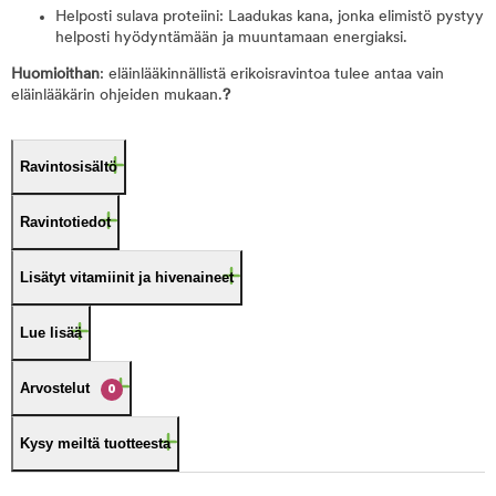
Helposti sulava proteiini: Laadukas kana, jonka elimistö pystyy
helposti hyödyntämään ja muuntamaan energiaksi.
Huomioithan
: eläinlääkinnällistä erikoisravintoa tulee antaa vain
eläinlääkärin ohjeiden mukaan.
?
Ravintosisältö
Ravintotiedot
Lisätyt vitamiinit ja hivenaineet
Lue lisää
Arvostelut
0
Kysy meiltä tuotteesta