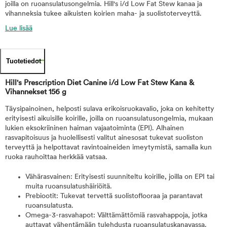
joilla on ruoansulatusongelmia. Hill's i/d Low Fat Stew kanaa ja
vihanneksia tukee aikuisten koirien maha- ja suolistoterveyttä.
Lue lisää
Tuotetiedot
Hill's Prescription Diet Canine i/d Low Fat Stew Kana &
Vihannekset 156 g
Täysipainoinen, helposti sulava erikoisruokavalio, joka on kehitetty
erityisesti aikuisille koirille, joilla on ruoansulatusongelmia, mukaan
lukien eksokriininen haiman vajaatoiminta (EPI). Alhainen
rasvapitoisuus ja huolellisesti valitut ainesosat tukevat suoliston
terveyttä ja helpottavat ravintoaineiden imeytymistä, samalla kun
ruoka rauhoittaa herkkää vatsaa.
Vähärasvainen: Erityisesti suunniteltu koirille, joilla on EPI tai
muita ruoansulatushäiriöitä.
Prebiootit: Tukevat tervettä suolistoflooraa ja parantavat
ruoansulatusta.
Omega-3-rasvahapot: Välttämättömiä rasvahappoja, jotka
auttavat vähentämään tulehdusta ruoansulatuskanavassa.