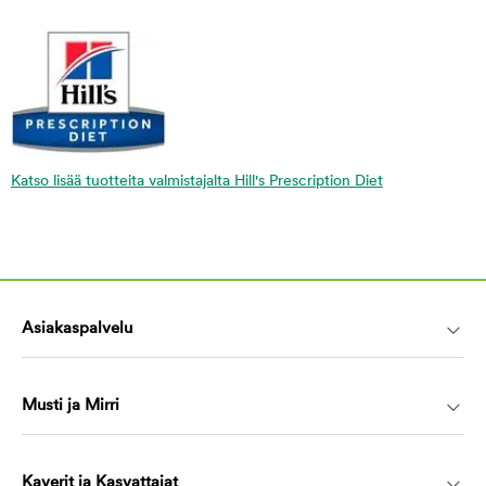
Katso lisää tuotteita valmistajalta Hill's Prescription Diet
Asiakaspalvelu
Musti ja Mirri
Kaverit ja Kasvattajat