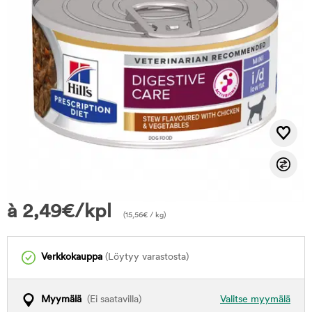
à
2,49
€
/kpl
(
15,56
€
/ kg)
Verkkokauppa
(Löytyy varastosta)
Myymälä
(Ei saatavilla)
Valitse myymälä