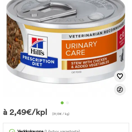
à
2,49
€
/kpl
(
31,13
€
/ kg)
Verkkokauppa
(Löytyy varastosta)