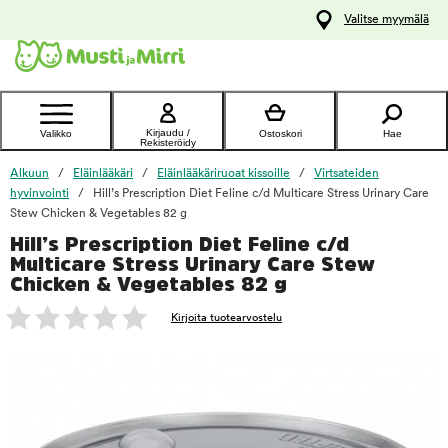
y
Valitse myymälä
ltöön
Ota yhteyttä
asiakaspalveluun
Kirjaudu /
Valikko
Ostoskori
Hae
Rekisteröidy
Alkuun
Eläinlääkäri
Eläinlääkäriruoat kissoille
Virtsateiden
hyvinvointi
Hill’s Prescription Diet Feline c/d Multicare Stress Urinary Care
Stew Chicken & Vegetables 82 g
Hill’s Prescription Diet Feline c/d
foo
Multicare Stress Urinary Care Stew
Chicken & Vegetables 82 g
Kirjoita tuotearvostelu