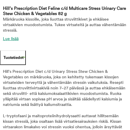
Hill’s Prescription Diet Feline c/d Multicare Stress Urinary Care
Stew Chicken & Vegetables 82 g
Märkäruoka kissoille, joka liuottaa struviittikivet ja ehkäisee
virtsakivien muodostumista. Tukee virtsateitä ja auttaa vähentämään
stressiä.
Lue lisää
Tuotetiedot
Hill’s Prescription Diet c/d Urinary Stress Stew Chicken &
Vegetables on märkäruoka, joka on kehitetty tukemaan kissojen
virtsateiden terveyttä ja vähentämään stressin vaikutuksia. Resepti
liuottaa struviittivirtsakiviä noin 7–27 päivässä ja auttaa ehkäisemään
sekä struviitti- että kalsiumoksalaattikivien muodostumista. Ruoka
ylläpitää virtsan sopivaa pH arvoa ja sisältää säädellysti kalsiumia ja
natriumia sekä lisättyä kaliumsitraattia.
L-tryptofaani ja maitoproteiinihydrolysaatti auttavat hillitsemään
kissan stressiä, joka osaltaan lisää virtsatiesairauksien riskiä. Kissan
virtsarakon limakalvo voi stressin vuoksi ohentua, jolloin ärsyttävät