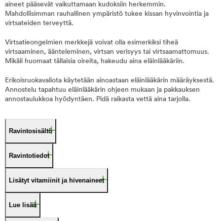
aineet pääsevät vaikuttamaan kudoksiin herkemmin.
Mahdollisimman rauhallinen ympäristö tukee kissan hyvinvointia ja
virtsateiden terveyttä.
Virtsatieongelmien merkkejä voivat olla esimerkiksi tiheä
virtsaaminen, äänteleminen, virtsan verisyys tai virtsaamattomuus.
Mikäli huomaat tällaisia oireita, hakeudu aina eläinlääkäriin.
Erikoisruokavaliota käytetään ainoastaan eläinlääkärin määräyksestä.
Annostelu tapahtuu eläinlääkärin ohjeen mukaan ja pakkauksen
annostaulukkoa hyödyntäen. Pidä raikasta vettä aina tarjolla.
Ravintosisältö
Ravintotiedot
Lisätyt vitamiinit ja hivenaineet
Lue lisää