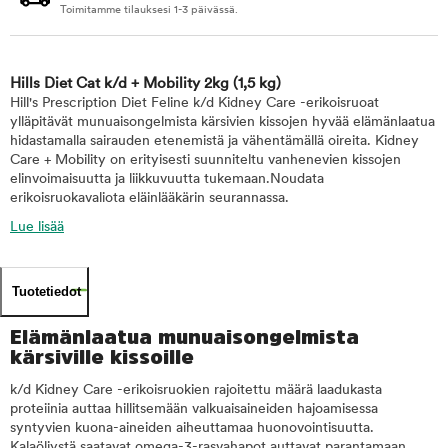
Toimitamme tilauksesi 1-3 päivässä.
Hills Diet Cat k/d + Mobility 2kg
(1,5 kg)
Hill's Prescription Diet Feline k/d Kidney Care -erikoisruoat
ylläpitävät munuaisongelmista kärsivien kissojen hyvää elämänlaatua
hidastamalla sairauden etenemistä ja vähentämällä oireita. Kidney
Care + Mobility on erityisesti suunniteltu vanhenevien kissojen
elinvoimaisuutta ja liikkuvuutta tukemaan.Noudata
erikoisruokavaliota eläinlääkärin seurannassa.
Lue lisää
Tuotetiedot
Elämänlaatua munuaisongelmista
kärsiville kissoille
k/d Kidney Care -erikoisruokien rajoitettu määrä laadukasta
proteiinia auttaa hillitsemään valkuaisaineiden hajoamisessa
syntyvien kuona-aineiden aiheuttamaa huonovointisuutta.
Kalaöljystä saatavat omega-3-rasvahapot auttavat parantamaan