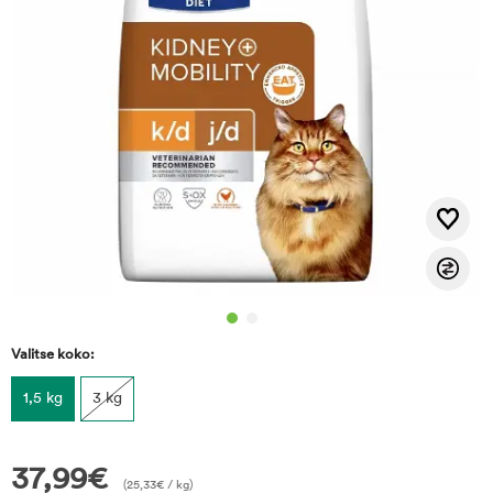
Valitse koko:
1,5 kg
3 kg
37,99
€
(
25,33
€
/ kg)