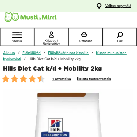
y
Valitse myymälä
ltöön
Ota yhteyttä
asiakaspalveluun
Kirjaudu /
Valikko
Ostoskori
Hae
Rekisteröidy
Alkuun
Eläinlääkäri
Eläinlääkäriruoat kissoille
Kissan munuaisten
hyvinvointi
Hills Diet Cat k/d + Mobility 2kg
Hills Diet Cat k/d + Mobility 2kg
foo
4 arvostelua
Kirjoita tuotearvostelu