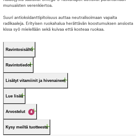
munuaisten verenkiertoa.
Suuri antioksidanttipitoisuus auttaa neutralisoimaan vapaita
radikaaleja. Erityisen ruokahalua herättävän koostumuksen ansiosta
kissa syö mielellään sekä kuivaa että kosteaa ruokaa.
Ravintosisältö
Ravintotiedot
Lisätyt vitamiinit ja hivenaineet
Lue lisää
Arvostelut
4
Kysy meiltä tuotteesta