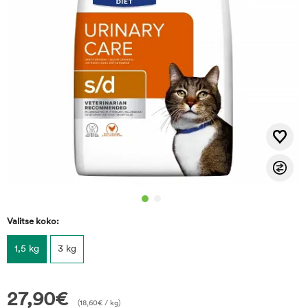
Valitse koko:
1,5 kg
3 kg
27,90
€
(
18,60
€
/ kg)