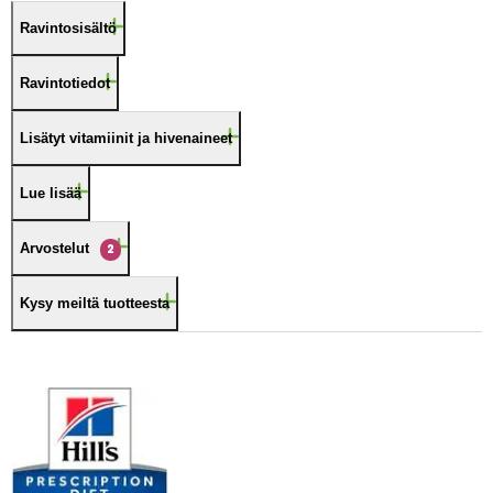
Ravintosisältö
Ravintotiedot
Lisätyt vitamiinit ja hivenaineet
Lue lisää
Arvostelut
2
Kysy meiltä tuotteesta