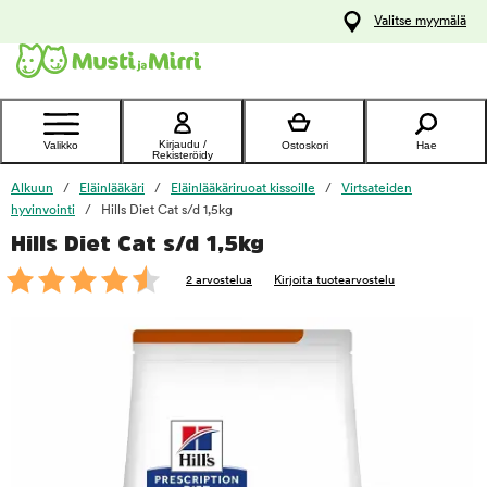
y
Valitse myymälä
ltöön
Ota yhteyttä
asiakaspalveluun
Kirjaudu /
Valikko
Ostoskori
Hae
Rekisteröidy
Alkuun
Eläinlääkäri
Eläinlääkäriruoat kissoille
Virtsateiden
hyvinvointi
Hills Diet Cat s/d 1,5kg
Hills Diet Cat s/d 1,5kg
foo
2 arvostelua
Kirjoita tuotearvostelu