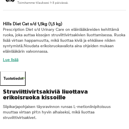
Toimitamme tilauksesi 1-3 päivässä.
Hills Diet Cat s/d 1,5kg
(1,5 kg)
Prescription Diet s/d Urinary Care on eläinlääkäreiden kehittämä
ruoka, joka auttaa kissojen struviittivirtsakivien liuottamisessa. Ruoka
lisää virtsan happamuutta, mikä liuottaa kiviä ja ehkäisee niiden
syntymistä.Noudata erikoisruokavaliota aina ohjeiden mukaan
eläinlääkärin valvonnassa.
Lue lisää
Tuotetiedot
Struviittivirtsakiviä liuottava
erikoisruoka kissoille
Siipikarjapohjaisen täysravinnon runsas L-metioniinipitoisuus
muuttaa virtsan pH:n hyvin alhaiseksi, mikä liuottaa
struviittivirtsakivet.