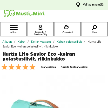
y
Valitse myymälä
ltöön
Ota yhteyttä
asiakaspalveluun
Kirjaudu /
Valikko
Ostoskori
Hae
Rekisteröidy
Alkuun
Koirat
Koiran vaatteet
Koiran pelastusliivit
Hurtta Life
Savior Eco -koiran pelastusliivit, riikinkukko
Hurtta Life Savior Eco -koiran
foo
pelastusliivit, riikinkukko
6 arvostelua
Kirjoita tuotearvostelu