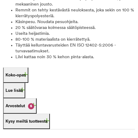
mekaaninen jousto.
Remmit on tehty kestävästä neuloksesta, joka sekin on 100 %
kierrätyspolyesteriä.
Käsinpesu. Noudata pesuohjeita.
20 % säätövaraa kolmessa säätöpisteessä.
Useita heijastimia.
80-100 % materiaalista on kierrätettyä.
Täyttää kelluntavarusteiden EN ISO 12402-5:2006 -
turvavaatimukset.
Liivi kattaa noin 30 % kehon pinta-alasta.
Koko-opas
Lue lisää
Arvostelut
6
Kysy meiltä tuotteesta