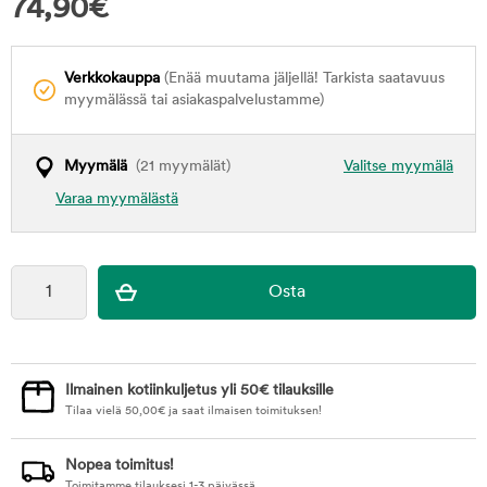
74,90
€
Verkkokauppa
(Enää muutama jäljellä! Tarkista saatavuus
myymälässä tai asiakaspalvelustamme)
Myymälä
(21 myymälät)
Valitse myymälä
Varaa myymälästä
Ilmainen kotiinkuljetus yli 50€ tilauksille
Tilaa vielä
50,00
€
ja saat ilmaisen toimituksen!
Nopea toimitus!
Toimitamme tilauksesi 1-3 päivässä.