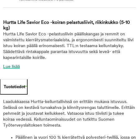
Hurtta Life Savior Eco -koiran pelastusliivit, riikinkukko
(5-10
kg)
Hurtta Life Savior Eco -pelastusliivin päälliskangas ja remmit on
valmistettu kierrätysmateriaaleista, ja ergonomisesti suunniteltu liivi
istuu koiran päällä erinomaisesti. TTL:n testaama kelluntakyky.
Säädettävä rintakappale parantaa istuvuutta sekä leveä- että
kapearintaisille koirille.
Lue lisää
Tuotetiedot
Laadukkaassa Hurtta-kelluntaliivissä on erittäin mukava istuvuus.
Selässä on kestävä turvakahva ja kiinnitysrengas taluttimelle. Erittäin
pehmeät ja joustavat kellukkeet. Vatsaosa istuu tiiviisti ja tukee
koiraa vedessä. Kelluntaominaisuudet on tutkittu Suomen
Työterveyslaitoksen toimesta.
Päällinen ja vuori 100 % kierrätettyä polyesteri-twilliä, jossa on