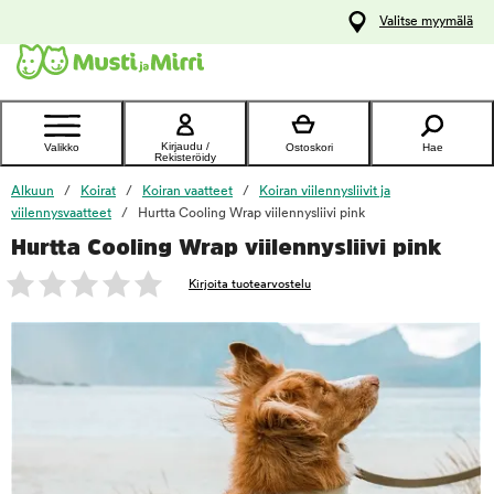
y
Valitse myymälä
ltöön
Ota yhteyttä
asiakaspalveluun
Kirjaudu /
Valikko
Ostoskori
Hae
Rekisteröidy
Alkuun
Koirat
Koiran vaatteet
Koiran viilennysliivit ja
viilennysvaatteet
Hurtta Cooling Wrap viilennysliivi pink
Hurtta Cooling Wrap viilennysliivi pink
foo
Kirjoita tuotearvostelu