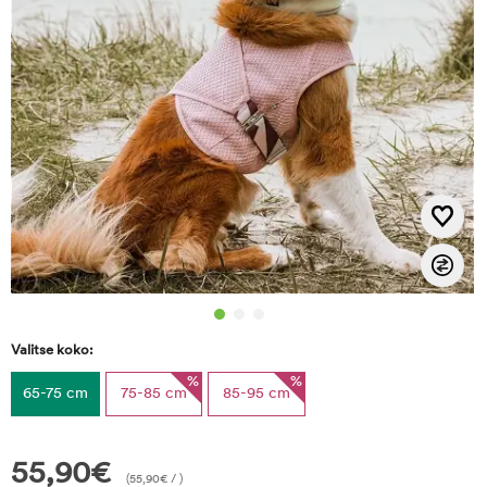
Valitse koko:
%
%
65-75 cm
75-85 cm
85-95 cm
55,90
€
(
55,90
€
/ )