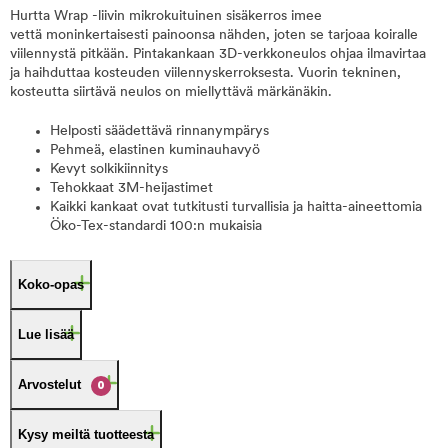
Hurtta Wrap -liivin mikrokuituinen sisäkerros imee
vettä moninkertaisesti painoonsa nähden, joten se tarjoaa koiralle
viilennystä pitkään. Pintakankaan 3D-verkkoneulos ohjaa ilmavirtaa
ja haihduttaa kosteuden viilennyskerroksesta. Vuorin tekninen,
kosteutta siirtävä neulos on miellyttävä märkänäkin.
Helposti säädettävä rinnanympärys
Pehmeä, elastinen kuminauhavyö
Kevyt solkikiinnitys
Tehokkaat 3M-heijastimet
Kaikki kankaat ovat tutkitusti turvallisia ja haitta-aineettomia
Öko-Tex-standardi 100:n mukaisia
Koko-opas
Lue lisää
Arvostelut
0
Kysy meiltä tuotteesta