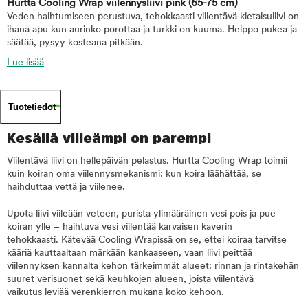
Hurtta Cooling Wrap viilennysliivi pink
(65-75 cm)
Veden haihtumiseen perustuva, tehokkaasti viilentävä kietaisuliivi on
ihana apu kun aurinko porottaa ja turkki on kuuma. Helppo pukea ja
säätää, pysyy kosteana pitkään.
Lue lisää
Tuotetiedot
Kesällä viileämpi on parempi
Viilentävä liivi on hellepäivän pelastus. Hurtta Cooling Wrap toimii
kuin koiran oma viilennysmekanismi: kun koira läähättää, se
haihduttaa vettä ja viilenee.
Upota liivi viileään veteen, purista ylimääräinen vesi pois ja pue
koiran ylle – haihtuva vesi viilentää karvaisen kaverin
tehokkaasti. Kätevää Cooling Wrapissä on se, ettei koiraa tarvitse
kääriä kauttaaltaan märkään kankaaseen, vaan liivi peittää
viilennyksen kannalta kehon tärkeimmät alueet: rinnan ja rintakehän
suuret verisuonet sekä keuhkojen alueen, joista viilentävä
vaikutus leviää verenkierron mukana koko kehoon.