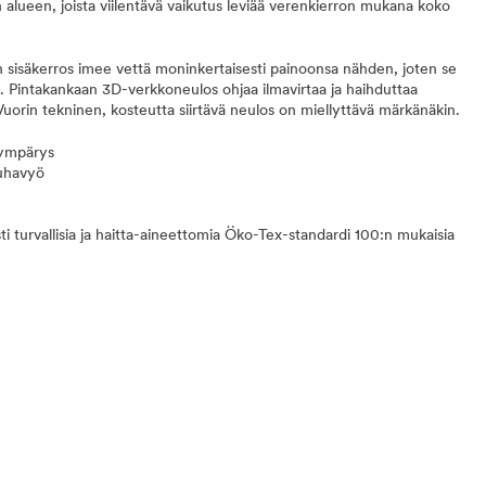
alueen, joista viilentävä vaikutus leviää verenkierron mukana koko
n sisäkerros imee vettä moninkertaisesti painoonsa nähden, joten se
än. Pintakankaan 3D-verkkoneulos ohjaa ilmavirtaa ja haihduttaa
uorin tekninen, kosteutta siirtävä neulos on miellyttävä märkänäkin.
nympärys
uhavyö
sti turvallisia ja haitta-aineettomia Öko-Tex-standardi 100:n mukaisia