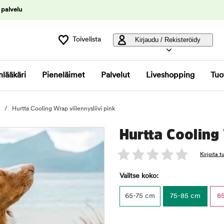
 palvelu
Toivelista
Kirjaudu / Rekisteröidy
nlääkäri
Pieneläimet
Palvelut
Liveshopping
Tuo
Hurtta Cooling Wrap viilennysliivi pink
Hurtta Cooling 
Kirjoita 
Valitse koko:
65-75 cm
75-85 cm
8