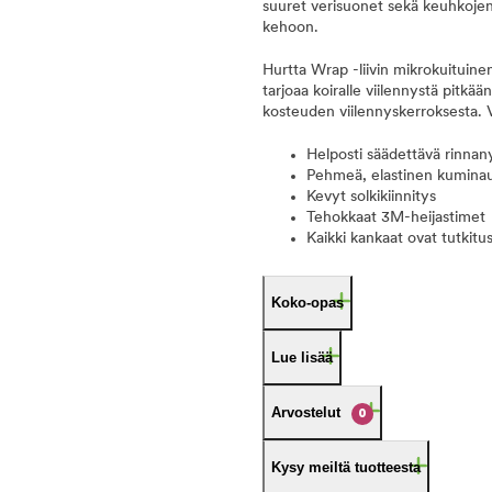
suuret verisuonet sekä keuhkojen 
kehoon.
Hurtta Wrap -liivin mikrokuituine
tarjoaa koiralle viilennystä pitkä
kosteuden viilennyskerroksesta. V
Helposti säädettävä rinna
Pehmeä, elastinen kumina
Kevyt solkikiinnitys
Tehokkaat 3M-heijastimet
Kaikki kankaat ovat tutkitu
Koko-opas
Lue lisää
Arvostelut
0
Kysy meiltä tuotteesta