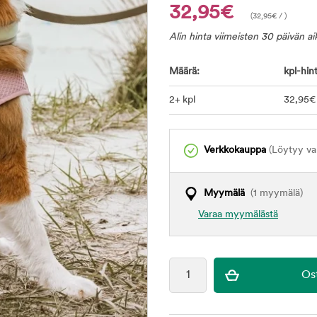
32,95€
(
32,95
€
/ )
Alin hinta viimeisten 30 päivän a
Määrä:
kpl-hint
2+ kpl
32
,95
€
Verkkokauppa
(Löytyy var
Myymälä
(1 myymälä)
Varaa myymälästä