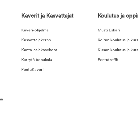
Kaverit ja Kasvattajat
Koulutus ja opp
Kaveri-ohjelma
Musti Eskari
Kasvattajakerho
Koiran koulutus ja kurs
Kanta-asiakasehdot
Kissan koulutus ja kurs
Kerrytä bonuksia
Pentutreffit
PentuKaveri
na