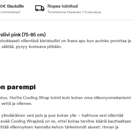
0€ tilauksille
Nopea toimitus!
n toimituksen!
Toimitamme tilauksesi 1-3 päivässä.
liivi pink
(75-85 cm)
okkaasti viilentävä kietaisuliivi on ihana apu kun aurinko porottaa ja
 säätää, pysyy kosteana pitkään.
 on parempi
lastus. Hurtta Cooling Wrap toimii kuin koiran oma viilennysmekanismi:
vettä ja viilenee.
a ylimääräinen vesi pois ja pue koiran ylle – haihtuva vesi viilentää
evää Cooling Wrapissä on se, ettei koiraa tarvitse kääriä kauttaaltaan
ittää viilennyksen kannalta kehon tärkeimmät alueet: rinnan ja