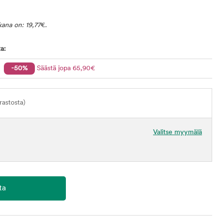
ikana on:
19,77
€
.
a:
-50%
Säästä jopa
65
,90
€
astosta)
Valitse myymälä