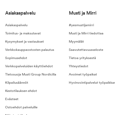
Asiakaspalvelu
Musti ja Mirri
Asiakaspalvelu
#yesmustijamirri
Toimitus- ja maksutavat
Musti ja Mirri tiedottaa
Kysymykset ja vastaukset
Myymälät
Verkkokauppaostosten palautus
Saavutettavuusseloste
Sopimusehdot
Tietoa yrityksestä
Verkkopalveluiden käyttöehdot
Yhteystiedot
Tietosuoja Musti Group Nordicilla
Avoimet työpaikat
Kilpailusäännöt
Hyvinvointipalvelut työpaikka
Kestotilauksen ehdot
Evästeet
Ostoehdot palveluille