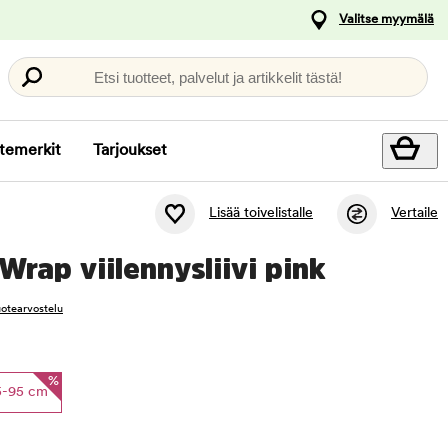
Valitse myymälä
Etsi tuotteet, palvelut ja artikkelit tästä!
temerkit
Tarjoukset
Lisää toivelistalle
Vertaile
Wrap viilennysliivi pink
tuotearvostelu
%
5-95 cm