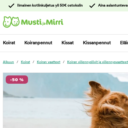
y
Ilmainen kotiinkuljetus yli 50€ ostoksiin
Aina asiantunteva
ltöön
Ota yhteyttä
asiakaspalveluun
Koirat
Koiranpennut
Kissat
Kissanpennut
Eläi
Alkuun
Koirat
Koiran vaatteet
Koiran viilennysliivit ja viilennysvaatteet
foo
-50 %