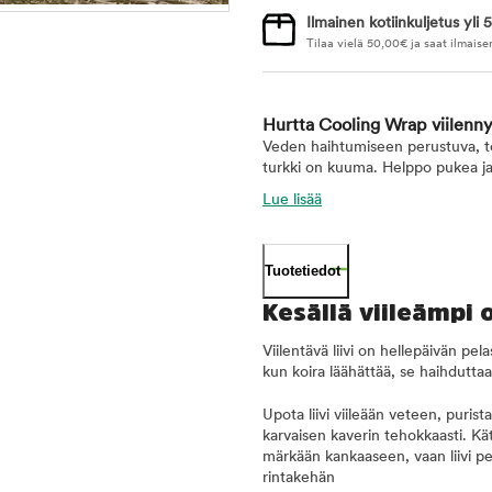
Ilmainen kotiinkuljetus yli 5
Tilaa vielä
50,00
€
ja saat ilmaise
Hurtta Cooling Wrap viilennys
Veden haihtumiseen perustuva, teh
turkki on kuuma. Helppo pukea ja
Lue lisää
Tuotetiedot
Kesällä viileämpi
Viilentävä liivi on hellepäivän pe
kun koira läähättää, se haihduttaa 
Upota liivi viileään veteen, purist
karvaisen kaverin tehokkaasti. Kät
märkään kankaaseen, vaan liivi pe
rintakehän