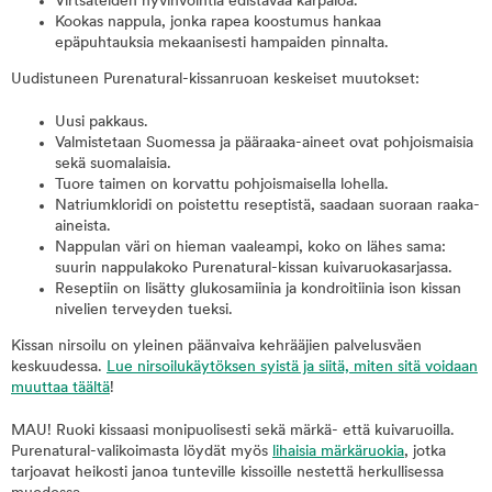
Virtsateiden hyvinvointia edistävää karpaloa.
Kookas nappula, jonka rapea koostumus hankaa
epäpuhtauksia mekaanisesti hampaiden pinnalta.
Uudistuneen Purenatural-kissanruoan keskeiset muutokset:
Uusi pakkaus.
Valmistetaan Suomessa ja pääraaka-aineet ovat pohjoismaisia
sekä suomalaisia.
Tuore taimen on korvattu pohjoismaisella lohella.
Natriumkloridi on poistettu reseptistä, saadaan suoraan raaka-
aineista.
Nappulan väri on hieman vaaleampi, koko on lähes sama:
suurin nappulakoko Purenatural-kissan kuivaruokasarjassa.
Reseptiin on lisätty glukosamiinia ja kondroitiinia ison kissan
nivelien terveyden tueksi.
Kissan nirsoilu on yleinen päänvaiva kehrääjien palvelusväen
keskuudessa.
Lue nirsoilukäytöksen syistä ja siitä, miten sitä voidaan
muuttaa täältä
!
MAU! Ruoki kissaasi monipuolisesti sekä märkä- että kuivaruoilla.
Purenatural-valikoimasta löydät myös
lihaisia märkäruokia
, jotka
tarjoavat heikosti janoa tunteville kissoille nestettä herkullisessa