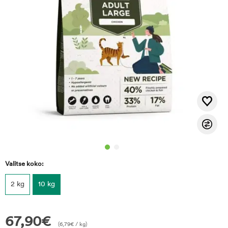
Valitse koko:
2 kg
10 kg
67,90
€
(
6,79
€
/ kg)