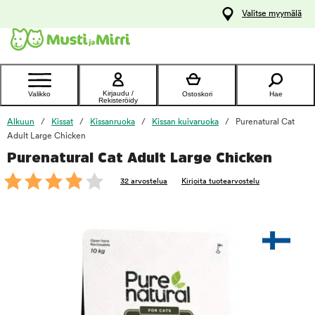
y
Valitse myymälä
ltöön
Ota yhteyttä
asiakaspalveluun
Kirjaudu /
Valikko
Ostoskori
Hae
Rekisteröidy
Alkuun
Kissat
Kissanruoka
Kissan kuivaruoka
Purenatural Cat
Adult Large Chicken
Purenatural Cat Adult Large Chicken
foo
32 arvostelua
Kirjoita tuotearvostelu