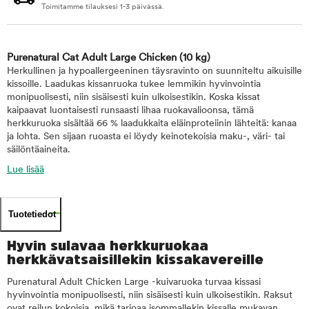
Toimitamme tilauksesi 1-3 päivässä.
Purenatural Cat Adult Large Chicken
(10 kg)
Herkullinen ja hypoallergeeninen täysravinto on suunniteltu aikuisille
kissoille. Laadukas kissanruoka tukee lemmikin hyvinvointia
monipuolisesti, niin sisäisesti kuin ulkoisestikin. Koska kissat
kaipaavat luontaisesti runsaasti lihaa ruokavalioonsa, tämä
herkkuruoka sisältää 66 % laadukkaita eläinproteiinin lähteitä: kanaa
ja lohta. Sen sijaan ruoasta ei löydy keinotekoisia maku-, väri- tai
säilöntäaineita.
Lue lisää
Tuotetiedot
Hyvin sulavaa herkkuruokaa
herkkävatsaisillekin kissakavereille
Purenatural Adult Chicken Large -kuivaruoka turvaa kissasi
hyvinvointia monipuolisesti, niin sisäisesti kuin ulkoisestikin. Raksut
ovat reilun kokoisia, mikä tarjoaa isommallekin kissalle mukavan