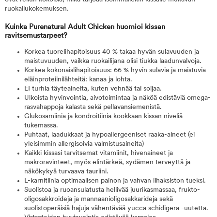
ruokailukokemuksen.
Kuinka Purenatural Adult Chicken huomioi kissan
ravitsemustarpeet?
Korkea tuorelihapitoisuus 40 % takaa hyvän sulavuuden ja
maistuvuuden, vaikka ruokailijana olisi tiukka laadunvalvoja.
Korkea kokonaislihapitoisuus: 66 % hyvin sulavia ja maistuvia
eläinproteiinilähteitä: kanaa ja lohta.
EI turhia täyteaineita, kuten vehnää tai soijaa.
Ulkoista hyvinvointia, aivotoimintaa ja näköä edistäviä omega-
rasvahappoja kalasta sekä pellavansiemenistä.
Glukosamiinia ja kondroitiinia kookkaan kissan niveliä
tukemassa.
Puhtaat, laadukkaat ja hypoallergeeniset raaka-aineet (ei
yleisimmin allergisoivia valmistusaineita)
Kaikki kissasi tarvitsemat vitamiinit, hivenaineet ja
makroravinteet, myös elintärkeä, sydämen terveyttä ja
näkökykyä turvaava tauriini.
L-karnitiinia optimaalisen painon ja vahvan lihaksiston tueksi.
Suolistoa ja ruoansulatusta hellivää juurikasmassaa, frukto-
oligosakkroideja ja mannaanioligosakkarideja sekä
suolistoperäisiä hajuja vähentävää yucca schidigera -uutetta.