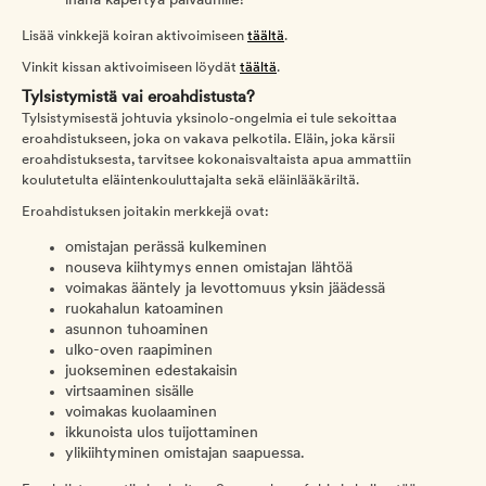
ihana käpertyä päiväunille!
Lisää vinkkejä koiran aktivoimiseen
täältä
.
Vinkit kissan aktivoimiseen löydät
täältä
.
Tylsistymistä vai eroahdistusta?
Tylsistymisestä johtuvia yksinolo-ongelmia ei tule sekoittaa
eroahdistukseen, joka on vakava pelkotila. Eläin, joka kärsii
eroahdistuksesta, tarvitsee kokonaisvaltaista apua ammattiin
koulutetulta eläintenkouluttajalta sekä eläinlääkäriltä.
Eroahdistuksen joitakin merkkejä ovat:
omistajan perässä kulkeminen
nouseva kiihtymys ennen omistajan lähtöä
voimakas ääntely ja levottomuus yksin jäädessä
ruokahalun katoaminen
asunnon tuhoaminen
ulko-oven raapiminen
juokseminen edestakaisin
virtsaaminen sisälle
voimakas kuolaaminen
ikkunoista ulos tuijottaminen
ylikiihtyminen omistajan saapuessa.