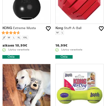
KONG
Extreme Musta
Kong
Stuff-A-Ball
M
L
S
M
L
XL
XXL
alkaen
10,99
€
16,99
€
Löytyy varastosta
Löytyy varastosta
Osta
Osta