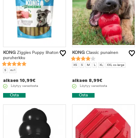
KONG
Ziggies Puppy lihaton
KONG
Classic punainen
puruherkku
XS
S
M
L
XL
XXL xx-large
S
m/l
alkaen
10,99
€
alkaen
8,99
€
Löytyy varastosta
Löytyy varastosta
Osta
Osta