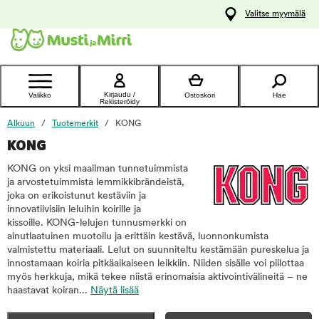
y
Valitse myymälä
ltöön
Ota yhteyttä
asiakaspalveluun
Kirjaudu /
Valikko
Ostoskori
Hae
Rekisteröidy
Alkuun
Tuotemerkit
KONG
KONG
KONG on yksi maailman tunnetuimmista
ja arvostetuimmista lemmikkibrändeistä,
joka on erikoistunut kestäviin ja
innovatiivisiin leluihin koirille ja
kissoille. KONG-lelujen tunnusmerkki on
ainutlaatuinen muotoilu ja erittäin kestävä, luonnonkumista
valmistettu materiaali. Lelut on suunniteltu kestämään pureskelua ja
innostamaan koiria pitkäaikaiseen leikkiin. Niiden sisälle voi piilottaa
myös herkkuja, mikä tekee niistä erinomaisia aktivointivälineitä – ne
haastavat koiran...
Näytä lisää