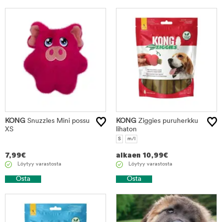
KONG
Snuzzles Mini possu
KONG
Ziggies puruherkku
XS
lihaton
S
m/l
7,99
€
alkaen
10,99
€
Löytyy varastosta
Löytyy varastosta
Osta
Osta