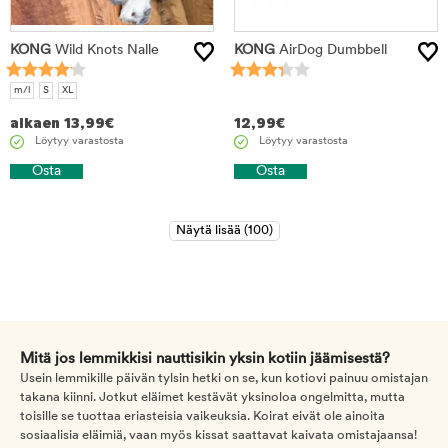
KONG
Wild Knots Nalle
KONG
AirDog Dumbbell
m/l
S
XL
alkaen
13,99
€
12,99
€
Löytyy varastosta
Löytyy varastosta
Osta
Osta
Mitä jos lemmikkisi nauttisikin yksin kotiin jäämisestä?
Usein lemmikille päivän tylsin hetki on se, kun kotiovi painuu omistajan
takana kiinni. Jotkut eläimet kestävät yksinoloa ongelmitta, mutta
toisille se tuottaa eriasteisia vaikeuksia. Koirat eivät ole ainoita
sosiaalisia eläimiä, vaan myös kissat saattavat kaivata omistajaansa!