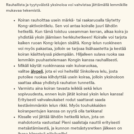
Rauhallista ja tyytyväistä yksinoloa voi vahvistaa jättämällä lemmikille
mukavaa tekemistä.
Koiran rauhoittaa usein märkä- tai raakaruoalla täytetty
Kong-aktivointilelu. Sen voi antaa koiralle juuri lähdön
hetkellä. Kun tämä toistuu useamman kerran, alkaa koira jo
yhdistää yksin jäämisen herkkuhetkeen! Koiralle voi tarjota
kaiken ruoan Kong-lelujen sisältä. Kong-lelun ruokineen
voi myös pakastaa, jolloin se tarjoaa lisähaastetta ja kestää
koiran käsittelyssä pidempään. Hiljalleen sulava ruoka saa
lemmikin puuhastelemaan Kongin kanssa rauhallisesti.
Mikäli käytät ruokinnassa vain kuivaruokaa,
valitse
älypeli
, jota ei voi heitellä! Sinkoileva lelu, josta
putoilee ruokaa kiihdyttää usein koiraa, jolloin yksinoloon
saattaa alkaa yhdistyä rauhaton tunnetila.
Varmistu aina koiran tavasta leikkiä sekä lelun
sopivuudesta, ennen kuin jätät koirasi yksin lelun kanssa!
Erityisesti vahvaleukaiset rodut saattavat saada
kestävimmänkin lelun rikki. Myös touhukkaiden
koiranpentujen kanssa on syytä olla tarkkana!
Kissalle voi jättää lähdön hetkellä lelun, jota on
mahdotonta vastustaa! Pieni saalistaja nauttii erityisesti
metsästämisestä, ja kunnon metsästysretken jälkeen on