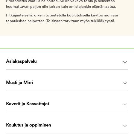
Eroahdistus vaatii aina hoitoa. Se on vakava fobia ja heikentää
huomattavan paljon niin koiran kuin omistajankin elämänlaatua.
Pitkäjänteisellä, oikein toteutetulla koulutuksella käytös monissa
tapauksissa helpottaa. Toisinaan tarvitaan myös tukilääkitystä.
Asiakaspalvelu
Musti ja Mirri
Kaverit ja Kasvattajat
Koulutus ja oppiminen