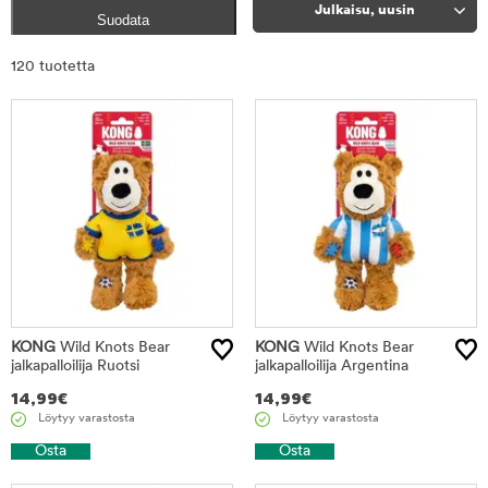
Julkaisu, uusin
Suodata
Rajaa
120 tuotetta
tuotteet
KONG
Wild Knots Bear
KONG
Wild Knots Bear
jalkapalloilija Ruotsi
jalkapalloilija Argentina
14,99
€
14,99
€
Löytyy varastosta
Löytyy varastosta
Osta
Osta