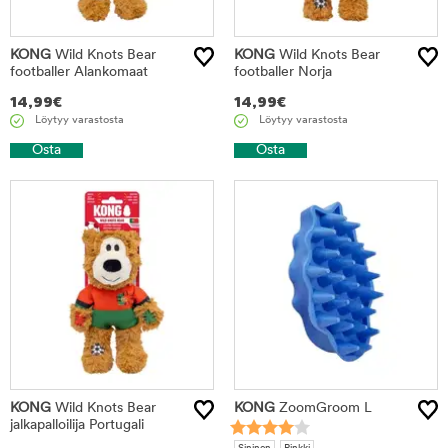
KONG
Wild Knots Bear
KONG
Wild Knots Bear
footballer Alankomaat
footballer Norja
14,99
€
14,99
€
Löytyy varastosta
Löytyy varastosta
Osta
Osta
KONG
Wild Knots Bear
KONG
ZoomGroom L
jalkapalloilija Portugali