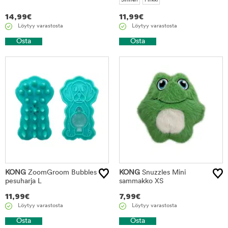
Sininen
Pinkki
14,99
€
11,99
€
Löytyy varastosta
Löytyy varastosta
Osta
Osta
KONG
ZoomGroom Bubbles
KONG
Snuzzles Mini
pesuharja L
sammakko XS
11,99
€
7,99
€
Löytyy varastosta
Löytyy varastosta
Osta
Osta