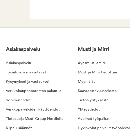
Asiakaspalvelu
Musti ja Mirri
Asiakaspalvelu
#yesmustijamirri
Toimitus- ja maksutavat
Musti ja Mirri tiedottaa
Kysymykset ja vastaukset
Myymälät
Verkkokauppaostosten palautus
Saavutettavuusseloste
Sopimusehdot
Tietoa yrityksestä
Verkkopalveluiden käyttöehdot
Yhteystiedot
Tietosuoja Musti Group Nordicilla
Avoimet työpaikat
Kilpailusäännöt
Hyvinvointipalvelut työpaikka