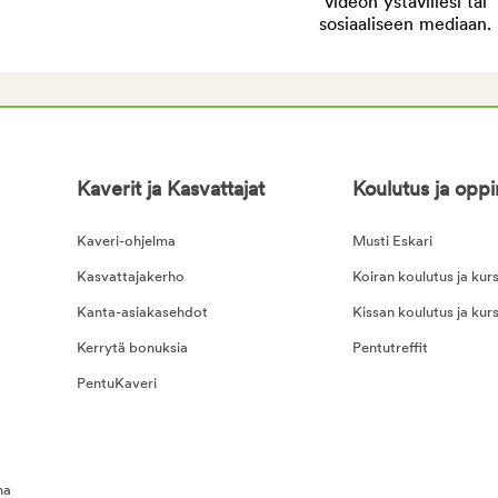
videon ystävillesi tai
sosiaaliseen mediaan.
Kaverit ja Kasvattajat
Koulutus ja opp
Kaveri-ohjelma
Musti Eskari
Kasvattajakerho
Koiran koulutus ja kurs
Kanta-asiakasehdot
Kissan koulutus ja kurs
Kerrytä bonuksia
Pentutreffit
PentuKaveri
na