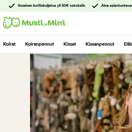
y
Ilmainen kotiinkuljetus yli 50€ ostoksiin
Aina asiantunteva
ltöön
Ota yhteyttä
asiakaspalveluun
Koirat
Koiranpennut
Kissat
Kissanpennut
Eläi