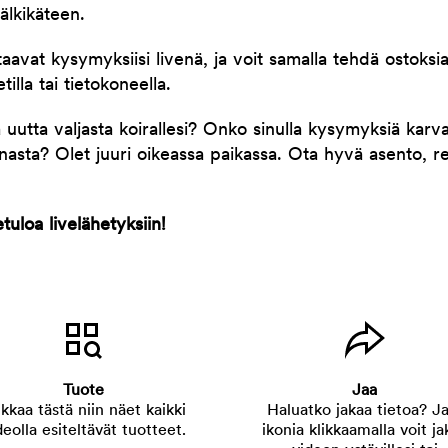
älkikäteen.
taavat kysymyksiisi livenä, ja voit samalla tehdä ostoksi
tilla tai tietokoneella.
uutta valjasta koirallesi? Onko sinulla kysymyksiä karva
nnasta? Olet juuri oikeassa paikassa. Ota hyvä asento, r
uloa livelähetyksiin!
Tuote
Jaa
ikkaa tästä niin näet kaikki
Haluatko jakaa tietoa? Ja
deolla esiteltävät tuotteet.
ikonia klikkaamalla voit ja