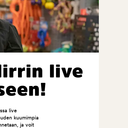
irrin live
seen!
ssa live
kauden kuumimpia
netaan, ja voit