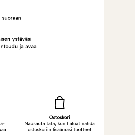
a suoraan
isen ystäväsi
entoudu ja avaa
Ostoskori
a-
Napsauta tätä, kun haluat nähdä
kaa
ostoskoriin lisäämäsi tuotteet