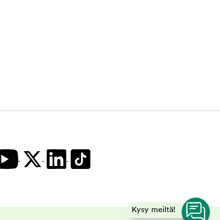
Kysy meiltä!