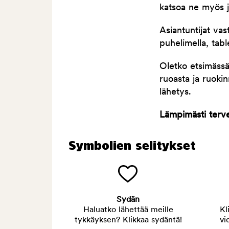
katsoa ne myös j
Asiantuntijat vas
puhelimella, table
Oletko etsimässä 
ruoasta ja ruoki
lähetys.
Lämpimästi tervet
Symbolien selitykset
Sydän
Haluatko lähettää meille
Kl
tykkäyksen? Klikkaa sydäntä!
vi