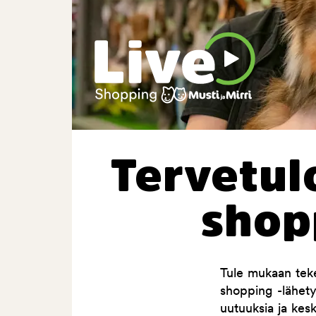
Tervetulo
shop
Tule mukaan teke
shopping -lähet
uutuuksia ja kes