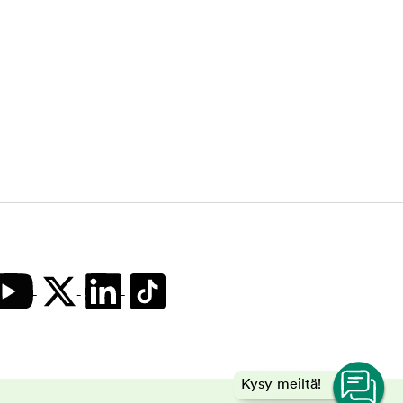
Kysy meiltä!