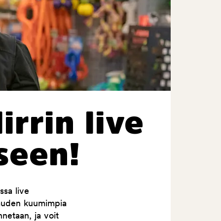
irrin live
seen!
ssa live
kauden kuumimpia
netaan, ja voit