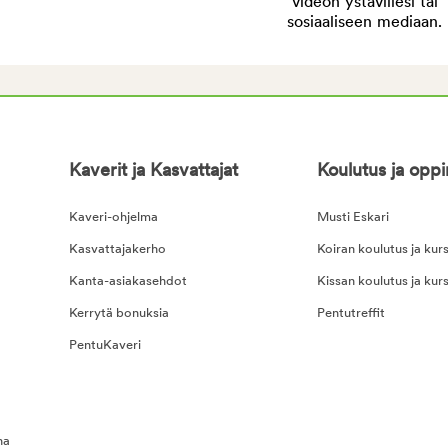
videon ystävillesi tai
sosiaaliseen mediaan.
Kaverit ja Kasvattajat
Koulutus ja opp
Kaveri-ohjelma
Musti Eskari
Kasvattajakerho
Koiran koulutus ja kurs
Kanta-asiakasehdot
Kissan koulutus ja kurs
Kerrytä bonuksia
Pentutreffit
PentuKaveri
na