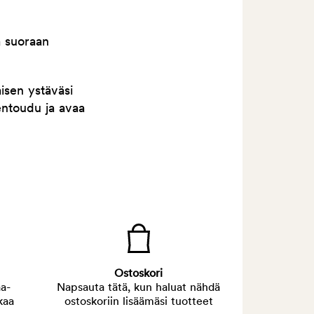
a suoraan
isen ystäväsi
entoudu ja avaa
Ostoskori
a-
Napsauta tätä, kun haluat nähdä
kaa
ostoskoriin lisäämäsi tuotteet