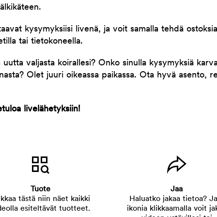
älkikäteen.
taavat kysymyksiisi livenä, ja voit samalla tehdä ostoksi
tilla tai tietokoneella.
uutta valjasta koirallesi? Onko sinulla kysymyksiä karva
nnasta? Olet juuri oikeassa paikassa. Ota hyvä asento, r
uloa livelähetyksiin!
Tuote
Jaa
ikkaa tästä niin näet kaikki
Haluatko jakaa tietoa? Ja
deolla esiteltävät tuotteet.
ikonia klikkaamalla voit ja