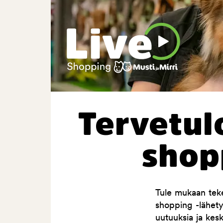
Tervetulo
shop
Tule mukaan teke
shopping -lähet
uutuuksia ja kes