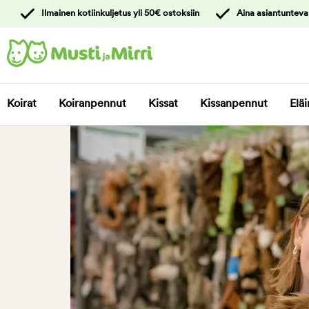
y
Ilmainen kotiinkuljetus yli 50€ ostoksiin
Aina asiantunteva
ltöön
Ota yhteyttä
asiakaspalveluun
Koirat
Koiranpennut
Kissat
Kissanpennut
Eläi