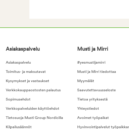
Asiakaspalvelu
Musti ja Mirri
Asiakaspalvelu
#yesmustijamirri
Toimitus- ja maksutavat
Musti ja Mirri tiedottaa
Kysymykset ja vastaukset
Myymälät
Verkkokauppaostosten palautus
Saavutettavuusseloste
Sopimusehdot
Tietoa yrityksestä
Verkkopalveluiden käyttöehdot
Yhteystiedot
Tietosuoja Musti Group Nordicilla
Avoimet työpaikat
Kilpailusäännöt
Hyvinvointipalvelut työpaikka