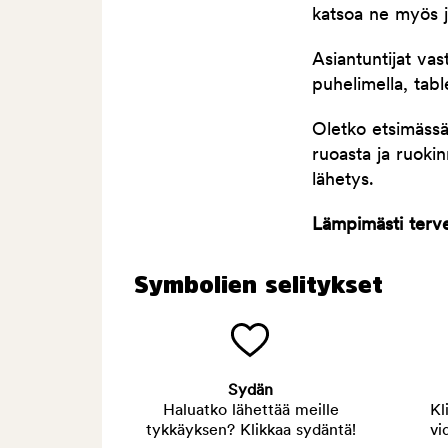
katsoa ne myös j
Asiantuntijat vas
puhelimella, table
Oletko etsimässä 
ruoasta ja ruoki
lähetys.
Lämpimästi tervet
Symbolien selitykset
Sydän
Haluatko lähettää meille
Kl
tykkäyksen? Klikkaa sydäntä!
vi