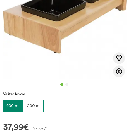
Valitse koko:
400 ml
200 ml
37,99
€
(
37,99
€
/ )