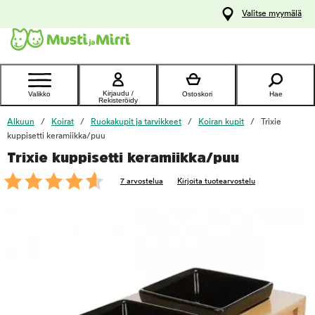
y
Valitse myymälä
ltöön
Ota yhteyttä
asiakaspalveluun
Kirjaudu /
Valikko
Ostoskori
Hae
Rekisteröidy
Alkuun
Koirat
Ruokakupit ja tarvikkeet
Koiran kupit
Trixie
kuppisetti keramiikka/puu
Trixie kuppisetti keramiikka/puu
foo
7 arvostelua
Kirjoita tuotearvostelu