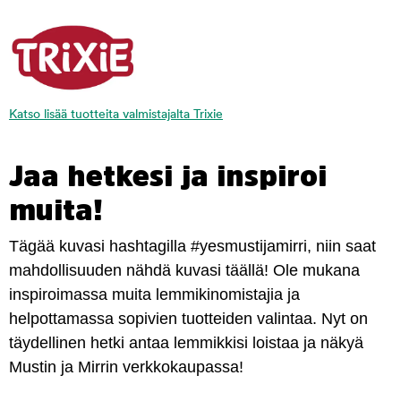
Katso lisää tuotteita valmistajalta Trixie
Jaa hetkesi ja inspiroi
muita!
Tägää kuvasi hashtagilla #yesmustijamirri, niin saat
mahdollisuuden nähdä kuvasi täällä! Ole mukana
inspiroimassa muita lemmikinomistajia ja
helpottamassa sopivien tuotteiden valintaa. Nyt on
täydellinen hetki antaa lemmikkisi loistaa ja näkyä
Mustin ja Mirrin verkkokaupassa!