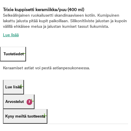
Trixie kuppisetti keramiikka/puu
(400 ml)
Selkeälinjainen ruokailusetti skandinaaviseen kotiin. Kumipuinen
lakattu jalusta pitää kupit paikoillaan. Silikonitiiviste jalustan ja kupoin
välillä ehkäisee melua ja jalustan kumiset tassut liukumista.
Lue lisää
Tuotetiedot
Keraamiset astiat voi pestä astianpesukoneessa.
Lue lisää
Arvostelut
7
Kysy meiltä tuotteesta