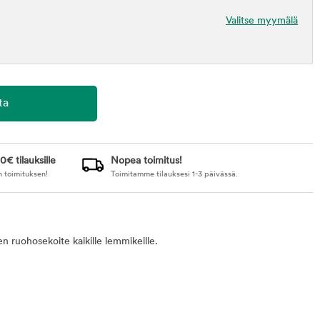
Valitse myymälä
0€ tilauksille
Nopea toimitus!
n toimituksen!
Toimitamme tilauksesi 1-3 päivässä.
 ruohosekoite kaikille lemmikeille.