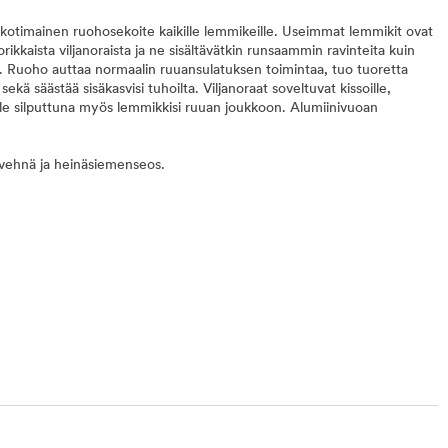
otimainen ruohosekoite kaikille lemmikeille. Useimmat lemmikit ovat
rikkaista viljanoraista ja ne sisältävätkin runsaammin ravinteita kuin
. Ruoho auttaa normaalin ruuansulatuksen toimintaa, tuo tuoretta
ekä säästää sisäkasvisi tuhoilta. Viljanoraat soveltuvat kissoille,
 Kokeile silputtuna myös lemmikkisi ruuan joukkoon. Alumiinivuoan
a, vehnä ja heinäsiemenseos.