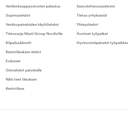
Verkkokauppaostosten palautus
Saavutettavuusseloste
Sopimusehdot
Tietoa yrityksestä
Verkkopalveluiden käyttöehdot
Yhteystiedot
Tietosuoja Musti Group Nordicilla
Avoimet työpaikat
Kilpailusäännöt
Hyvinvointipalvelut työpaikka
Kestotilauksen ehdot
Evästeet
Ostoehdot palveluille
Näin teet tilauksen
Kestotilaus