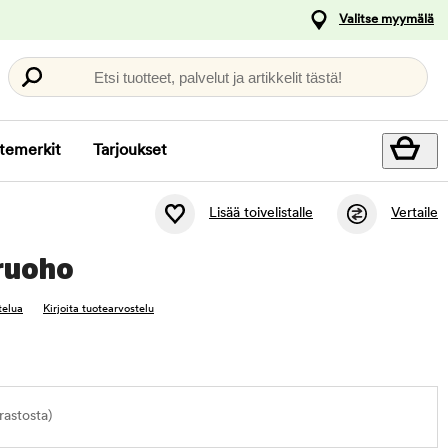
Valitse myymälä
Etsi tuotteet, palvelut ja artikkelit tästä!
temerkit
Tarjoukset
Lisää toivelistalle
Vertaile
ruoho
telua
Kirjoita tuotearvostelu
astosta)