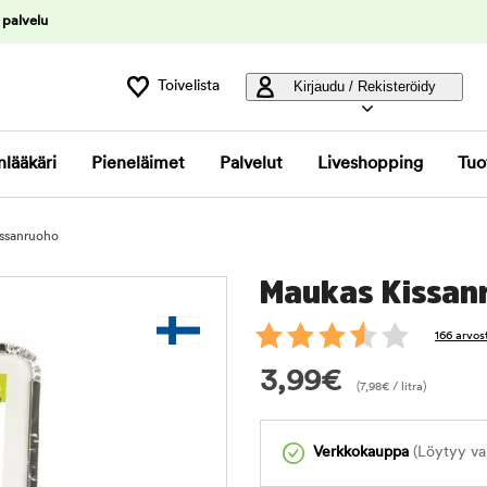
 palvelu
Toivelista
Kirjaudu / Rekisteröidy
nlääkäri
Pieneläimet
Palvelut
Liveshopping
Tuo
ssanruoho
Maukas Kissan
166 arvos
3,99
€
(
7,98
€
/ litra)
Verkkokauppa
(Löytyy var