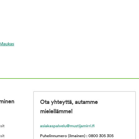
a Maukas
iminen
Ota yhteyttä, autamme
mielellämme!
sit
asiakaspalvelu@mustijamirri.fi
sit
Puhelinnumero (ilmainen) : 0800 305 305