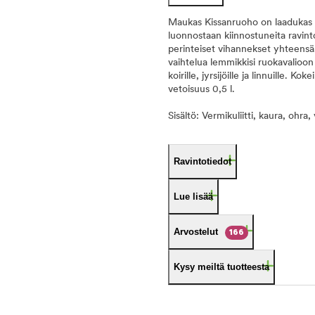
Maukas Kissanruoho on laadukas k
luonnostaan kiinnostuneita ravinto
perinteiset vihannekset yhteensä
vaihtelua lemmikkisi ruokavalioon s
koirille, jyrsijöille ja linnuille.
vetoisuus 0,5 l.
Sisältö: Vermikuliitti, kaura, ohr
Ravintotiedot
Lue lisää
Arvostelut
166
Kysy meiltä tuotteesta