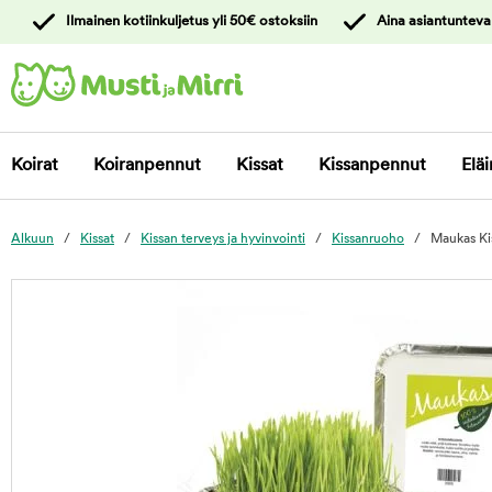
y
Ilmainen kotiinkuljetus yli 50€ ostoksiin
Aina asiantunteva
ltöön
Ota yhteyttä
asiakaspalveluun
Koirat
Koiranpennut
Kissat
Kissanpennut
Eläi
Alkuun
Kissat
Kissan terveys ja hyvinvointi
Kissanruoho
Maukas Ki
foo