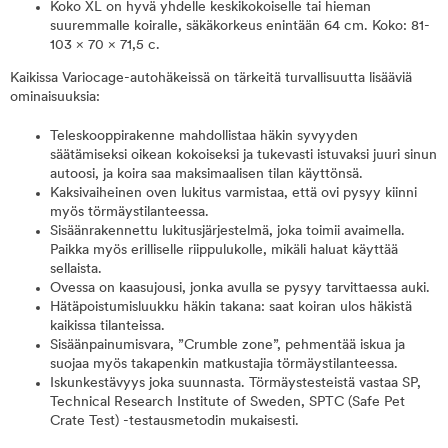
Koko XL on hyvä yhdelle keskikokoiselle tai hieman
suuremmalle koiralle, säkäkorkeus enintään 64 cm. Koko: 81-
103 × 70 × 71,5 c.
Kaikissa Variocage-autohäkeissä on tärkeitä turvallisuutta lisääviä
ominaisuuksia:
Teleskooppirakenne mahdollistaa häkin syvyyden
säätämiseksi oikean kokoiseksi ja tukevasti istuvaksi juuri sinun
autoosi, ja koira saa maksimaalisen tilan käyttönsä.
Kaksivaiheinen oven lukitus varmistaa, että ovi pysyy kiinni
myös törmäystilanteessa.
Sisäänrakennettu lukitusjärjestelmä, joka toimii avaimella.
Paikka myös erilliselle riippulukolle, mikäli haluat käyttää
sellaista.
Ovessa on kaasujousi, jonka avulla se pysyy tarvittaessa auki.
Hätäpoistumisluukku häkin takana: saat koiran ulos häkistä
kaikissa tilanteissa.
Sisäänpainumisvara, ”Crumble zone”, pehmentää iskua ja
suojaa myös takapenkin matkustajia törmäystilanteessa.
Iskunkestävyys joka suunnasta. Törmäystesteistä vastaa SP,
Technical Research Institute of Sweden, SPTC (Safe Pet
Crate Test) -testausmetodin mukaisesti.