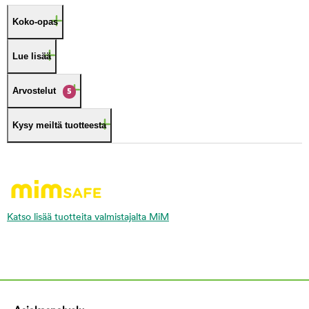
Koko-opas
Lue lisää
Arvostelut
5
Kysy meiltä tuotteesta
Katso lisää tuotteita valmistajalta MiM