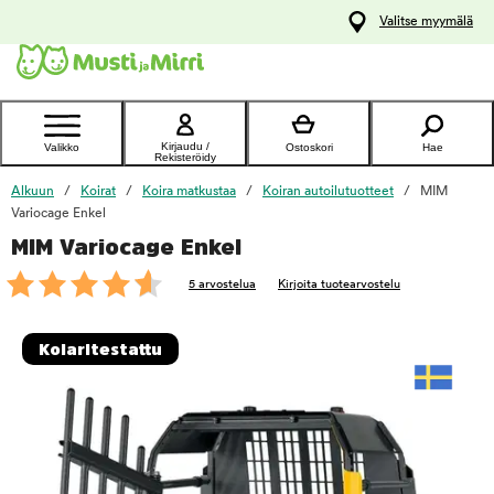
y
Valitse myymälä
ltöön
Ota yhteyttä
asiakaspalveluun
Kirjaudu /
Valikko
Ostoskori
Hae
Rekisteröidy
Alkuun
Koirat
Koira matkustaa
Koiran autoilutuotteet
MIM
Variocage Enkel
MIM Variocage Enkel
foo
5 arvostelua
Kirjoita tuotearvostelu
Kolaritestattu