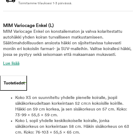
Toimitamme tilauksesi 1-3 päivässä.
MIM Variocage Enkel
(L)
MIM Variocage Enkel on konstailematon ja vahva kolaritestattu
autohäkki yhden koiran turvalliseen matkustamiseen.
Säätömahdollisuuden ansiosta häkki on sijoitettavissa tukevasti
moniin eri kokoisiin farmari- ja SUV-malleihin. Valitse koirallesi häkki,
jossa se pystyy sekä seisomaan että makaamaan mukavasti.
Lue lisää
Tuotetiedot
Koko XS on suunniteltu yhdelle pienelle koiralle, jsopii
säkäkorkeudeltaan korkeintaan 52 cm:n kokoisille koirille.
Häkki on 59 cm korkea, ja sen sisäkorkeus on 57 cm. Koko:
73-99 × 55,5 × 59 cm.
Koko L sopii yhdelle keskikokoiselle koiralle, jonka
säkäkorkeus on korkeintaan 58 cm. Häkin sisäkorkeus on 63
cm. Koko: 76-103 × 55,5 × 65 cm.