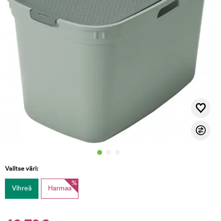
Valitse väri:
%
Vihreä
Harmaa