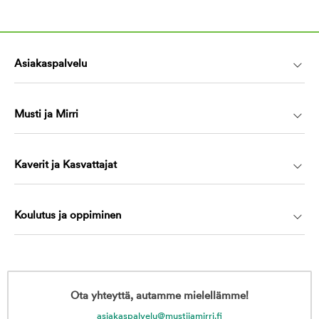
Asiakaspalvelu
Musti ja Mirri
Kaverit ja Kasvattajat
Koulutus ja oppiminen
Ota yhteyttä, autamme mielellämme!
asiakaspalvelu@mustijamirri.fi