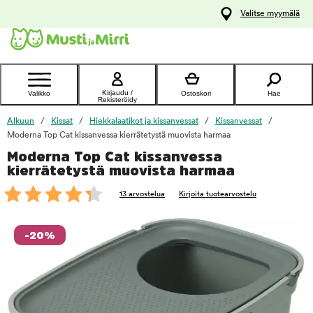
y
Valitse myymälä
ltöön
Ota yhteyttä
asiakaspalveluun
Kirjaudu /
Valikko
Ostoskori
Hae
Rekisteröidy
Alkuun
Kissat
Hiekkalaatikot ja kissanvessat
Kissanvessat
Moderna Top Cat kissanvessa kierrätetystä muovista harmaa
Moderna Top Cat kissanvessa
foo
kierrätetystä muovista harmaa
13 arvostelua
Kirjoita tuotearvostelu
-20%