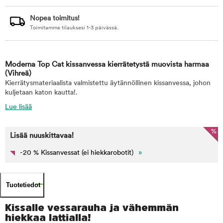
Nopea toimitus!
Toimitamme tilauksesi 1-3 päivässä.
Moderna Top Cat kissanvessa kierrätetystä muovista harmaa
(Vihreä)
Kierrätysmateriaalista valmistettu äytännöllinen kissanvessa, johon
kuljetaan katon kautta!.
Lue lisää
%
Lisää nuuskittavaa!
-20 % Kissanvessat (ei hiekkarobotit)
»
Tuotetiedot
Kissalle vessarauha ja vähemmän
hiekkaa lattialla!