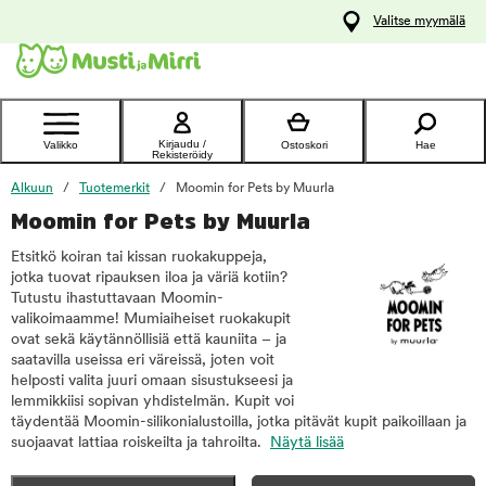
y
Valitse myymälä
ltöön
Ota yhteyttä
asiakaspalveluun
Kirjaudu /
Valikko
Ostoskori
Hae
Rekisteröidy
Alkuun
Tuotemerkit
Moomin for Pets by Muurla
Moomin for Pets by Muurla
Etsitkö koiran tai kissan ruokakuppeja,
jotka tuovat ripauksen iloa ja väriä kotiin?
Tutustu ihastuttavaan Moomin-
valikoimaamme! Mumiaiheiset ruokakupit
ovat sekä käytännöllisiä että kauniita – ja
saatavilla useissa eri väreissä, joten voit
helposti valita juuri omaan sisustukseesi ja
lemmikkiisi sopivan yhdistelmän. Kupit voi
täydentää Moomin-silikonialustoilla, jotka pitävät kupit paikoillaan ja
suojaavat lattiaa roiskeilta ja tahroilta.
Näytä lisää