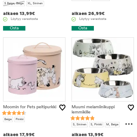
S Beige, Beige
XL, Sininen
alkaen
13,99
€
alkaen
26,99
€
Löytyy varastosta
Löytyy varastosta
Osta
Osta
Moomin for Pets peltipurkki
Muumi melamiinikuppi
lemmikille
...
Beige
Pinkki
S, Sininen
S, Pinkki
M, Beige
M, Keltainen
L, Harmaa
XL, Vihreä
alkaen
17,99
€
alkaen
13,99
€