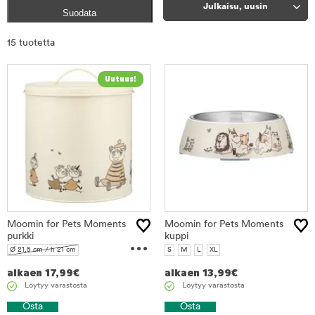
Julkaisu, uusin
Suodata
Rajaa
15 tuotetta
tuotteet
Moomin for Pets Moments
Moomin for Pets Moments
purkki
...
kuppi
Ø 21,5 cm / h 21 cm
S
M
L
XL
Ø 16 cm / h 19 cm
alkaen
17,99
€
alkaen
13,99
€
Löytyy varastosta
Löytyy varastosta
Osta
Osta