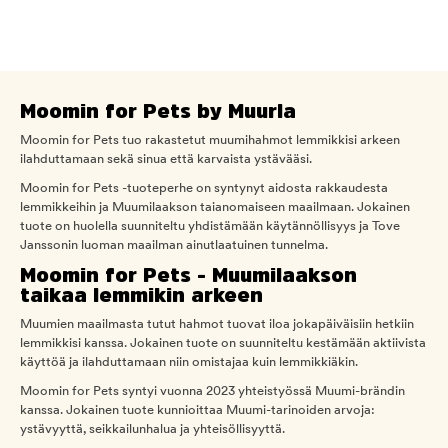
Moomin for Pets by Muurla
Moomin for Pets tuo rakastetut muumihahmot lemmikkisi arkeen
ilahduttamaan sekä sinua että karvaista ystävääsi.
Moomin for Pets -tuoteperhe on syntynyt aidosta rakkaudesta
lemmikkeihin ja Muumilaakson taianomaiseen maailmaan. Jokainen
tuote on huolella suunniteltu yhdistämään käytännöllisyys ja Tove
Janssonin luoman maailman ainutlaatuinen tunnelma.
Moomin for Pets - Muumilaakson
taikaa lemmikin arkeen
Muumien maailmasta tutut hahmot tuovat iloa jokapäiväisiin hetkiin
lemmikkisi kanssa. Jokainen tuote on suunniteltu kestämään aktiivista
käyttöä ja ilahduttamaan niin omistajaa kuin lemmikkiäkin.
Moomin for Pets syntyi vuonna 2023 yhteistyössä Muumi-brändin
kanssa. Jokainen tuote kunnioittaa Muumi-tarinoiden arvoja:
ystävyyttä, seikkailunhalua ja yhteisöllisyyttä.