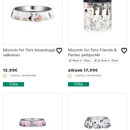
Moomin for Pets kissankuppi
Moomin for Pets Friends &
valkoinen
Parties peltipurkki
Ø 16cm h. 19cm
Ø 21,5cm h. 21cm
13,99
€
alkaen
17,99
€
Löytyy varastosta
Löytyy varastosta
Osta
Osta