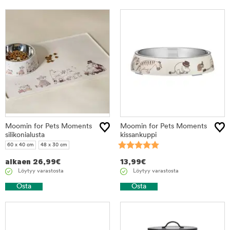
Moomin for Pets Moments
Moomin for Pets Moments
silikonialusta
kissankuppi
60 x 40 cm
48 x 30 cm
alkaen
26,99
€
13,99
€
Löytyy varastosta
Löytyy varastosta
Osta
Osta