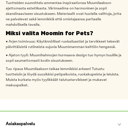
Tuotteiden suunnittelu ammentaa inspiraationsa Muumilaakson
ajattomasta estetiikasta. Värimaailma on harmoninen ja sopii
skandinaaviseen sisustukseen. Materiaalit ovat huolella valittuja, jotta
ne palvelevat sekä lemmikkiä että omistajaansa parhaalla
mahdollisella tavalla.
Miksi valita Moomin for Pets?
• Arjen toimivuus: Käytännölliset ruokailuastiat ja tarvikkeet tekevät
päivittäisistä rutiineista sujuvia Muumimamman keittiön hengessä.
• Ajaton tyyli: Muumihahmojen hurmaava design tuo hymyn huulille ja
sopii saumattomasti kodin sisustukseen.
Tuo ripaus Muumilaakson taikaa lemmikkisi arkeen! Tutustu
tuotteisiin ja löydä suosikkisi petipaikoista, ruokakupeista ja leluista.
Muista kurkata myös tyylikkäät talutustarvikkeet ja mukavat
makuupaikat.
Asiakaspalvelu