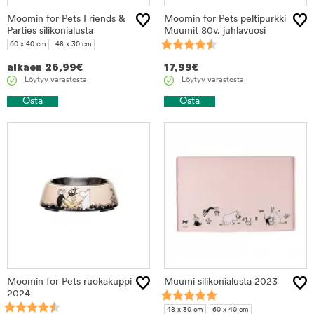
Moomin for Pets Friends &
Moomin for Pets peltipurkki
Parties silikonialusta
Muumit 80v. juhlavuosi
60 x 40 cm
48 x 30 cm
alkaen
26,99
€
17,99
€
Löytyy varastosta
Löytyy varastosta
Osta
Osta
Moomin for Pets ruokakuppi
Muumi silikonialusta 2023
2024
48 x 30 cm
60 x 40 cm