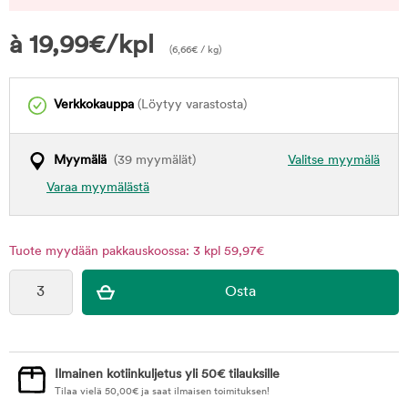
à
19,99
€
/kpl
(
6,66
€
/ kg)
Verkkokauppa
(Löytyy varastosta)
Myymälä
(39 myymälät)
Valitse myymälä
Varaa myymälästä
Tuote myydään pakkauskoossa: 3 kpl 59,97€
Ilmainen kotiinkuljetus yli 50€ tilauksille
Tilaa vielä
50,00
€
ja saat ilmaisen toimituksen!