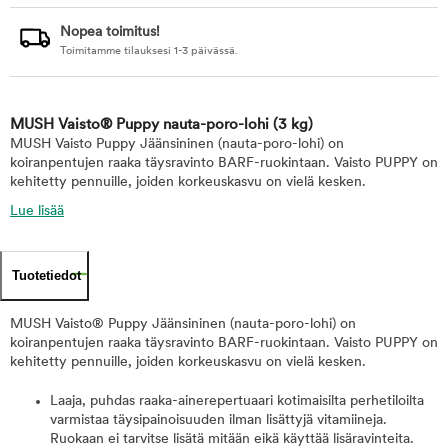
Nopea toimitus!
Toimitamme tilauksesi 1-3 päivässä.
MUSH Vaisto® Puppy nauta-poro-lohi
(3 kg)
MUSH Vaisto Puppy Jäänsininen (nauta-poro-lohi) on
koiranpentujen raaka täysravinto BARF-ruokintaan. Vaisto PUPPY on
kehitetty pennuille, joiden korkeuskasvu on vielä kesken.
Lue lisää
Tuotetiedot
MUSH Vaisto® Puppy Jäänsininen (nauta-poro-lohi) on
koiranpentujen raaka täysravinto BARF-ruokintaan. Vaisto PUPPY on
kehitetty pennuille, joiden korkeuskasvu on vielä kesken.
Laaja, puhdas raaka-ainerepertuaari kotimaisilta perhetiloilta
varmistaa täysipainoisuuden ilman lisättyjä vitamiineja.
Ruokaan ei tarvitse lisätä mitään eikä käyttää lisäravinteita.