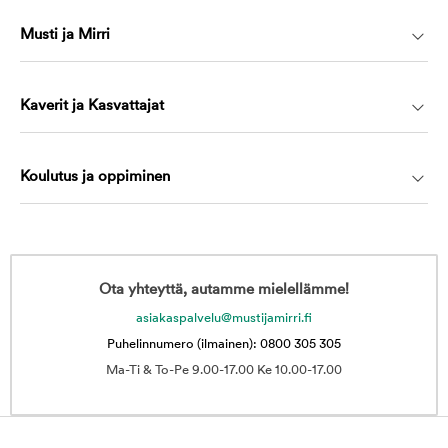
Musti ja Mirri
Kaverit ja Kasvattajat
Koulutus ja oppiminen
Ota yhteyttä, autamme mielellämme!
asiakaspalvelu@mustijamirri.fi
Puhelinnumero (ilmainen): 0800 305 305
Ma-Ti & To-Pe 9.00-17.00 Ke 10.00-17.00