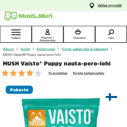
y
Valitse myymälä
ltöön
Ota yhteyttä
asiakaspalveluun
Kirjaudu /
Valikko
Ostoskori
Hae
Rekisteröidy
Alkuun
Koirat
Koiranruoka
Koiran raakaruoka ja pakasteet
MUSH Vaisto® Puppy nauta-poro-lohi
MUSH Vaisto® Puppy nauta-poro-lohi
foo
10 arvostelua
Kirjoita tuotearvostelu
Pakaste