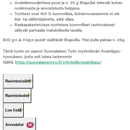
Uudelleensuljettava pussi ja n. 25 g lihapullat tekevät koiran
ruokinnasta ja annostelusta helppoa.
Tuotteet ovat 100 % luonnollisia, koiranruoassamme ei ole
lisä- tai säilöntäaineita, eikä viljaa.
Raakapakastetuissa tuotteissa luonnolliset ravintoaineet
säilyvät parhaalla mahdollisella tavalla.
800 g:n ja 3 kg:n pussit sisältävät lihapullia. Yksi pulla painaa n. 25g.
Tämä tuote on saanut Suomalaisen Työn myöntämän Avainlippu-
tunnuksen, josta voit lukea tarkemmin
täältä:
https://suomalainentyo.fi/yrityksille/avainlippu/
Ravintosisältö
Ravintotiedot
Lue lisää
Arvostelut
10