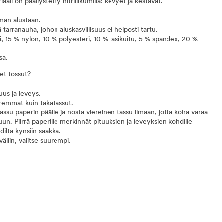
aali on päällystetty nitriilikumilla: kevyet ja kestävät.
man alustaan.
 tarranauha, johon aluskasvillisuus ei helposti tartu.
, 15 % nylon, 10 % polyesteri, 10 % lasikuitu, 5 % spandex, 20 %
sa.
set tossut?
uus ja leveys.
remmat kuin takatassut.
ssu paperin päälle ja nosta viereinen tassu ilmaan, jotta koira varaa
uun. Piirrä paperille merkinnät pituuksien ja leveyksien kohdille
ilta kynsiin saakka.
äliin, valitse suurempi.