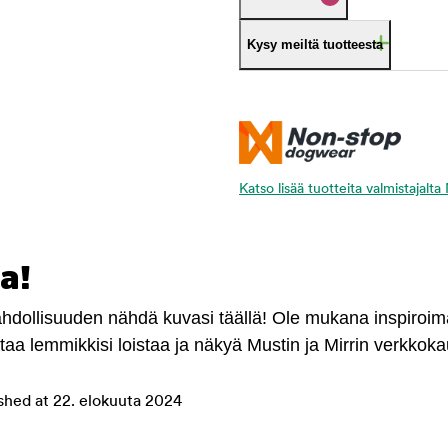
Kysy meiltä tuotteesta
Katso lisää tuotteita valmistajal
a!
mahdollisuuden nähdä kuvasi täällä! Ole mukana inspiroi
antaa lemmikkisi loistaa ja näkyä Mustin ja Mirrin verkkok