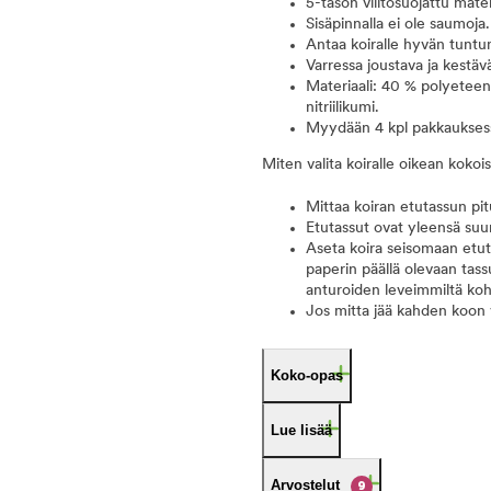
5-tason viiltosuojattu materi
Sisäpinnalla ei ole saumoja.
Antaa koiralle hyvän tuntu
Varressa joustava ja kestävä
Materiaali: 40 % polyeteeni
nitriilikumi.
Myydään 4 kpl pakkaukses
Miten valita koiralle oikean kokoi
Mittaa koiran etutassun pit
Etutassut ovat yleensä suu
Aseta koira seisomaan etuta
paperin päällä olevaan tass
anturoiden leveimmiltä kohd
Jos mitta jää kahden koon v
Koko-opas
Lue lisää
Arvostelut
9