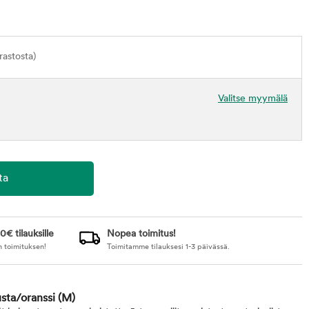
astosta)
Valitse myymälä
0€ tilauksille
Nopea toimitus!
n toimituksen!
Toimitamme tilauksesi 1-3 päivässä.
sta/oranssi
(M)