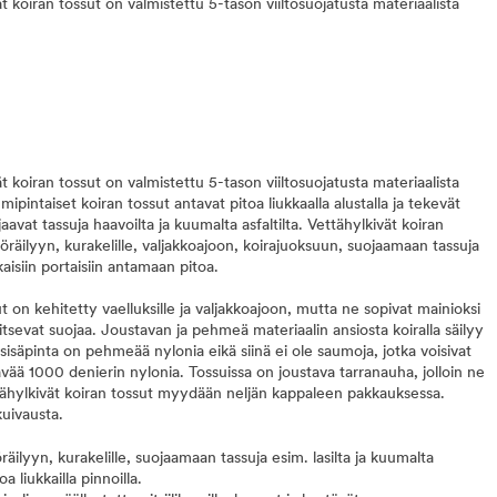
 koiran tossut on valmistettu 5-tason viiltosuojatusta materiaalista
 koiran tossut on valmistettu 5-tason viiltosuojatusta materiaalista
umipintaiset koiran tossut antavat pitoa liukkaalla alustalla ja tekevät
avat tassuja haavoilta ja kuumalta asfaltilta. Vettähylkivät koiran
öräilyyn, kurakelille, valjakkoajoon, koirajuoksuun, suojaamaan tassuja
kaisiin portaisiin antamaan pitoa.
 on kehitetty vaelluksille ja valjakkoajoon, mutta ne sopivat mainioksi
arvitsevat suojaa. Joustavan ja pehmeä materiaalin ansiosta koiralla säilyy
isäpinta on pehmeää nylonia eikä siinä ei ole saumoja, jotka voisivat
ävää 1000 denierin nylonia. Tossuissa on joustava tarranauha, jolloin ne
ähylkivät koiran tossut myydään neljän kappaleen pakkauksessa.
uivausta.
äilyyn, kurakelille, suojaamaan tassuja esim. lasilta ja kuumalta
a liukkailla pinnoilla.