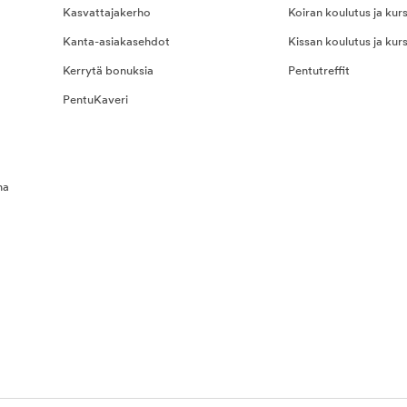
Kasvattajakerho
Koiran koulutus ja kurs
Kanta-asiakasehdot
Kissan koulutus ja kurs
Kerrytä bonuksia
Pentutreffit
PentuKaveri
na