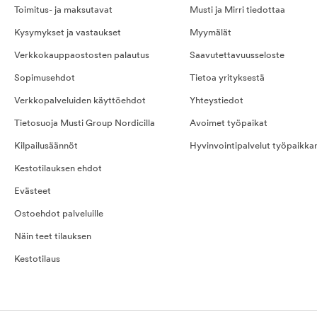
Toimitus- ja maksutavat
Musti ja Mirri tiedottaa
Kysymykset ja vastaukset
Myymälät
Verkkokauppaostosten palautus
Saavutettavuusseloste
Sopimusehdot
Tietoa yrityksestä
Verkkopalveluiden käyttöehdot
Yhteystiedot
Tietosuoja Musti Group Nordicilla
Avoimet työpaikat
Kilpailusäännöt
Hyvinvointipalvelut työpaikka
Kestotilauksen ehdot
Evästeet
Ostoehdot palveluille
Näin teet tilauksen
Kestotilaus