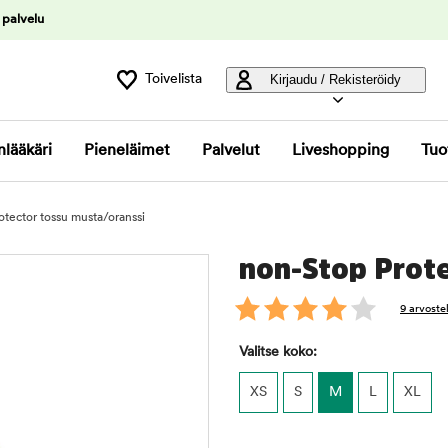
 palvelu
Toivelista
Kirjaudu / Rekisteröidy
nlääkäri
Pieneläimet
Palvelut
Liveshopping
Tuo
tector tossu musta/oranssi
non-Stop Prote
9 arvoste
Valitse koko:
XS
S
M
L
XL