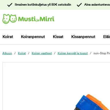
y
Ilmainen kotiinkuljetus yli 50€ ostoksiin
Aina asiantunteva
ltöön
Ota yhteyttä
asiakaspalveluun
Koirat
Koiranpennut
Kissat
Kissanpennut
Eläi
Alkuun
Koirat
Koiran vaatteet
Koiran kengät ja tossut
non-Stop Pro
foo