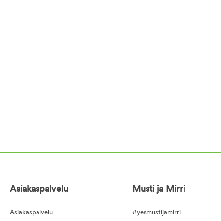
Asiakaspalvelu
Musti ja Mirri
Asiakaspalvelu
#yesmustijamirri