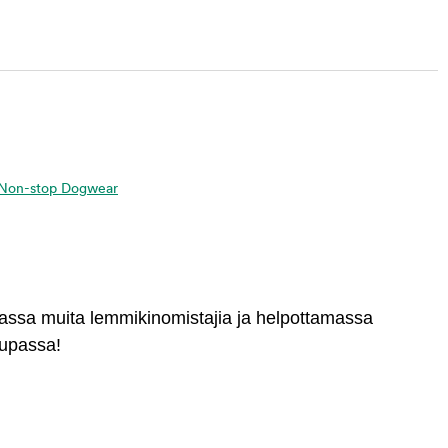
ta Non-stop Dogwear
massa muita lemmikinomistajia ja helpottamassa
aupassa!