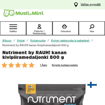
y
Valitse myymälä
ltöön
Ota yhteyttä
asiakaspalveluun
Kirjaudu /
Valikko
Ostoskori
Hae
Rekisteröidy
Alkuun
Koirat
Koiranruoka
Koiran raakaruoka ja pakasteet
Nutriment by RAUH! kanan kivipiiramedaljonki 800 g
Nutriment by RAUH! kanan
foo
kivipiiramedaljonki 800 g
1 Ääni
Kirjoita tuotearvostelu