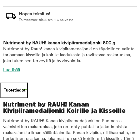
Nopea toimitus!
Toimitamme tilauksesi 1-3 päivässä.
Nutriment by RAUH! kanan kivipiiramedaljonki 800 g
Nutriment by Rauh! kanan kivipiiramedaljonki on täydellinen valinta
tarjoamaan kissoille ja koirille laadukasta ja ravitsevaa raakaruokaa,
joka tukee sen terveyttä ja hyvinvointia.
Lue lisää
Tuotetiedot
Nutriment by RAUH! Kanan
Kivipiiramedaljonki Koirille ja Kissoille
Nutriment by RAUH! Kanan kivipiiramedaljonki on Suomessa
valmistettua raakaruokaa, joka on tehty puhtaista ja kotimaisista
raaka-aineista ilman säilöntäaineita. Kanan kivipiira, eli lihasmaha, on
herkullinen osa kanaa, joka maistuu sekä koirille että kissoille. Tämä