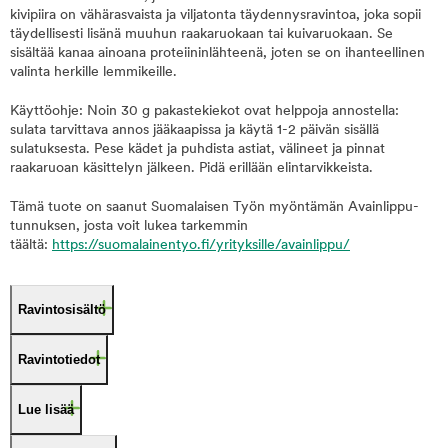
kivipiira on vähärasvaista ja viljatonta täydennysravintoa, joka sopii
täydellisesti lisänä muuhun raakaruokaan tai kuivaruokaan. Se
sisältää kanaa ainoana proteiininlähteenä, joten se on ihanteellinen
valinta herkille lemmikeille.
Käyttöohje: Noin 30 g pakastekiekot ovat helppoja annostella:
sulata tarvittava annos jääkaapissa ja käytä 1-2 päivän sisällä
sulatuksesta. Pese kädet ja puhdista astiat, välineet ja pinnat
raakaruoan käsittelyn jälkeen. Pidä erillään elintarvikkeista.
Tämä tuote on saanut Suomalaisen Työn myöntämän Avainlippu-
tunnuksen, josta voit lukea tarkemmin
täältä:
https://suomalainentyo.fi/yrityksille/avainlippu/
Ravintosisältö
Ravintotiedot
Lue lisää