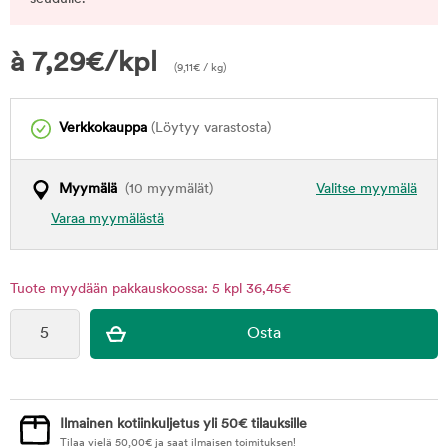
à
7,29
€
/kpl
(
9,11
€
/ kg)
Verkkokauppa
(Löytyy varastosta)
Myymälä
(10 myymälät)
Valitse myymälä
Varaa myymälästä
Tuote myydään pakkauskoossa: 5 kpl 36,45€
Ilmainen kotiinkuljetus yli 50€ tilauksille
Tilaa vielä
50,00
€
ja saat ilmaisen toimituksen!