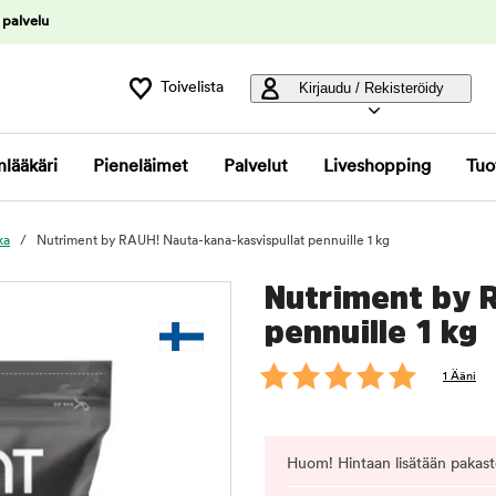
 palvelu
Toivelista
Kirjaudu / Rekisteröidy
nlääkäri
Pieneläimet
Palvelut
Liveshopping
Tuo
ka
Nutriment by RAUH! Nauta-kana-kasvispullat pennuille 1 kg
Nutriment by 
pennuille 1 kg
1 Ääni
Huom! Hintaan lisätään pakast