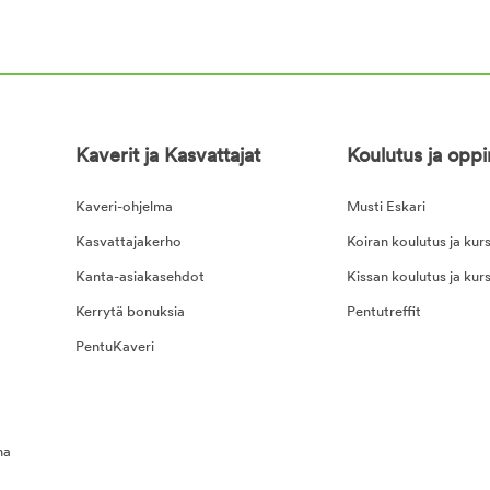
Kaverit ja Kasvattajat
Koulutus ja opp
Kaveri-ohjelma
Musti Eskari
Kasvattajakerho
Koiran koulutus ja kurs
Kanta-asiakasehdot
Kissan koulutus ja kurs
Kerrytä bonuksia
Pentutreffit
PentuKaveri
na