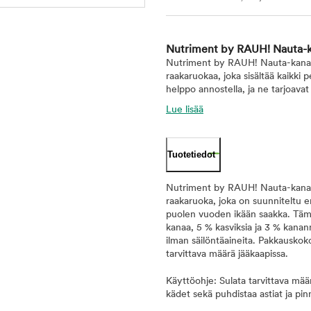
Nutriment by RAUH! Nauta-ka
Nutriment by RAUH! Nauta-kana-k
raakaruokaa, joka sisältää kaikki 
helppo annostella, ja ne tarjoavat 
Lue lisää
Tuotetiedot
Nutriment by RAUH! Nauta-kana-k
raakaruoka, joka on suunniteltu e
puolen vuoden ikään saakka. Tämä
kanaa, 5 % kasviksia ja 3 % kanan
ilman säilöntäaineita. Pakkauskoko
tarvittava määrä jääkaapissa.
Käyttöohje: Sulata tarvittava määr
kädet sekä puhdistaa astiat ja pinn