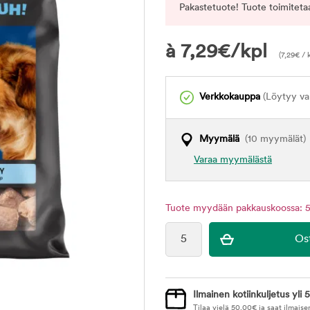
Pakastetuote! Tuote toimitetaa
à
7,29
€
/kpl
(
7,29
€
/ 
Verkkokauppa
(Löytyy var
Myymälä
(10 myymälät)
Varaa myymälästä
Tuote myydään pakkauskoossa: 5
Ilmainen kotiinkuljetus yli 5
Tilaa vielä
50,00
€
ja saat ilmaise