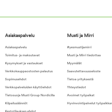
Asiakaspalvelu
Musti ja Mirri
Asiakaspalvelu
#yesmustijamirri
Toimitus- ja maksutavat
Musti ja Mirri tiedottaa
Kysymykset ja vastaukset
Myymälät
Verkkokauppaostosten palautus
Saavutettavuusseloste
Sopimusehdot
Tietoa yrityksestä
Verkkopalveluiden käyttöehdot
Yhteystiedot
Tietosuoja Musti Group Nordicilla
Avoimet työpaikat
Kilpailusäännöt
Hyvinvointipalvelut työpaikka
Kestotilauksen ehdot