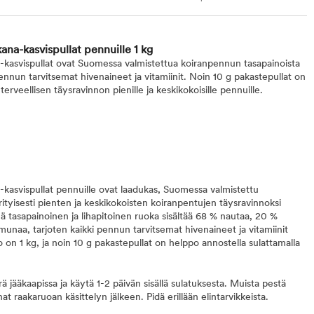
na-kasvispullat pennuille 1 kg
asvispullat ovat Suomessa valmistettua koiranpennun tasapainoista
pennun tarvitsemat hivenaineet ja vitamiinit. Noin 10 g pakastepullat on
terveellisen täysravinnon pienille ja keskikokoisille pennuille.
asvispullat pennuille ovat laadukas, Suomessa valmistettu
rityisesti pienten ja keskikokoisten koiranpentujen täysravinnoksi
 tasapainoinen ja lihapitoinen ruoka sisältää 68 % nautaa, 20 %
munaa, tarjoten kaikki pennun tarvitsemat hivenaineet ja vitamiinit
 on 1 kg, ja noin 10 g pakastepullat on helppo annostella sulattamalla
ä jääkaapissa ja käytä 1-2 päivän sisällä sulatuksesta. Muista pestä
at raakaruoan käsittelyn jälkeen. Pidä erillään elintarvikkeista.