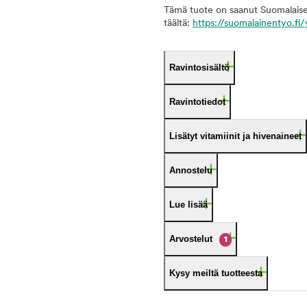
Tämä tuote on saanut Suomalaise
täältä:
https://suomalainentyo.fi/y
Ravintosisältö
Ravintotiedot
Lisätyt vitamiinit ja hivenaineet
Annostelu
Lue lisää
Arvostelut
1
Kysy meiltä tuotteesta