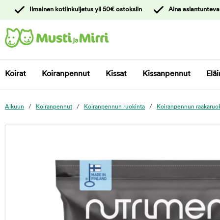
y
Ilmainen kotiinkuljetus yli 50€ ostoksiin
Aina asiantunteva
ltöön
Ota yhteyttä
asiakaspalveluun
Koirat
Koiranpennut
Kissat
Kissanpennut
Eläi
Alkuun
Koiranpennut
Koiranpennun ruokinta
Koiranpennun raakaruo
foo