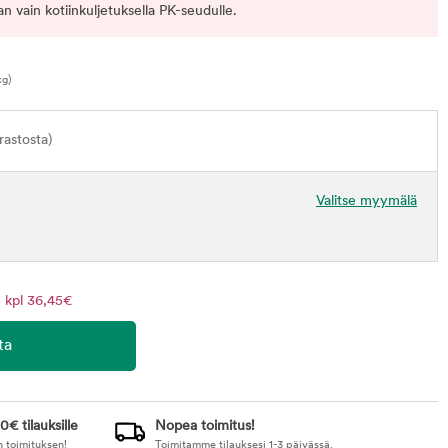
n vain kotiinkuljetuksella PK-seudulle.
kg)
astosta)
Valitse myymälä
 kpl 36,45€
0€ tilauksille
Nopea toimitus!
n toimituksen!
Toimitamme tilauksesi 1-3 päivässä.