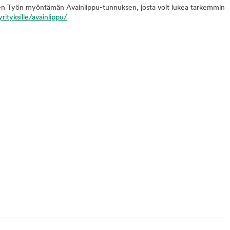
n Työn myöntämän Avainlippu-tunnuksen, josta voit lukea tarkemmin
rityksille/avainlippu/