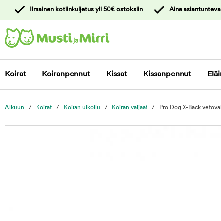
y
Ilmainen kotiinkuljetus yli 50€ ostoksiin
Aina asiantunteva
ltöön
Ota yhteyttä
asiakaspalveluun
Koirat
Koiranpennut
Kissat
Kissanpennut
Eläi
Alkuun
Koirat
Koiran ulkoilu
Koiran valjaat
Pro Dog X-Back vetoval
foo