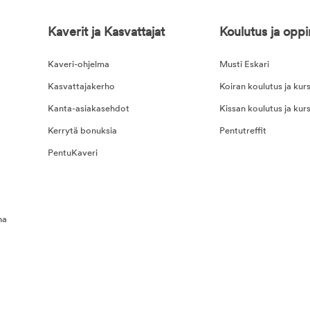
Kaverit ja Kasvattajat
Koulutus ja opp
Kaveri-ohjelma
Musti Eskari
Kasvattajakerho
Koiran koulutus ja kurs
Kanta-asiakasehdot
Kissan koulutus ja kurs
Kerrytä bonuksia
Pentutreffit
PentuKaveri
na