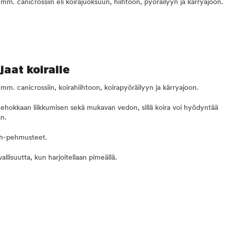
mm. canicrossiin eli koirajuoksuun, hiihtoon, pyöräilyyn ja kärryajoon.
jaat koiralle
mm. canicrossiin, koirahiihtoon, koirapyöräilyyn ja kärryajoon.
n tehokkaan liikkumisen sekä mukavan vedon, sillä koira voi hyödyntää
n.
sh-pehmusteet.
vallisuutta, kun harjoitellaan pimeällä.