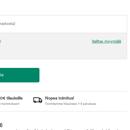
astosta)
)
Valitse myymälä
0€ tilauksille
Nopea toimitus!
n toimituksen!
Toimitamme tilauksesi 1-3 päivässä.
)