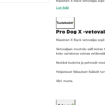
Klassinen X-Back-vetovaljas sopii 
Lue lisää
Tuotetiedot
Pro Dog X -vetoval
Klassinen X-Back-vetovaljas sopii 
Vetovaljaan muotoilu sallii koira
koko vartalonsa voimaa vetäessää
Kestävä kudonta ja pehmeät me
Heijastavat tikkaukset lisäävät tur
Väri: musta.