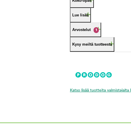
Koko-opas
Lue lisää
Arvostelut
1
Kysy meiltä tuotteesta
Katso lisää tuotteita valmistajalt