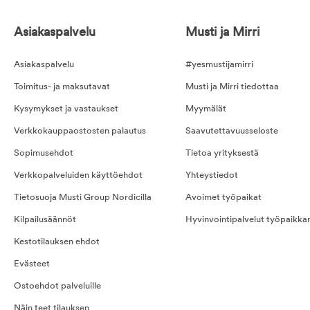
Asiakaspalvelu
Musti ja Mirri
Asiakaspalvelu
#yesmustijamirri
Toimitus- ja maksutavat
Musti ja Mirri tiedottaa
Kysymykset ja vastaukset
Myymälät
Verkkokauppaostosten palautus
Saavutettavuusseloste
Sopimusehdot
Tietoa yrityksestä
Verkkopalveluiden käyttöehdot
Yhteystiedot
Tietosuoja Musti Group Nordicilla
Avoimet työpaikat
Kilpailusäännöt
Hyvinvointipalvelut työpaikka
Kestotilauksen ehdot
Evästeet
Ostoehdot palveluille
Näin teet tilauksen