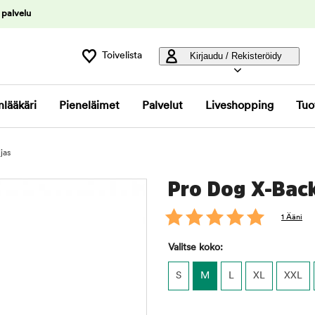
 palvelu
Toivelista
Kirjaudu / Rekisteröidy
nlääkäri
Pieneläimet
Palvelut
Liveshopping
Tuo
jas
Pro Dog X-Back
1 Ääni
Valitse koko:
S
M
L
XL
XXL