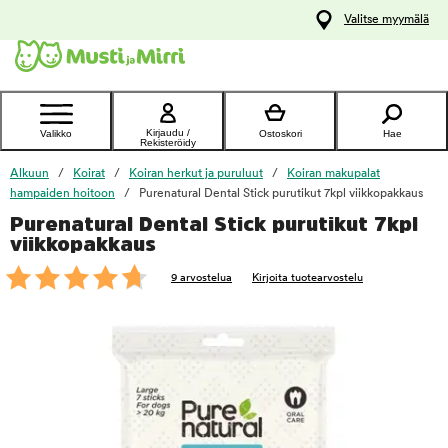
y
Valitse myymälä
ltöön
Ota yhteyttä
asiakaspalveluun
Kirjaudu /
Valikko
Ostoskori
Hae
Rekisteröidy
Alkuun
Koirat
Koiran herkut ja puruluut
Koiran makupalat
hampaiden hoitoon
Purenatural Dental Stick purutikut 7kpl viikkopakkaus
Purenatural Dental Stick purutikut 7kpl
foo
viikkopakkaus
9 arvostelua
Kirjoita tuotearvostelu