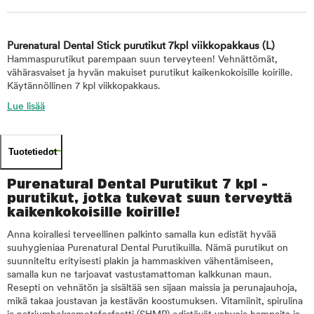
Purenatural Dental Stick purutikut 7kpl viikkopakkaus
(L)
Hammaspurutikut parempaan suun terveyteen! Vehnättömät,
vähärasvaiset ja hyvän makuiset purutikut kaikenkokoisille koirille.
Käytännöllinen 7 kpl viikkopakkaus.
Lue lisää
Tuotetiedot
Purenatural Dental Purutikut 7 kpl -
purutikut, jotka tukevat suun terveyttä
kaikenkokoisille koirille!
Anna koirallesi terveellinen palkinto samalla kun edistät hyvää
suuhygieniaa Purenatural Dental Purutikuilla. Nämä purutikut on
suunniteltu erityisesti plakin ja hammaskiven vähentämiseen,
samalla kun ne tarjoavat vastustamattoman kalkkunan maun.
Resepti on vehnätön ja sisältää sen sijaan maissia ja perunajauhoja,
mikä takaa joustavan ja kestävän koostumuksen. Vitamiinit, spirulina