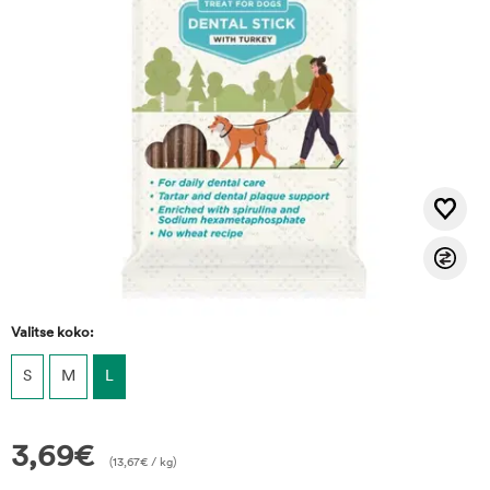
Valitse koko:
S
M
L
3,69
€
(
13,67
€
/ kg)