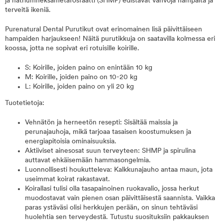
ja natriumheksametafosfaatti (SHMP) edistävät vahvoja hampaita ja
terveitä ikeniä.
Purenatural Dental Purutikut ovat erinomainen lisä päivittäiseen
hampaiden harjaukseen! Näitä purutikkuja on saatavilla kolmessa eri
koossa, jotta ne sopivat eri rotuisille koirille.
S: Koirille, joiden paino on enintään 10 kg
M: Koirille, joiden paino on 10-20 kg
L: Koirille, joiden paino on yli 20 kg
Tuotetietoja:
Vehnätön ja herneetön resepti: Sisältää maissia ja
perunajauhoja, mikä tarjoaa tasaisen koostumuksen ja
energiapitoisia ominaisuuksia.
Aktiiviset ainesosat suun terveyteen: SHMP ja spirulina
auttavat ehkäisemään hammasongelmia.
Luonnollisesti houkutteleva: Kalkkunajauho antaa maun, jota
useimmat koirat rakastavat.
Koirallasi tulisi olla tasapainoinen ruokavalio, jossa herkut
muodostavat vain pienen osan päivittäisestä saannista. Vaikka
paras ystäväsi olisi herkkujen perään, on sinun tehtäväsi
huolehtia sen terveydestä. Tutustu suosituksiin pakkauksen