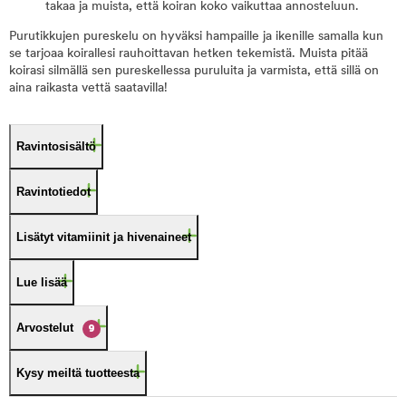
takaa ja muista, että koiran koko vaikuttaa annosteluun.
Purutikkujen pureskelu on hyväksi hampaille ja ikenille samalla kun
se tarjoaa koirallesi rauhoittavan hetken tekemistä. Muista pitää
koirasi silmällä sen pureskellessa puruluita ja varmista, että sillä on
aina raikasta vettä saatavilla!
Ravintosisältö
Ravintotiedot
Lisätyt vitamiinit ja hivenaineet
Lue lisää
Arvostelut
9
Kysy meiltä tuotteesta