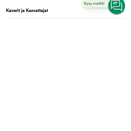
Kysy meiltä!
Kaverit ja Kasvattajat
Koulutus ja oppiminen
Ota yhteyttä, autamme mielellämme!
asiakaspalvelu@mustijamirri.fi
Puhelinnumero (ilmainen): 0800 305 305
Ma-Ti & To-Pe 9.00-17.00 Ke 10.00-17.00