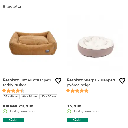
Rajaa
8 tuotetta
tuotteet
Resploot
Tuffles koiranpeti
Resploot
Sherpa kissanpeti
teddy ruskea
pyöreä beige
75 x 60 cm
90 x 70 cm
110 x 90 cm
alkaen
79,90
€
35,99
€
Löytyy varastosta
Löytyy varastosta
Osta
Osta