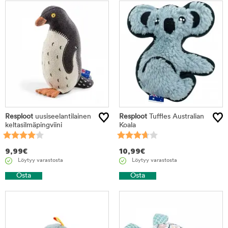
Resploot
uusiseelantilainen
Resploot
Tuffles Australian
keltasilmäpingviini
Koala
9,99
€
10,99
€
Löytyy varastosta
Löytyy varastosta
Osta
Osta