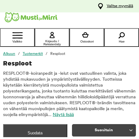
y
Valitse myymälä
ltöön
Ota yhteyttä
asiakaspalveluun
Kirjaudu /
Valikko
Ostoskori
Hae
Rekisteröidy
Alkuun
Tuotemerkit
Resploot
Resploot
RESPLOOT®-koiranpedit ja -lelut ovat vastuullinen valinta, joka
yhdistää mukavuuden ja ympäristöystävällisyyden. Tuotteissa
käytetään kierrätetyistä muovipulloista valmistettua
polyesterikangasta, jonka tuotanto kuluttaa merkittävästi vähemmän
luonnonvaroja ja aiheuttaa vähemmän hiilidioksidipäästöjä verrattuna
uuden polyesterin valmistukseen. RESPLOOT®-brändin tavoitteena
on vähentää muovipullojen päätymistä kaatopaikoille ja meriin,
suojella elinympäristöjä...
Näytä lisää
Suosituin
Suodata