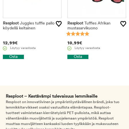
Resploot
Juggles tuffle pallo
Resploot
Tuffles Afrikan
köydellä keltainen
mustasarvikuono
12,99
€
10,99
€
Löytyy varastosta
Löytyy varastosta
Osta
Osta
Resploot – Kestävämpi tulevaisuus lemmikeille
Resploot on innovatiivinen ja ympäristöystävällinen brändi, joka tuo
lemmikkitarvikkeet osaksi vastuullista elämäntapaa. Resploot-
tuotteet valmistetaan kierrätetyistä PET-pulloista, mikä auttaa
vähentämään muovijätettä ja suojelemaan ympäristöä. Resploot
muuttaa muovijätteen kankaaksi luoden tyylikkään ja mukavuuteen