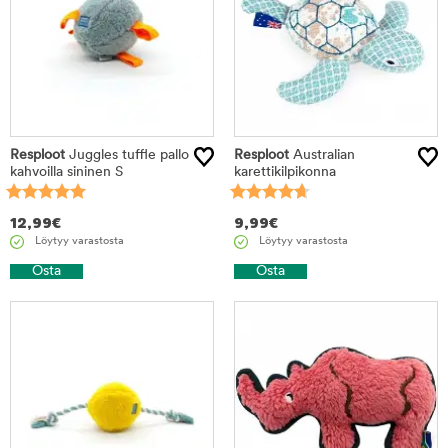
Resploot
Juggles tuffle pallo
Resploot
Australian
kahvoilla sininen S
karettikilpikonna
12,99
€
9,99
€
Löytyy varastosta
Löytyy varastosta
Osta
Osta