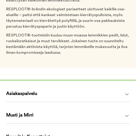
keskittyvän valikoiman lemmikkituotteita.
RESPLOOT®-brändin ekologiset periaatteet ulottuvat kaikille osa-
alueille – paitsi että kankaat valmistetaan kierrätyspulloista, myös
täytemateriaali on kierrätettyä polyfilliä, ja suurin osa pakkauksista
perustuu kierrätyspaperin ja juutin käyttöön.
RESPLOOT®-tuotteisiin kuuluu muun muassa lemmikkien pedit, lelut,
ruokailuratkaisut ja muut tarvikkeet. Jokainen tuote on suunniteltu
kestämään aktiivista käyttöä, tarjoten lemmikeille mukavuutta ja iloa
ilman kompromisseja laadussa.
Asiakaspalvelu
Musti ja Mirri