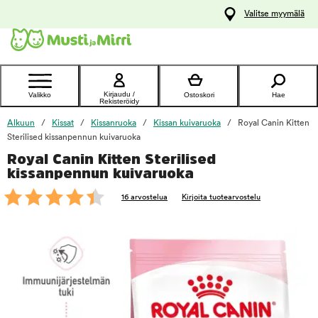
y
Valitse myymälä
ltöön
Ota yhteyttä
asiakaspalveluun
Kirjaudu /
Valikko
Ostoskori
Hae
Rekisteröidy
Alkuun
Kissat
Kissanruoka
Kissan kuivaruoka
Royal Canin Kitten
Sterilised kissanpennun kuivaruoka
Royal Canin Kitten Sterilised
foo
kissanpennun kuivaruoka
16 arvostelua
Kirjoita tuotearvostelu