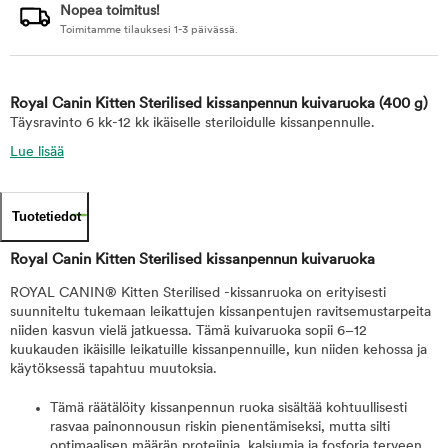
Nopea toimitus!
Toimitamme tilauksesi 1-3 päivässä.
Royal Canin Kitten Sterilised kissanpennun kuivaruoka
(400 g)
Täysravinto 6 kk-12 kk ikäiselle steriloidulle kissanpennulle.
Lue lisää
Tuotetiedot
Royal Canin Kitten Sterilised kissanpennun kuivaruoka
ROYAL CANIN® Kitten Sterilised -kissanruoka on erityisesti
suunniteltu tukemaan leikattujen kissanpentujen ravitsemustarpeita
niiden kasvun vielä jatkuessa. Tämä kuivaruoka sopii 6–12
kuukauden ikäisille leikatuille kissanpennuille, kun niiden kehossa ja
käytöksessä tapahtuu muutoksia.
Tämä räätälöity kissanpennun ruoka sisältää kohtuullisesti
rasvaa painonnousun riskin pienentämiseksi, mutta silti
optimaalisen määrän proteiinia, kalsiumia ja fosforia terveen