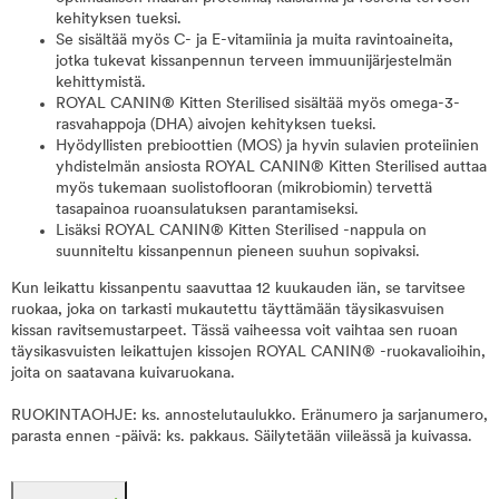
kehityksen tueksi.
Se sisältää myös C- ja E-vitamiinia ja muita ravintoaineita,
jotka tukevat kissanpennun terveen immuunijärjestelmän
kehittymistä.
ROYAL CANIN® Kitten Sterilised sisältää myös omega-3-
rasvahappoja (DHA) aivojen kehityksen tueksi.
Hyödyllisten prebioottien (MOS) ja hyvin sulavien proteiinien
yhdistelmän ansiosta ROYAL CANIN® Kitten Sterilised auttaa
myös tukemaan suolistoflooran (mikrobiomin) tervettä
tasapainoa ruoansulatuksen parantamiseksi.
Lisäksi ROYAL CANIN® Kitten Sterilised -nappula on
suunniteltu kissanpennun pieneen suuhun sopivaksi.
Kun leikattu kissanpentu saavuttaa 12 kuukauden iän, se tarvitsee
ruokaa, joka on tarkasti mukautettu täyttämään täysikasvuisen
kissan ravitsemustarpeet. Tässä vaiheessa voit vaihtaa sen ruoan
täysikasvuisten leikattujen kissojen ROYAL CANIN® -ruokavalioihin,
joita on saatavana kuivaruokana.
RUOKINTAOHJE: ks. annostelutaulukko. Eränumero ja sarjanumero,
parasta ennen -päivä: ks. pakkaus. Säilytetään viileässä ja kuivassa.