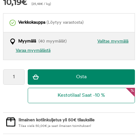
10,19
€
(
25,48
€
/ kg)
Verkkokauppa
(Löytyy varastosta)
Myymälä
(40 myymälät)
Valitse myymälä
Varaa myymälästä
%
Ilmainen kotiinkuljetus yli 50€ tilauksille
Tilaa vielä
50,00
€
ja saat ilmaisen toimituksen!