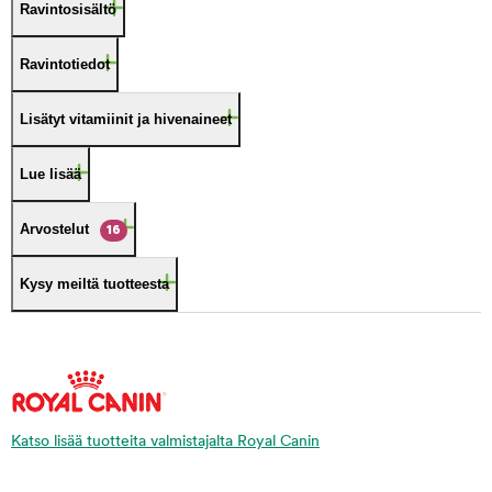
Ravintosisältö
Ravintotiedot
Lisätyt vitamiinit ja hivenaineet
Lue lisää
Arvostelut
16
Kysy meiltä tuotteesta
Katso lisää tuotteita valmistajalta Royal Canin