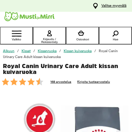
y
Valitse myymälä
ltöön
Ota yhteyttä
asiakaspalveluun
Kirjaudu /
Valikko
Ostoskori
Hae
Rekisteröidy
Alkuun
Kissat
Kissanruoka
Kissan kuivaruoka
Royal Canin
Urinary Care Adult kissan kuivaruoka
Royal Canin Urinary Care Adult kissan
foo
kuivaruoka
168 arvostelua
Kirjoita tuotearvostelu