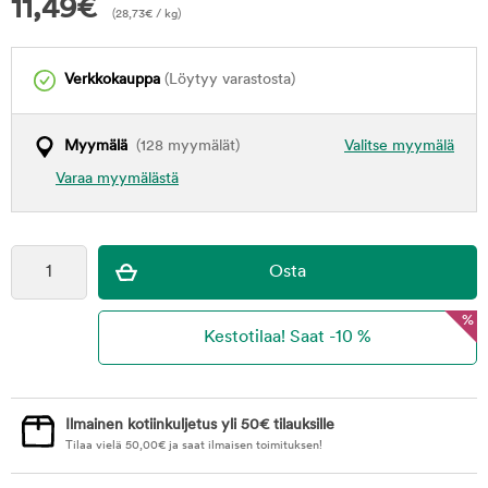
11,49
€
(
28,73
€
/ kg)
Verkkokauppa
(Löytyy varastosta)
Myymälä
(128 myymälät)
Valitse myymälä
Varaa myymälästä
%
Ilmainen kotiinkuljetus yli 50€ tilauksille
Tilaa vielä
50,00
€
ja saat ilmaisen toimituksen!