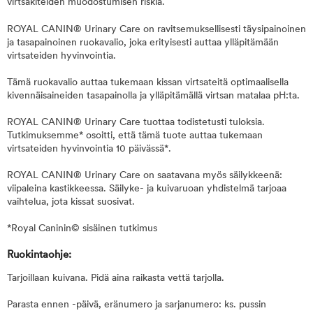
virtsakiteiden muodostumisen riskiä.
ROYAL CANIN® Urinary Care on ravitsemuksellisesti täysipainoinen
ja tasapainoinen ruokavalio, joka erityisesti auttaa ylläpitämään
virtsateiden hyvinvointia.
Tämä ruokavalio auttaa tukemaan kissan virtsateitä optimaalisella
kivennäisaineiden tasapainolla ja ylläpitämällä virtsan matalaa pH:ta.
ROYAL CANIN® Urinary Care tuottaa todistetusti tuloksia.
Tutkimuksemme* osoitti, että tämä tuote auttaa tukemaan
virtsateiden hyvinvointia 10 päivässä*.
ROYAL CANIN® Urinary Care on saatavana myös säilykkeenä:
viipaleina kastikkeessa. Säilyke- ja kuivaruoan yhdistelmä tarjoaa
vaihtelua, jota kissat suosivat.
*Royal Caninin© sisäinen tutkimus
Ruokintaohje:
Tarjoillaan kuivana. Pidä aina raikasta vettä tarjolla.
Parasta ennen -päivä, eränumero ja sarjanumero: ks. pussin