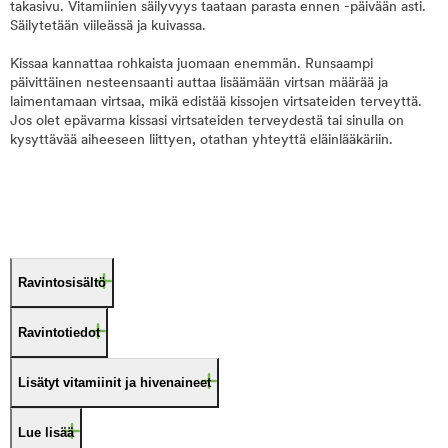
takasivu. Vitamiinien säilyvyys taataan parasta ennen -päivään asti.
Säilytetään viileässä ja kuivassa.
Kissaa kannattaa rohkaista juomaan enemmän. Runsaampi
päivittäinen nesteensaanti auttaa lisäämään virtsan määrää ja
laimentamaan virtsaa, mikä edistää kissojen virtsateiden terveyttä.
Jos olet epävarma kissasi virtsateiden terveydestä tai sinulla on
kysyttävää aiheeseen liittyen, otathan yhteyttä eläinlääkäriin.
Ravintosisältö
Ravintotiedot
Lisätyt vitamiinit ja hivenaineet
Lue lisää