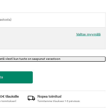
astosta)
Valitse myymälä
0€ tilauksille
Nopea toimitus!
n toimituksen!
Toimitamme tilauksesi 1-3 päivässä.