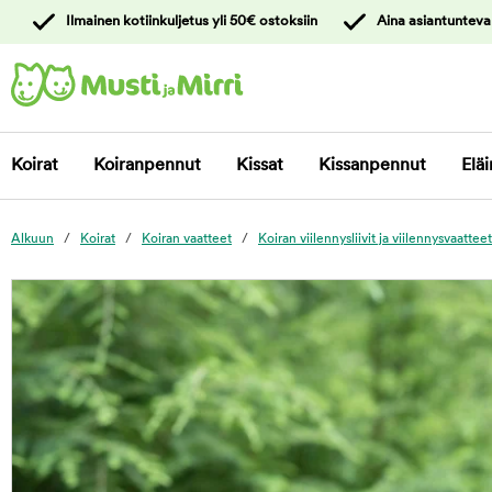
y
Ilmainen kotiinkuljetus yli 50€ ostoksiin
Aina asiantunteva
ltöön
Ota yhteyttä
asiakaspalveluun
Koirat
Koiranpennut
Kissat
Kissanpennut
Eläi
Alkuun
Koirat
Koiran vaatteet
Koiran viilennysliivit ja viilennysvaatteet
foo