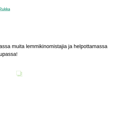
 Rukka
massa muita lemmikinomistajia ja helpottamassa
aupassa!