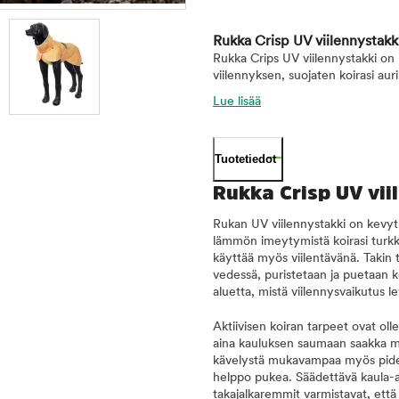
Rukka Crisp UV viilennystakk
Rukka Crips UV viilennystakki on k
viilennyksen, suojaten koirasi aur
Lue lisää
Tuotetiedot
Rukka Crisp UV vii
Rukan UV viilennystakki on kevyt a
lämmön imeytymistä koirasi turkki
käyttää myös viilentävänä. Takin 
vedessä, puristetaan ja puetaan ko
aluetta, mistä viilennysvaikutus 
Aktiivisen koiran tarpeet ovat ol
aina kauluksen saumaan saakka mah
kävelystä mukavampaa myös pidemm
helppo pukea. Säädettävä kaula-a
takajalkaremmit varmistavat, että 