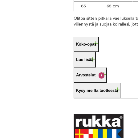
65
65 cm
Olitpa sitten pitkällä vaelluksell
viilennystä ja suojaa koirallesi, j
Koko-opas
Lue lisää
Arvostelut
2
Kysy meiltä tuotteesta