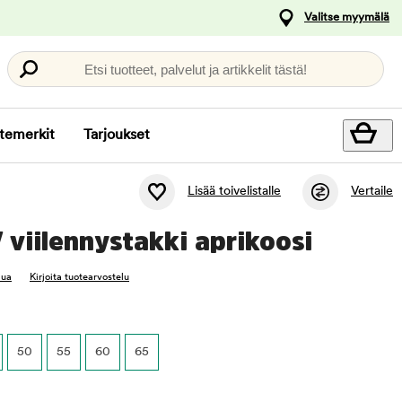
Valitse myymälä
Etsi tuotteet, palvelut ja artikkelit tästä!
temerkit
Tarjoukset
Lisää toivelistalle
Vertaile
 viilennystakki aprikoosi
lua
Kirjoita tuotearvostelu
50
55
60
65