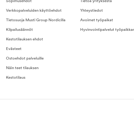
Sopimusehdot
Tietoa yrityksestä
Verkkopalveluiden käyttöehdot
Yhteystiedot
Tietosuoja Musti Group Nordicilla
Avoimet työpaikat
Kilpailusäännöt
Hyvinvointipalvelut työpaikka
Kestotilauksen ehdot
Evästeet
Ostoehdot palveluille
Näin teet tilauksen
Kestotilaus