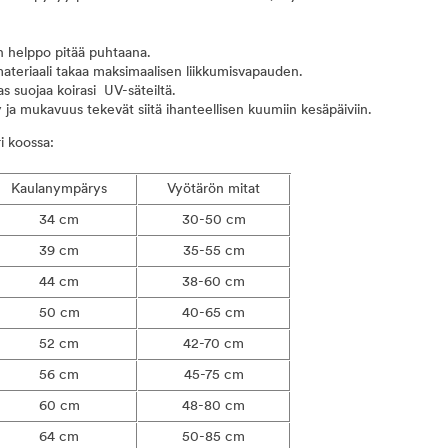
n helppo pitää puhtaana.
teriaali takaa maksimaalisen liikkumisvapauden.
 suojaa koirasi UV-säteiltä.
ja mukavuus tekevät siitä ihanteellisen kuumiin kesäpäiviin.
i koossa:
Kaulanympärys
Vyötärön mitat
34 cm
30-50 cm
39 cm
35-55 cm
44 cm
38-60 cm
50 cm
40-65 cm
52 cm
42-70 cm
56 cm
45-75 cm
60 cm
48-80 cm
64 cm
50-85 cm