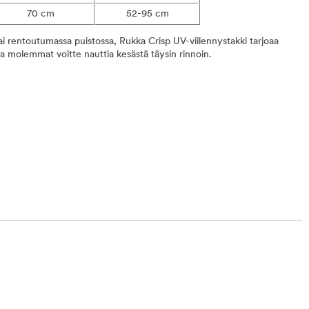
70 cm
52-95 cm
a tai rentoutumassa puistossa, Rukka Crisp UV-viilennystakki tarjoaa
otta molemmat voitte nauttia kesästä täysin rinnoin.