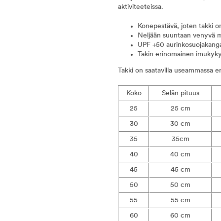
aktiviteeteissa.
Konepestävä, joten takki o
Neljään suuntaan venyvä ma
UPF +50 aurinkosuojakangas
Takin erinomainen imukyky 
Takki on saatavilla useammassa er
Koko
Selän pituus
25
25 cm
30
30 cm
35
35cm
40
40 cm
45
45 cm
50
50 cm
55
55 cm
60
60 cm