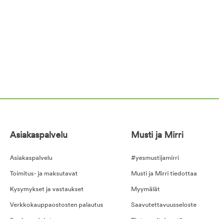
Asiakaspalvelu
Musti ja Mirri
Asiakaspalvelu
#yesmustijamirri
Toimitus- ja maksutavat
Musti ja Mirri tiedottaa
Kysymykset ja vastaukset
Myymälät
Verkkokauppaostosten palautus
Saavutettavuusseloste