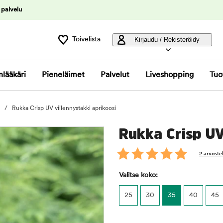
 palvelu
Toivelista
Kirjaudu / Rekisteröidy
nlääkäri
Pieneläimet
Palvelut
Liveshopping
Tuo
Rukka Crisp UV viilennystakki aprikoosi
Rukka Crisp UV
2 arvoste
Valitse koko:
25
30
35
40
45