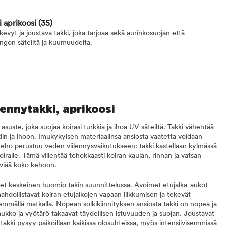
i aprikoosi
(35)
evyt ja joustava takki, joka tarjoaa sekä aurinkosuojan että
ingon säteiltä ja kuumuudelta.
lennytakki, aprikoosi
suste, joka suojaa koirasi turkkia ja ihoa UV-säteiltä. Takki vähentää
in ja ihoon. Imukykyisen materiaalinsa ansiosta vaatetta voidaan
teho perustuu veden viilennysvaikutukseen: takki kastellaan kylmässä
iralle. Tämä viilentää tehokkaasti koiran kaulan, rinnan ja vatsan
leviää koko kehoon.
leet keskeinen huomio takin suunnittelussa. Avoimet etujalka-aukot
dollistavat koiran etujalkojen vapaan liikkumisen ja tekevät
ällä matkalla. Nopean solkikiinnityksen ansiosta takki on nopea ja
ukko ja vyötärö takaavat täydellisen istuvuuden ja suojan. Joustavat
takki pysyy paikoillaan kaikissa olosuhteissa, myös intensiivisemmissä