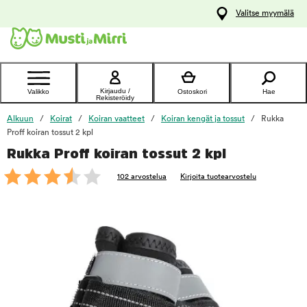
y
Valitse myymälä
ltöön
Ota yhteyttä
asiakaspalveluun
Kirjaudu /
Valikko
Ostoskori
Hae
Rekisteröidy
Alkuun
Koirat
Koiran vaatteet
Koiran kengät ja tossut
Rukka
Proff koiran tossut 2 kpl
Rukka Proff koiran tossut 2 kpl
foo
102 arvostelua
Kirjoita tuotearvostelu