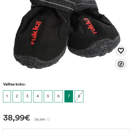
Valitse koko:
1
2
3
4
5
6
7
8
38,99
€
(
38,99
€
/ )