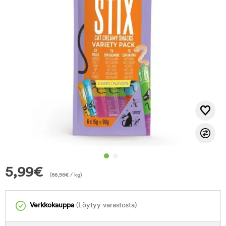
5,99
€
(
66,56
€
/ kg)
Verkkokauppa
(Löytyy varastosta)