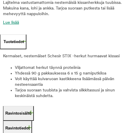
Lajitelma vastustamattomia nestemäisiä kissanherkkuja tuubissa.
Makuina kana, lohi ja ankka. Tarjoa suoraan putkesta tai lisää
mehevyyttä nappuloihin.
Lue lisää
Tuotetiedot
Kermaiset, nestemäiset Schesir STIX -herkut hurmaavat kissasi
Viljattomat herkut täynnä proteiinia
Yhdessä 90 g pakkauksessa 6 x 15 g namiputkiloa
Voit käyttää kuivaruoan kastikkeena lisäämässä päivän
nesteensaantia
Tarjoa suoraan tuubista ja vahvista silkkitassusi ja sinun
keskinäistä suhdetta.
Ravintosisältö
Ravintotiedot