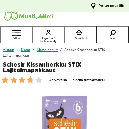
y
Valitse myymälä
ltöön
Ota yhteyttä
asiakaspalveluun
Kirjaudu /
Valikko
Ostoskori
Hae
Rekisteröidy
Alkuun
Kissat
Kissan herkut
Schesir Kissanherkku STIX
Lajitelmapakkaus
Schesir Kissanherkku STIX
foo
Lajitelmapakkaus
3 arvostelua
Kirjoita tuotearvostelu