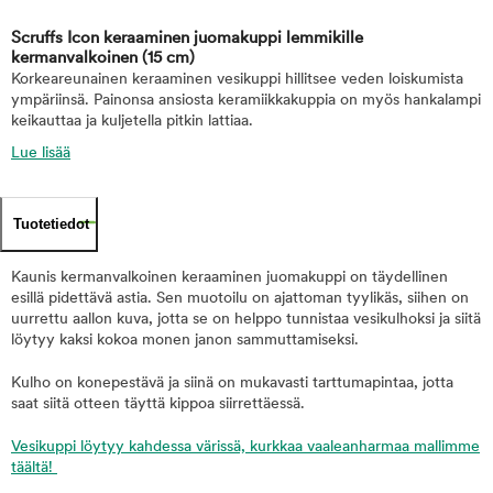
Scruffs Icon keraaminen juomakuppi lemmikille
kermanvalkoinen
(15 cm)
Korkeareunainen keraaminen vesikuppi hillitsee veden loiskumista
ympäriinsä. Painonsa ansiosta keramiikkakuppia on myös hankalampi
keikauttaa ja kuljetella pitkin lattiaa.
Lue lisää
Tuotetiedot
Kaunis kermanvalkoinen keraaminen juomakuppi on täydellinen
esillä pidettävä astia. Sen muotoilu on ajattoman tyylikäs, siihen on
uurrettu aallon kuva, jotta se on helppo tunnistaa vesikulhoksi ja siitä
löytyy kaksi kokoa monen janon sammuttamiseksi.
Kulho on konepestävä ja siinä on mukavasti tarttumapintaa, jotta
saat siitä otteen täyttä kippoa siirrettäessä.
Vesikuppi löytyy kahdessa värissä, kurkkaa vaaleanharmaa mallimme
täältä!