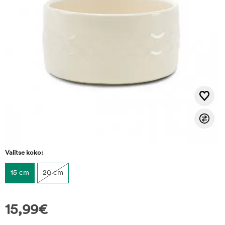
Valitse koko:
15 cm
20 cm
15,99
€