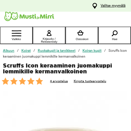
y
Valitse myymälä
ltöön
Ota yhteyttä
asiakaspalveluun
Kirjaudu /
Valikko
Ostoskori
Hae
Rekisteröidy
Alkuun
Koirat
Ruokakupit ja tarvikkeet
Koiran kupit
Scruffs Icon
keraaminen juomakuppi lemmikille kermanvalkoinen
Scruffs Icon keraaminen juomakuppi
foo
lemmikille kermanvalkoinen
4 arvostelua
Kirjoita tuotearvostelu