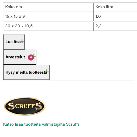
Koko cm
Koko litra
15 x 15 x 9
1,0
20 x 20 x 10,5
2,2
Lue lisää
Arvostelut
4
Kysy meiltä tuotteesta
Katso lisää tuotteita valmistajalta Scruffs