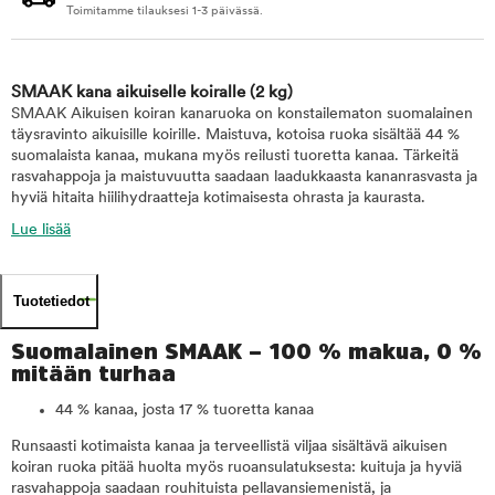
Toimitamme tilauksesi 1-3 päivässä.
SMAAK kana aikuiselle koiralle
(2 kg)
SMAAK Aikuisen koiran kanaruoka on konstailematon suomalainen
täysravinto aikuisille koirille. Maistuva, kotoisa ruoka sisältää 44 %
suomalaista kanaa, mukana myös reilusti tuoretta kanaa. Tärkeitä
rasvahappoja ja maistuvuutta saadaan laadukkaasta kananrasvasta ja
hyviä hitaita hiilihydraatteja kotimaisesta ohrasta ja kaurasta.
Lue lisää
Tuotetiedot
Suomalainen SMAAK – 100 % makua, 0 %
mitään turhaa
44 % kanaa, josta 17 % tuoretta kanaa
Runsaasti kotimaista kanaa ja terveellistä viljaa sisältävä aikuisen
koiran ruoka pitää huolta myös ruoansulatuksesta: kuituja ja hyviä
rasvahappoja saadaan rouhituista pellavansiemenistä, ja