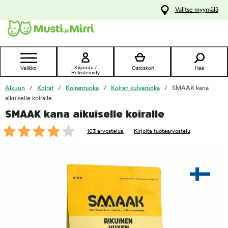
y
Valitse myymälä
ltöön
Ota yhteyttä
asiakaspalveluun
Kirjaudu /
Valikko
Ostoskori
Hae
Rekisteröidy
Alkuun
Koirat
Koiranruoka
Koiran kuivaruoka
SMAAK kana
aikuiselle koiralle
SMAAK kana aikuiselle koiralle
foo
103 arvostelua
Kirjoita tuotearvostelu