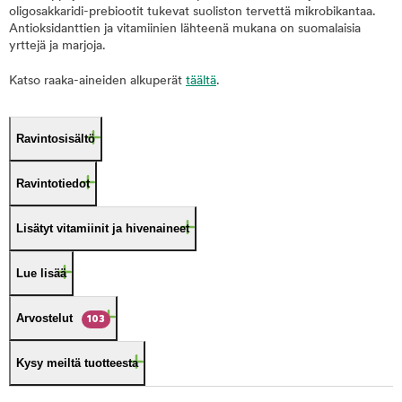
oligosakkaridi-prebiootit tukevat suoliston tervettä mikrobikantaa.
Antioksidanttien ja vitamiinien lähteenä mukana on suomalaisia
yrttejä ja marjoja.
Katso raaka-aineiden alkuperät
täältä
.
Ravintosisältö
Ravintotiedot
Lisätyt vitamiinit ja hivenaineet
Lue lisää
Arvostelut
103
Kysy meiltä tuotteesta