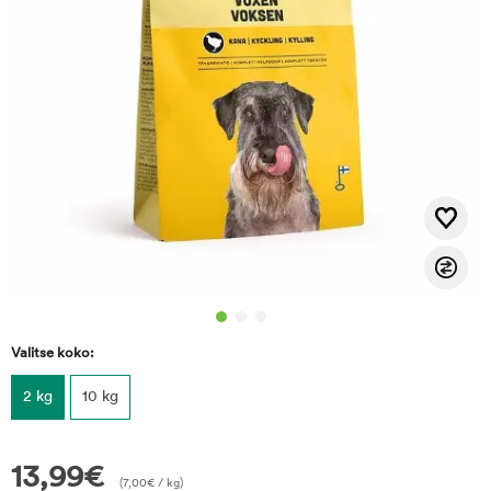
Valitse koko:
2 kg
10 kg
13,99
€
(
7,00
€
/ kg)