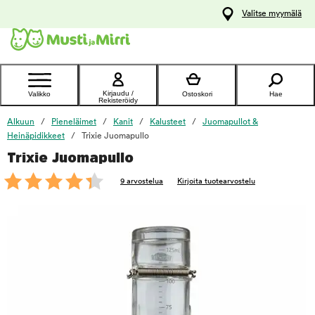
y
Valitse myymälä
ltöön
Ota yhteyttä
asiakaspalveluun
Kirjaudu /
Valikko
Ostoskori
Hae
Rekisteröidy
Alkuun
Pieneläimet
Kanit
Kalusteet
Juomapullot &
Heinäpidikkeet
Trixie Juomapullo
Trixie Juomapullo
foo
9 arvostelua
Kirjoita tuotearvostelu