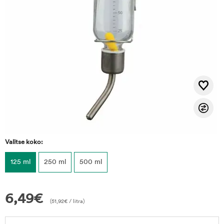
Valitse koko:
125 ml
250 ml
500 ml
6,49
€
(
51,92
€
/ litra)