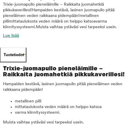
Trixie-juomapullo pieneläimille – Raikkaita juomahetkiä
pikkukaverillesi!Hampaiden kestävä, lasinen juomapullo pitää
pieneläimen veden raikkaana pidempään!metallinen
pillimittataulukosta veden määrä on helppo katsoavarma
kiinnityssysteemi.Muista vaihtaa ystäväsi vesi tarpeeksi usein.
Lue lisää
Tuotetiedot
Trixie-juomapullo pieneläimille –
Raikkaita juomahetkiä pikkukaverillesi!
Hampaiden kestävä, lasinen juomapullo pitää pieneläimen veden
raikkaana pidempään!
metallinen pilli
mittataulukosta veden määrä on helppo katsoa
varma kiinnityssysteemi.
Muista vaihtaa ystäväsi vesi tarpeeksi usein.