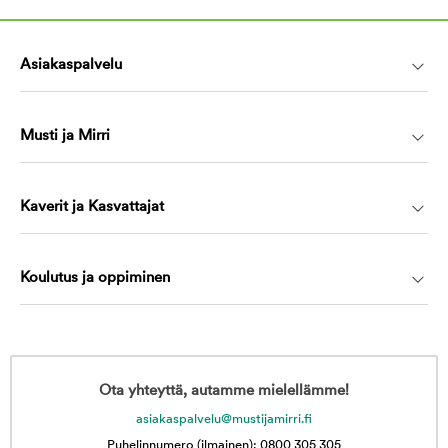
Asiakaspalvelu
Musti ja Mirri
Kaverit ja Kasvattajat
Koulutus ja oppiminen
Ota yhteyttä, autamme mielellämme!
asiakaspalvelu@mustijamirri.fi
Puhelinnumero (ilmainen): 0800 305 305