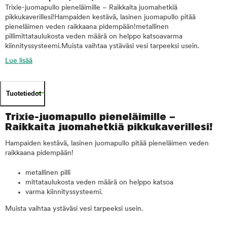
Trixie-juomapullo pieneläimille – Raikkaita juomahetkiä
pikkukaverillesi!Hampaiden kestävä, lasinen juomapullo pitää
pieneläimen veden raikkaana pidempään!metallinen
pillimittataulukosta veden määrä on helppo katsoavarma
kiinnityssysteemi.Muista vaihtaa ystäväsi vesi tarpeeksi usein.
Lue lisää
Tuotetiedot
Trixie-juomapullo pieneläimille –
Raikkaita juomahetkiä pikkukaverillesi!
Hampaiden kestävä, lasinen juomapullo pitää pieneläimen veden
raikkaana pidempään!
metallinen pilli
mittataulukosta veden määrä on helppo katsoa
varma kiinnityssysteemi.
Muista vaihtaa ystäväsi vesi tarpeeksi usein.