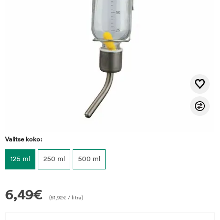
Valitse koko:
125 ml
250 ml
500 ml
6,49
€
(
51,92
€
/ litra)