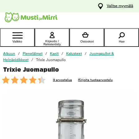
y
Valitse myymälä
ltöön
Ota yhteyttä
asiakaspalveluun
Kirjaudu /
Valikko
Ostoskori
Hae
Rekisteröidy
Alkuun
Pieneläimet
Kanit
Kalusteet
Juomapullot &
Heinäpidikkeet
Trixie Juomapullo
Trixie Juomapullo
foo
9 arvostelua
Kirjoita tuotearvostelu