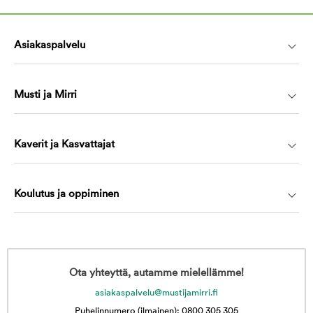
Asiakaspalvelu
Musti ja Mirri
Kaverit ja Kasvattajat
Koulutus ja oppiminen
Ota yhteyttä, autamme mielellämme!
asiakaspalvelu@mustijamirri.fi
Puhelinnumero (ilmainen): 0800 305 305