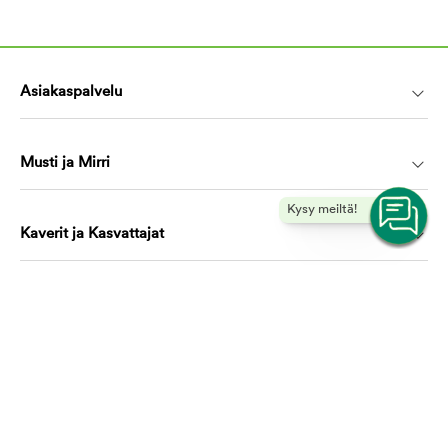
Asiakaspalvelu
Musti ja Mirri
Kysy meiltä!
Kaverit ja Kasvattajat
Koulutus ja oppiminen
Ota yhteyttä, autamme mielellämme!
asiakaspalvelu@mustijamirri.fi