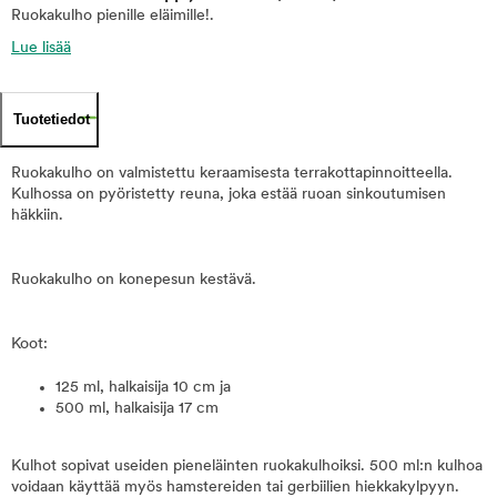
Ruokakulho pienille eläimille!.
Lue lisää
Tuotetiedot
Ruokakulho on valmistettu keraamisesta terrakottapinnoitteella.
Kulhossa on pyöristetty reuna, joka estää ruoan sinkoutumisen
häkkiin.
Ruokakulho on konepesun kestävä.
Koot:
125 ml, halkaisija 10 cm ja
500 ml, halkaisija 17 cm
Kulhot sopivat useiden pieneläinten ruokakulhoiksi. 500 ml:n kulhoa
voidaan käyttää myös hamstereiden tai gerbiilien hiekkakylpyyn.