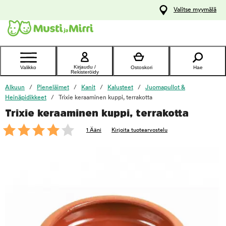
y
Valitse myymälä
ltöön
Ota yhteyttä
asiakaspalveluun
Kirjaudu /
Valikko
Ostoskori
Hae
Rekisteröidy
Alkuun
Pieneläimet
Kanit
Kalusteet
Juomapullot &
Heinäpidikkeet
Trixie keraaminen kuppi, terrakotta
Trixie keraaminen kuppi, terrakotta
foo
1 Ääni
Kirjoita tuotearvostelu