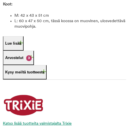
Koot:
M: 42 x 43 x 51 cm
L: 60 x 47 x 50 cm, tässä koossa on muovinen, ulosvedettävä
muovipohja.
Lue lisää
Arvostelut
3
Kysy meiltä tuotteesta
Katso lisää tuotteita valmistajalta Trixie