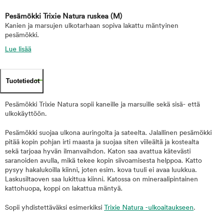
Pesämökki Trixie Natura ruskea
(M)
Kanien ja marsujen ulkotarhaan sopiva lakattu mäntyinen
pesämökki.
Lue lisää
Tuotetiedot
Pesämökki Trixie Natura sopii kaneille ja marsuille sekä sisä- että
ulkokäyttöön.
Pesämökki suojaa ulkona auringolta ja sateelta. Jalallinen pesämökki
pitää kopin pohjan irti maasta ja suojaa siten viileältä ja kostealta
sekä tarjoaa hyvän ilmanvaihdon. Katon saa avattua kätevästi
saranoiden avulla, mikä tekee kopin siivoamisesta helppoa. Katto
pysyy hakalukoilla kiinni, joten esim. kova tuuli ei avaa luukkua.
Laskusiltaoven saa lukittua kiinni. Katossa on mineraalipintainen
kattohuopa, koppi on lakattua mäntyä.
Sopii yhdistettäväksi esimerkiksi
Trixie Natura -ulkoaitaukseen
.