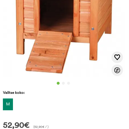
Valitse koko:
M
52,90
€
(
52,90
€
/ )