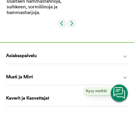
Asiakaspalvelu
Musti ja Mirri
Kysy meiltä!
Kaverit ja Kasvattajat
Koulutus ja oppiminen