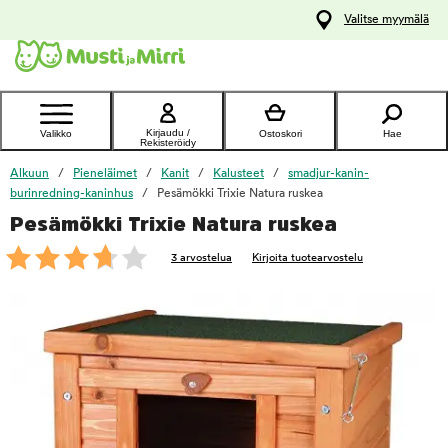
y
Valitse myymälä
ltöön
Ota yhteyttä
asiakaspalveluun
Kirjaudu /
Valikko
Ostoskori
Hae
Rekisteröidy
Alkuun
Pieneläimet
Kanit
Kalusteet
smadjur-kanin-
burinredning-kaninhus
Pesämökki Trixie Natura ruskea
Pesämökki Trixie Natura ruskea
foo
3 arvostelua
Kirjoita tuotearvostelu