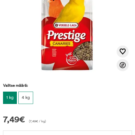
Valitse määrä:
1 kg
4 kg
7,49
€
(
7,49
€
/ kg)