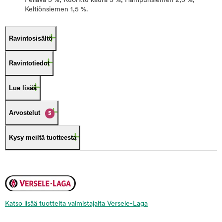
Pellava 5 %, Kuorittu kaura 3 %, Hampunsiemen 2,5 %,
Keltiönsiemen 1,5 %.
Ravintosisältö
Ravintotiedot
Lue lisää
Arvostelut
5
Kysy meiltä tuotteesta
Katso lisää tuotteita valmistajalta Versele-Laga