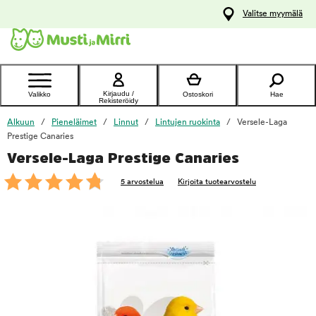
y
Valitse myymälä
ltöön
Ota yhteyttä
asiakaspalveluun
Kirjaudu /
Valikko
Ostoskori
Hae
Rekisteröidy
Alkuun
Pieneläimet
Linnut
Lintujen ruokinta
Versele-Laga
Prestige Canaries
Versele-Laga Prestige Canaries
foo
5 arvostelua
Kirjoita tuotearvostelu