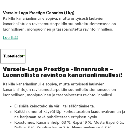
Versele-Laga Prestige Canaries
(1 kg)
Kaikille kanarianlinnuille sopiva, mutta erityisesti laulavien
kanarianlintujen ravitsemustarpeisiin suunniteltu siemenseos on
luonnollinen, monipuolinen ja tasapainotettu ravinto linnullesi.
Lue lisää
Tuotetiedot
Versele-Laga Prestige -linnunruoka –
Luonnollista ravintoa kanarianlinnullesi!
Kaikille kanarianlinnuille sopiva, mutta erityisesti laulavien
kanarianlintujen ravitsemustarpeisiin suunniteltu siemenseos on
luonnollinen, monipuolinen ja tasapainotettu ravinto linnullesi.
Ei sisällä keinotekoisia väri- tai säilöntäaineita.
Kaikki siemenet käyvät läpi korkeatasoisen laadunvalvonnan ja
ne harjataan sekä puhdistetaan erityisen hyvin.
Koostumus: Kanarianhelpi 63 %, Rapsi 19 %, Musta Rapsi 6 %,