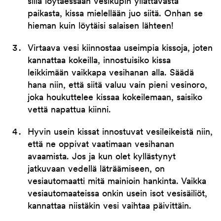
sillä löytäessään vesikupin yllättävästä
paikasta, kissa mielellään juo siitä. Onhan se
hieman kuin löytäisi salaisen lähteen!
Virtaava vesi kiinnostaa useimpia kissoja, joten
kannattaa kokeilla, innostuisiko kissa
leikkimään vaikkapa vesihanan alla. Säädä
hana niin, että siitä valuu vain pieni vesinoro,
joka houkuttelee kissaa kokeilemaan, saisiko
vettä napattua kiinni.
Hyvin usein kissat innostuvat vesileikeistä niin,
että ne oppivat vaatimaan vesihanan
avaamista. Jos ja kun olet kyllästynyt
jatkuvaan vedellä läträämiseen, on
vesiautomaatti mitä mainioin hankinta. Vaikka
vesiautomaateissa onkin usein isot vesisäiliöt,
kannattaa niistäkin vesi vaihtaa päivittäin.