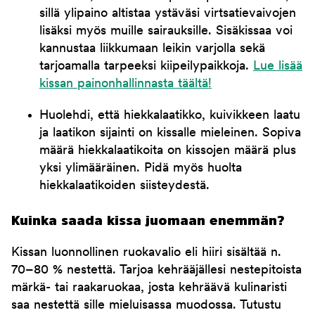
sillä ylipaino altistaa ystäväsi virtsatievaivojen
lisäksi myös muille sairauksille. Sisäkissaa voi
kannustaa liikkumaan leikin varjolla sekä
tarjoamalla tarpeeksi kiipeilypaikkoja.
Lue lisää
kissan painonhallinnasta täältä!
Huolehdi, että hiekkalaatikko, kuivikkeen laatu
ja laatikon sijainti on kissalle mieleinen. Sopiva
määrä hiekkalaatikoita on kissojen määrä plus
yksi ylimääräinen. Pidä myös huolta
hiekkalaatikoiden siisteydestä.
Kuinka saada kissa juomaan enemmän?
Kissan luonnollinen ruokavalio eli hiiri sisältää n.
70–80 % nestettä. Tarjoa kehrääjällesi nestepitoista
märkä- tai raakaruokaa, josta kehräävä kulinaristi
saa nestettä sille mieluisassa muodossa. Tutustu