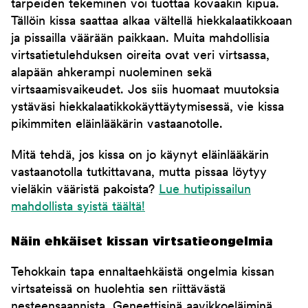
tarpeiden tekeminen voi tuottaa kovaakin kipua.
Tällöin kissa saattaa alkaa vältellä hiekkalaatikkoaan
ja pissailla väärään paikkaan. Muita mahdollisia
virtsatietulehduksen oireita ovat veri virtsassa,
alapään ahkerampi nuoleminen sekä
virtsaamisvaikeudet. Jos siis huomaat muutoksia
ystäväsi hiekkalaatikkokäyttäytymisessä, vie kissa
pikimmiten eläinlääkärin vastaanotolle.
Mitä tehdä, jos kissa on jo käynyt eläinlääkärin
vastaanotolla tutkittavana, mutta pissaa löytyy
vieläkin vääristä pakoista?
Lue hutipissailun
mahdollista syistä täältä!
Näin ehkäiset kissan virtsatieongelmia
Tehokkain tapa ennaltaehkäistä ongelmia kissan
virtsateissä on huolehtia sen riittävästä
nesteensaannista. Geneettisinä aavikkoeläiminä