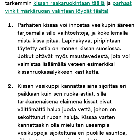
tarkemmin
kissan raakaruokintaan täällä
ja
parhaat
vinkit märkäruoan valintaan löydät täältä!
Parhaiten kissaa voi innostaa vesikupin ääreen
tarjoamalla sille vaihtoehtoja, ja kokeilemalla
mistä kissa pitää. Läpinäkyvä, piripintaan
täytetty astia on monen kissan suosiossa.
Jotkut pitävät myös maustevedestä, jota voi
valmistaa lisäämällä veteen esimerkiksi
kissanruokasäilykkeen kastiketta.
Kissan vesikuppi kannattaa aina sijoittaa eri
paikkaan kuin sen ruoka-astiat, sillä
tarkkanenäisenä eläimenä kissat eivät
välttämättä halua juoda vettä, johon on
sekoittunut ruoan hajuja. Kissaa varten
kannattaakin olla mieluiten useampia
vesikuppeja sijoiteltuna eri puolille asuntoa,