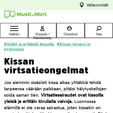
y
Valitse myymälä
ltöön
Ota yhteyttä
asiakaspalveluun
Valikko
Kirjaudu /
Ostoskori
Hae
Rekisteröidy
#Vinkit ja artikkelit kissoille
#Kissan terveys ja
hyvinvointi
Kissan
virtsatieongelmat
Jos aiemmin sisäsiisti kissa alkaa yhtäkkiä tehdä
tarpeensa väärään paikkaan, pitäisi hälytyskellojen
soida saman tien.
Virtsatiesairaudet ovat kissoilla
yleisiä ja erittäin kivuliaita vaivoja.
Luonnossa
eläimillä ei ole varaa sairastua, joten kissakin on