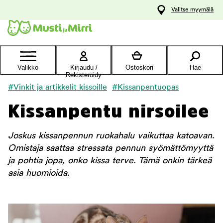
y
Valitse myymälä
ltöön
Ota yhteyttä
asiakaspalveluun
Valikko
Kirjaudu /
Ostoskori
Hae
Rekisteröidy
#Vinkit ja artikkelit kissoille
#Kissanpentuopas
Kissanpentu nirsoilee
Joskus kissanpennun ruokahalu vaikuttaa katoavan.
Omistaja saattaa stressata pennun syömättömyyttä
ja pohtia jopa, onko kissa terve. Tämä onkin tärkeä
asia huomioida.