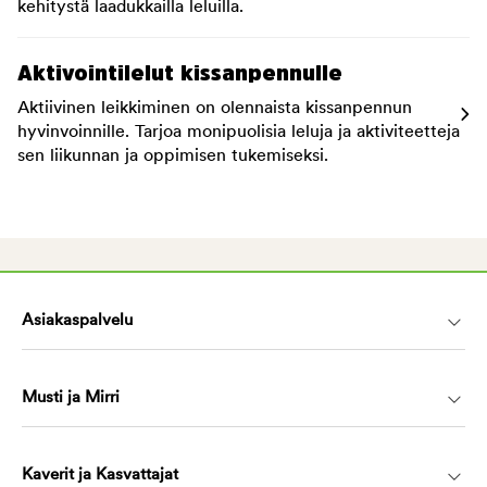
kehitystä laadukkailla leluilla.
Aktivointilelut kissanpennulle
Aktiivinen leikkiminen on olennaista kissanpennun
hyvinvoinnille. Tarjoa monipuolisia leluja ja aktiviteetteja
sen liikunnan ja oppimisen tukemiseksi.
Asiakaspalvelu
Musti ja Mirri
Kaverit ja Kasvattajat