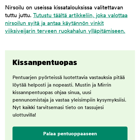
Nirsoilu on useissa kissatalouksissa valitettavan
tuttu juttu.
Tutustu täältä artikkeliin, joka valottaa
nirsoilun syitä ja antaa käytännön vinkit
viiksiveijarin terveen ruokahalun ylläpitämiseen.
Kissanpentuopas
Pentuarjen pyörteissä luotettavia vastauksia pitää
löytää helposti ja nopeasti. Mustin ja Mirrin
kissannpentuopas ohjaa sinua, uusi
pennunomistaja ja vastaa yleisimpiin kysymyksiisi.
Nyt kaikki tarvitsemasi tieto on tassujesi
ulottuvilla!
Palaa pentuoppaaseen