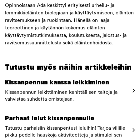
Opinnoissaan Ada keskittyi erityisesti urheilu- ja
lemmikkieläinten biologiaan ja käyttäytymiseen, eläinten
ravitsemukseen ja ruokintaan. Hänellä on laaja
teoreettinen ja käytännön kokemus eläinten
käyttäytymistutkimuksesta, koulutuksesta, jalostus- ja
ravitsemussuunnittelusta sekä eläintenhoidosta.
Tutustu myös näihin artikkeleihin
Kissanpennun kanssa leikkiminen
Kissanpennun leikittäminen kehittää sen taitoja ja
vahvistaa suhdetta omistajaan.
Parhaat lelut kissanpennulle
Tutustu parhaisiin kissanpentusi leluihin! Tarjoa villille
pikku pedolle hauskoja aktiviteetteja ja stimuloi sen