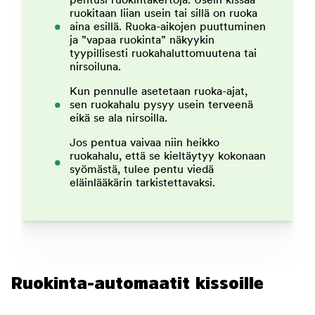
pentusi ruokintakertoja. Usein kissaa
ruokitaan liian usein tai sillä on ruoka
aina esillä. Ruoka-aikojen puuttuminen
ja ”vapaa ruokinta” näkyykin
tyypillisesti ruokahaluttomuutena tai
nirsoiluna.
Kun pennulle asetetaan ruoka-ajat,
sen ruokahalu pysyy usein terveenä
eikä se ala nirsoilla.
Jos pentua vaivaa niin heikko
ruokahalu, että se kieltäytyy kokonaan
syömästä, tulee pentu viedä
eläinlääkärin tarkistettavaksi.
Ruokinta-automaatit kissoille