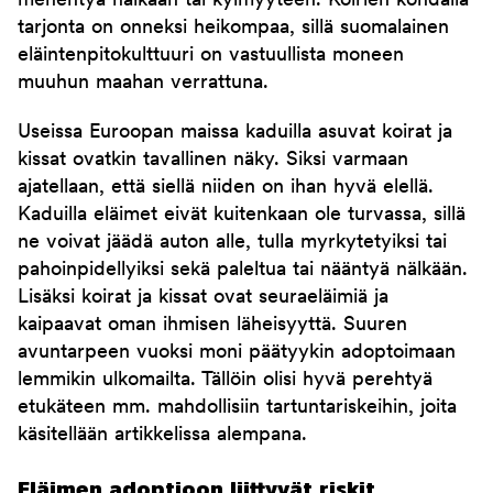
menehtyä nälkään tai kylmyyteen. Koirien kohdalla
tarjonta on onneksi heikompaa, sillä suomalainen
eläintenpitokulttuuri on vastuullista moneen
muuhun maahan verrattuna.
Useissa Euroopan maissa kaduilla asuvat koirat ja
kissat ovatkin tavallinen näky. Siksi varmaan
ajatellaan, että siellä niiden on ihan hyvä elellä.
Kaduilla eläimet eivät kuitenkaan ole turvassa, sillä
ne voivat jäädä auton alle, tulla myrkytetyiksi tai
pahoinpidellyiksi sekä paleltua tai nääntyä nälkään.
Lisäksi koirat ja kissat ovat seuraeläimiä ja
kaipaavat oman ihmisen läheisyyttä. Suuren
avuntarpeen vuoksi moni päätyykin adoptoimaan
lemmikin ulkomailta. Tällöin olisi hyvä perehtyä
etukäteen mm. mahdollisiin tartuntariskeihin, joita
käsitellään artikkelissa alempana.
Eläimen adoptioon liittyvät riskit