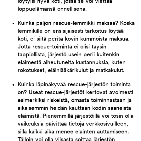
löytyisi hyvä koti, jossa se voi viettää
loppuelämänsä onnellisena.
Kuinka paljon rescue-lemmikki maksaa? Koska
lemmikille on ensisijaisesti tarkoitus löytää
koti, ei siitä peritä kovin kummoista maksua.
Jotta rescue-toiminta ei olisi täysin
tappiollista, järjestö usein perii kuitenkin
eläimestä aiheutuneita kustannuksia, kuten
rokotukset, eläinlääkärikulut ja matkakulut.
Kuinka läpinäkyvää rescue-järjestön toiminta
on? Useat rescue-järjestöt kertovat avoimesti
esimerkiksi riskeistä, omasta toiminnastaan ja
aikaisemmin heidän kauttaan kodin saaneista
eläimistä. Pienemmillä järjestöillä voi tosin olla
vaikeuksia päivittää tietoja verkkosivuilleen,
sillä kaikki aika menee eläinten auttamiseen.
Tällöin voi olla viisasta soittaa järjestön