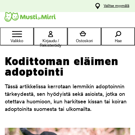
y
Valitse myymälä
ltöön
Ota yhteyttä
asiakaspalveluun
Valikko
Kirjaudu /
Ostoskori
Hae
Rekisteröidy
Kodittoman eläimen
adoptointi
Tässä artikkelissa kerrotaan lemmikin adoptoinnin
tärkeydestä, sen hyödyistä sekä asioista, jotka on
otettava huomioon, kun harkitsee kissan tai koiran
adoptoinita suomesta tai ulkomailta.