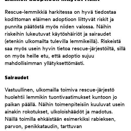
Rescue-lemmikkiä harkitessa on hyvä tiedostaa
kodittoman eläimen adoptioon liittyvät riskit ja
punnita päätöstä myös niiden valossa. Näihin
riskeihin lukeutuvat käytöshäiriöt ja sairaudet
(etenkin ulkomailta tulevilla lemmikeillä). Riskeistä
saa myös usein hyvin tietoa rescue-järjestöiltä, sillä
on myös heille etu, että adoptio sujuu
mahdollisimman yllätyksettömästi.
Sairaudet
Vastuullinen, ulkomailla toimiva rescue-järjestö
huolehtii lemmikin tuontivaatimukset kuntoon jo
paikan päällä. Näihin toimenpiteisiin kuuluvat usein
ainakin rokotukset, ulkoloishäädöt ja madotus.
Näillä toimilla ehkäistään esimerkiksi rabieksen,
parvon, penikkataudin, tarttuvan