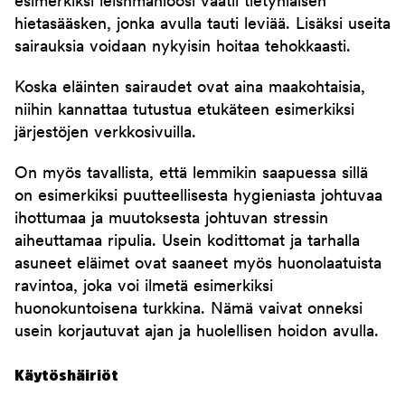
esimerkiksi leishmanioosi vaatii tietynlaisen
hietasääsken, jonka avulla tauti leviää. Lisäksi useita
sairauksia voidaan nykyisin hoitaa tehokkaasti.
Koska eläinten sairaudet ovat aina maakohtaisia,
niihin kannattaa tutustua etukäteen esimerkiksi
järjestöjen verkkosivuilla.
On myös tavallista, että lemmikin saapuessa sillä
on esimerkiksi puutteellisesta hygieniasta johtuvaa
ihottumaa ja muutoksesta johtuvan stressin
aiheuttamaa ripulia. Usein kodittomat ja tarhalla
asuneet eläimet ovat saaneet myös huonolaatuista
ravintoa, joka voi ilmetä esimerkiksi
huonokuntoisena turkkina. Nämä vaivat onneksi
usein korjautuvat ajan ja huolellisen hoidon avulla.
Käytöshäiriöt