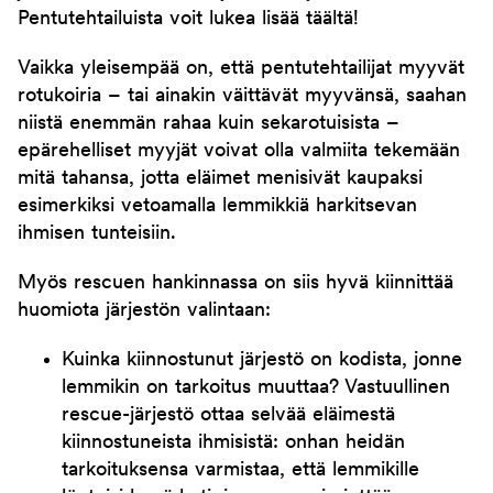
Pentutehtailuista voit lukea lisää täältä!
Vaikka yleisempää on, että pentutehtailijat myyvät
rotukoiria – tai ainakin väittävät myyvänsä, saahan
niistä enemmän rahaa kuin sekarotuisista –
epärehelliset myyjät voivat olla valmiita tekemään
mitä tahansa, jotta eläimet menisivät kaupaksi
esimerkiksi vetoamalla lemmikkiä harkitsevan
ihmisen tunteisiin.
Myös rescuen hankinnassa on siis hyvä kiinnittää
huomiota järjestön valintaan:
Kuinka kiinnostunut järjestö on kodista, jonne
lemmikin on tarkoitus muuttaa? Vastuullinen
rescue-järjestö ottaa selvää eläimestä
kiinnostuneista ihmisistä: onhan heidän
tarkoituksensa varmistaa, että lemmikille