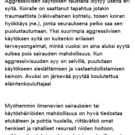
Aggressiivisen käytöksen taustalta löytyy useita eri
syitä. Koiralle on saattanut tapahtua jotakin
traumaattista (väkivaltainen kohtelu, toisen koiran
hyökkäys jne.), jonka seurauksena pelko saa sen
puolustautumaan. Yksi suurimpia aggressiivisen
käytöksen syitä on kuitenkin erilaiset
terveysongelmat, minkä vuoksi on aina aluksi syytä
sulkea pois sairauden mahdollisuus. Kun
aggressiivisuuden syy on selvillä, puututaan
käytökseen siedättämisen ja vastaehdollistamisen
keinoin. Avuksi on järkevää pyytää koulutettua
eläintenkouluttajaa!
Myöhemmin ilmenevien sairauksien tai
käytöshäiriöiden mahdollisuus on hyvä tiedostaa
etukäteen ja pohtia huolella, riittävätkö omat
henkiset ja rahalliset resurssit niiden hoitoon,