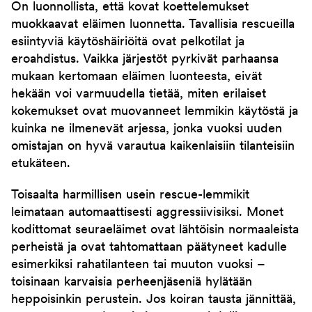
On luonnollista, että kovat koettelemukset
muokkaavat eläimen luonnetta. Tavallisia rescueilla
esiintyviä käytöshäiriöitä ovat pelkotilat ja
eroahdistus. Vaikka järjestöt pyrkivät parhaansa
mukaan kertomaan eläimen luonteesta, eivät
hekään voi varmuudella tietää, miten erilaiset
kokemukset ovat muovanneet lemmikin käytöstä ja
kuinka ne ilmenevät arjessa, jonka vuoksi uuden
omistajan on hyvä varautua kaikenlaisiin tilanteisiin
etukäteen.
Toisaalta harmillisen usein rescue-lemmikit
leimataan automaattisesti aggressiivisiksi. Monet
kodittomat seuraeläimet ovat lähtöisin normaaleista
perheistä ja ovat tahtomattaan päätyneet kadulle
esimerkiksi rahatilanteen tai muuton vuoksi –
toisinaan karvaisia perheenjäseniä hylätään
heppoisinkin perustein. Jos koiran tausta jännittää,