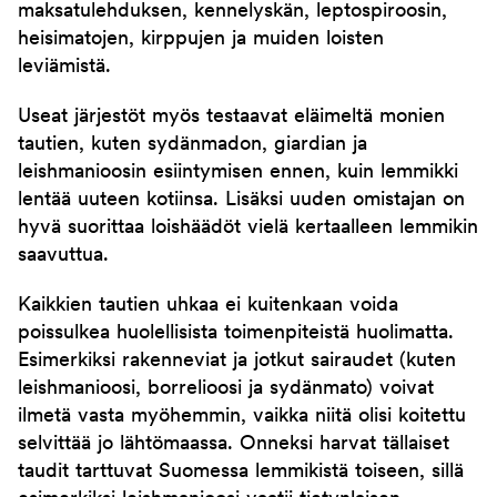
maksatulehduksen, kennelyskän, leptospiroosin,
heisimatojen, kirppujen ja muiden loisten
leviämistä.
Useat järjestöt myös testaavat eläimeltä monien
tautien, kuten sydänmadon, giardian ja
leishmanioosin esiintymisen ennen, kuin lemmikki
lentää uuteen kotiinsa. Lisäksi uuden omistajan on
hyvä suorittaa loishäädöt vielä kertaalleen lemmikin
saavuttua.
Kaikkien tautien uhkaa ei kuitenkaan voida
poissulkea huolellisista toimenpiteistä huolimatta.
Esimerkiksi rakenneviat ja jotkut sairaudet (kuten
leishmanioosi, borrelioosi ja sydänmato) voivat
ilmetä vasta myöhemmin, vaikka niitä olisi koitettu
selvittää jo lähtömaassa. Onneksi harvat tällaiset
taudit tarttuvat Suomessa lemmikistä toiseen, sillä