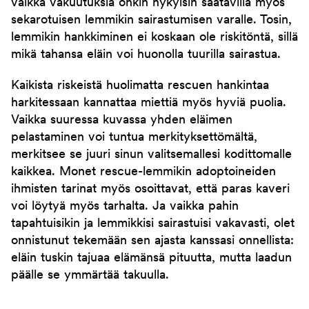
vaikka vakuutuksia onkin nykyisin saatavilla myös
sekarotuisen lemmikin sairastumisen varalle. Tosin,
lemmikin hankkiminen ei koskaan ole riskitöntä, sillä
mikä tahansa eläin voi huonolla tuurilla sairastua.
Kaikista riskeistä huolimatta rescuen hankintaa
harkitessaan kannattaa miettiä myös hyviä puolia.
Vaikka suuressa kuvassa yhden eläimen
pelastaminen voi tuntua merkityksettömältä,
merkitsee se juuri sinun valitsemallesi kodittomalle
kaikkea. Monet rescue-lemmikin adoptoineiden
ihmisten tarinat myös osoittavat, että paras kaveri
voi löytyä myös tarhalta. Ja vaikka pahin
tapahtuisikin ja lemmikkisi sairastuisi vakavasti, olet
onnistunut tekemään sen ajasta kanssasi onnellista:
eläin tuskin tajuaa elämänsä pituutta, mutta laadun
päälle se ymmärtää takuulla.