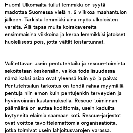
Huom! Ulkomailta tullut lemmikki on syytä
madottaa Suomessa vielä n. 2 viikkoa maahantulon
jälkeen. Tarkista lemmikki aina myös ulkoloisten
varalta. Älä tapaa muita koirakavereita
ensimmäisinä viikkoina ja kerää lemmikkisi jätökset
huolellisesti pois, jotta vältät loistartunnat.
Valitettavan usein pentutehtailu ja rescue-toiminta
sekoitetaan keskenään, vaikka todellisuudessa
nämä kaksi asiaa ovat yleensä kuin yö ja päivä:
Pentutehtailun tarkoitus on tehdä rahaa myymällä
pentuja niin emon kuin pentujenkin terveyden ja
hyvinvoinnin kustannuksella. Rescue-toiminnan
päämäärä on auttaa kodittomia, usein kaduilta
löytyneitä eläimiä saamaan koti. Rescue-järjestöt
ovat voittoa tavoittelemattomia organisaatioita,
jotka toimivat usein lahjoitusvarojen varassa.