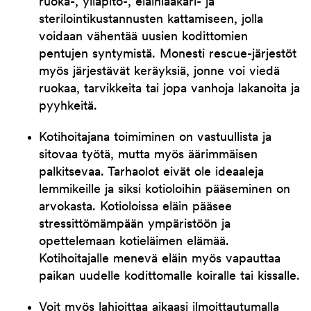
ruoka-, ylläpito-, eläinlääkäri- ja
sterilointikustannusten kattamiseen, jolla
voidaan vähentää uusien kodittomien
pentujen syntymistä. Monesti rescue-järjestöt
myös järjestävät keräyksiä, jonne voi viedä
ruokaa, tarvikkeita tai jopa vanhoja lakanoita ja
pyyhkeitä.
Kotihoitajana toimiminen on vastuullista ja
sitovaa työtä, mutta myös äärimmäisen
palkitsevaa. Tarhaolot eivät ole ideaaleja
lemmikeille ja siksi kotioloihin pääseminen on
arvokasta. Kotioloissa eläin pääsee
stressittömämpään ympäristöön ja
opettelemaan kotieläimen elämää.
Kotihoitajalle menevä eläin myös vapauttaa
paikan uudelle kodittomalle koiralle tai kissalle.
Voit myös lahjoittaa aikaasi ilmoittautumalla