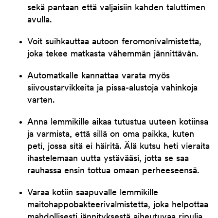
sekä pantaan että valjaisiin kahden taluttimen
avulla.
Voit suihkauttaa autoon feromonivalmistetta,
joka tekee matkasta vähemmän jännittävän.
Automatkalle kannattaa varata myös
siivoustarvikkeita ja pissa-alustoja vahinkoja
varten.
Anna lemmikille aikaa tutustua uuteen kotiinsa
ja varmista, että sillä on oma paikka, kuten
peti, jossa sitä ei häiritä. Älä kutsu heti vieraita
ihastelemaan uutta ystävääsi, jotta se saa
rauhassa ensin tottua omaan perheeseensä.
Varaa kotiin saapuvalle lemmikille
maitohappobakteerivalmistetta, joka helpottaa
mahdollisesti jännityksestä aiheutuvaa ripulia.