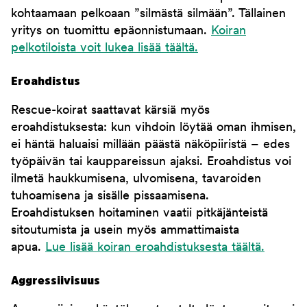
kohtaamaan pelkoaan ”silmästä silmään”. Tällainen
yritys on tuomittu epäonnistumaan.
Koiran
pelkotiloista voit lukea lisää täältä.
Eroahdistus
Rescue-koirat saattavat kärsiä myös
eroahdistuksesta: kun vihdoin löytää oman ihmisen,
ei häntä haluaisi millään päästä näköpiiristä – edes
työpäivän tai kauppareissun ajaksi. Eroahdistus voi
ilmetä haukkumisena, ulvomisena, tavaroiden
tuhoamisena ja sisälle pissaamisena.
Eroahdistuksen hoitaminen vaatii pitkäjänteistä
sitoutumista ja usein myös ammattimaista
apua.
Lue lisää koiran eroahdistuksesta täältä.
Aggressiivisuus