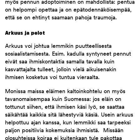
myös pennun adoptoiminen on mahdollista: pentua
on helpompi opettaa ja on epätodennäköisempää,
että se on ehtinyt saamaan pahoja traumoja.
Arkuus ja pelot
Arkuus voi johtua lemmikin puutteellisesta
sosiaalistamisesta. Esim. kadulla syntyneet pennut
eivät saa ihmiskontaktia samalla tavalla kuin
kasvattajalta tulleet, jolloin vielä aikuisenakin
ihmisen kosketus voi tuntua vieraalta.
Monissa maissa eläimen kaltoinkohtelu on myös
tavanomaisempaa kuin Suomessa: jos eläin on
tottunut siihen, että ihmisen käsi lyö, se saattaa
säikähtää kaikkia sitä lähestyviä käsiä. Usein arkuus
helpottuu ajan kanssa, kun lemmikki saa tarpeeksi
paljon positiivia kokemuksia ihmisistä. Missään
olosuhteissa koiraa ei kuitenkaan tule pakottaa