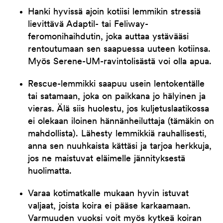
Hanki hyvissä ajoin kotiisi lemmikin stressiä
lievittävä Adaptil- tai Feliway-
feromonihaihdutin, joka auttaa ystävääsi
rentoutumaan sen saapuessa uuteen kotiinsa.
Myös Serene-UM-ravintolisästä voi olla apua.
Rescue-lemmikki saapuu usein lentokentälle
tai satamaan, joka on paikkana jo hälyinen ja
vieras. Älä siis huolestu, jos kuljetuslaatikossa
ei olekaan iloinen hännänheiluttaja (tämäkin on
mahdollista). Lähesty lemmikkiä rauhallisesti,
anna sen nuuhkaista kättäsi ja tarjoa herkkuja,
jos ne maistuvat eläimelle jännityksestä
huolimatta.
Varaa kotimatkalle mukaan hyvin istuvat
valjaat, joista koira ei pääse karkaamaan.
Varmuuden vuoksi voit myös kytkeä koiran