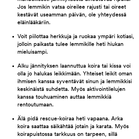
Jos lemmikin vatsa oireilee rajusti tai oireet
kestävät useamman päivän, ole yhteydessä
eläinlääkäriin.
Voit piilottaa herkkuja ja ruokaa ympäri kotiasi,
jolloin paikasta tulee lemmikille heti hiukan
mieluisampi.
Alku jännityksen laannuttua koira tai kissa voi
olla jo halukas leikkimään. Yhteiset leikit oman
ihmisen kanssa syventävät sinun ja lemmikkisi
keskinäistä suhdetta. Myös aktivointilelujen
kanssa touhuaminen auttaa lemmikkiä
rentoutumaan.
Älä pidä rescue-koiraa heti vapaana. Arka
koira saattaa säikähtää jotain ja karata. Myös
koirapuistossa tarkkuus on tarpeen, sillä