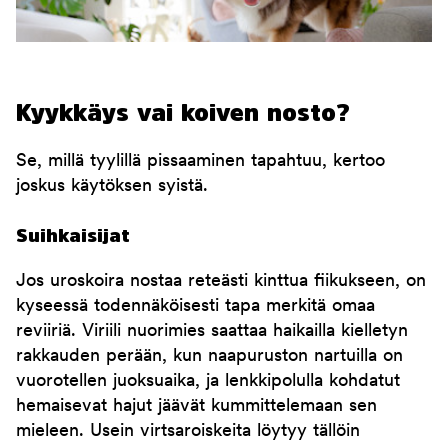
Kyykkäys vai koiven nosto?
Se, millä tyylillä pissaaminen tapahtuu, kertoo
joskus käytöksen syistä.
Suihkaisijat
Jos uroskoira nostaa reteästi kinttua fiikukseen, on
kyseessä todennäköisesti tapa merkitä omaa
reviiriä. Viriili nuorimies saattaa haikailla kielletyn
rakkauden perään, kun naapuruston nartuilla on
vuorotellen juoksuaika, ja lenkkipolulla kohdatut
hemaisevat hajut jäävät kummittelemaan sen
mieleen. Usein virtsaroiskeita löytyy tällöin