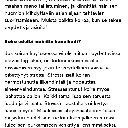
maahan meno tai istuminen, ja kiinnittää näin sen
huomion kiihdyttävän asian sijaan tehtävien
suorittamiseen. Muista palkita koiraa, kun se tekee
pyydettyjä asioita!
Koko edellä mainittu kavalkadi?
Jos koiran käytöksessä ei ole mitään löydettävissä
olevaa logiikkaa, on todennäköisin sisälle
pissaamisen syy jokin terveydellinen vaiva tai
pitkittynyt stressi. Stressi lisää koiran
hermostunutta liikehdintää ja nopeuttaa
aineenvaihduntaa. Stressaantunut koira myös
läähättää paljon. Kaikki tämä lisää sen tarvetta
juoda ja virtsata. Stressin taustalta voi löytyä
lukuisia syitä! Mikäli sisäsiisteyshaasteiden takaa
paljastuu huolellisen kartoituksen jälkeen stressi,
tulee sen purkamiseen keskittyä ensimmäiseksi.