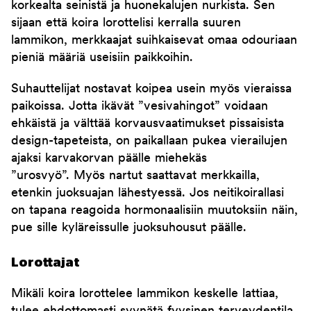
korkealta seinistä ja huonekalujen nurkista. Sen
sijaan että koira lorottelisi kerralla suuren
lammikon, merkkaajat suihkaisevat omaa odouriaan
pieniä määriä useisiin paikkoihin.
Suhauttelijat nostavat koipea usein myös vieraissa
paikoissa. Jotta ikävät ”vesivahingot” voidaan
ehkäistä ja välttää korvausvaatimukset pissaisista
design-tapeteista, on paikallaan pukea vierailujen
ajaksi karvakorvan päälle miehekäs
”urosvyö”. Myös nartut saattavat merkkailla,
etenkin juoksuajan lähestyessä. Jos neitikoirallasi
on tapana reagoida hormonaalisiin muutoksiin näin,
pue sille kyläreissulle juoksuhousut päälle.
Lorottajat
Mikäli koira lorottelee lammikon keskelle lattiaa,