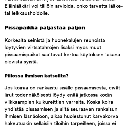
Eläinlääkäri voi tällöin arvioida, onko tarvetta lääke-
tai leikkaushoidolle.
Pissapaikka paljastaa paljon
Korkealta seinistä ja huonekalujen reunoista
löytyvien virtsatahrojen lisäksi myös muut
pissaamispaikat saattavat kertoa käytöksen takana
olevista syistä.
Piilossa ihmisen katseilta?
Jos koiraa on rankaistu sisälle pissaamisesta, eivät
lirut todennäköisesti löydy enää jatkossa kodin
vilkkaampien kulkureittien varrelta. Koska koira
yhdistää pissaamisen ja siitä seuraavan rankaisun
ihmisen läsnäoloon, alkaa huolestunut karvakorva
hakeutuakin sellaisiin tiloihin tarpeilleen, joissa ei