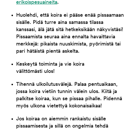
erikoispesuaineita
.
Huolehdi, että koira ei pääse enää pissaamaan
sisälle. Pidä turre aina samassa tilassa
kanssasi, älä jätä sitä hetkeksikään näkyvistäsi!
Pissaamista seuraa aina ennalta havaittavia
merkkejä: pikaista nuuskimista, pyörimistä tai
pari hätäistä pientä askelta.
Keskeytä toiminta ja vie koira
välittömästi ulos!
Tihennä ulkoilutusvälejä. Palaa pentuaikaan,
jossa koira vietiin tunnin välein ulos. Kiitä ja
palkitse koiraa, kun se pissaa pihalle. Pidennä
myös ulkona vietettyä kokonaisaikaa!
Jos koiraa on aiemmin rankaistu sisälle
pissaamisesta ja sillä on ongelmia tehdä