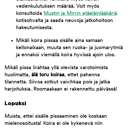
vedenkulutuksen määrää. Voit myös
konsultoida
Mustin ja Mirrin etäeläinlääkäriä
kotisohvalta ja saada neuvoja jatkohoitoon
hakeutumisesta.
Mikäli koira pissaa sisälle aina samaan
kellonaikaan, muuta sen ruoka- ja juomarytmiä
ja ennakoi viemällä koira hyvissä ajoin ulos.
Mikäli pissa lirahtaa yllä olevista varotoimista
huolimatta,
älä toru koiraa
, ettet pahenna
tilannetta. Siivoa sotkut vaivihkaa pois ja jatka
harjoituksia. Roomaakaan ei rakennettu päivässä!
Lopuksi
Muista, ettei sisälle pissaaminen ole koskaan
mielenosoitusta! Koira ei ole kykenevä niin