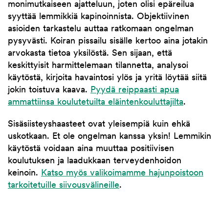
monimutkaiseen ajatteluun, joten olisi epäreilua
syyttää lemmikkiä kapinoinnista. Objektiivinen
asioiden tarkastelu auttaa ratkomaan ongelman
pysyvästi. Koiran pissailu sisälle kertoo aina jotakin
arvokasta tietoa yksilöstä. Sen sijaan, että
keskittyisit harmittelemaan tilannetta, analysoi
käytöstä, kirjoita havaintosi ylös ja yritä löytää siitä
jokin toistuva kaava.
Pyydä reippaasti apua
ammattiinsa koulutetuilta eläintenkouluttajilta
.
Sisäsiisteyshaasteet ovat yleisempiä kuin ehkä
uskotkaan. Et ole ongelman kanssa yksin! Lemmikin
käytöstä voidaan aina muuttaa positiivisen
koulutuksen ja laadukkaan terveydenhoidon
keinoin.
Katso myös valikoimamme hajunpoistoon
tarkoitetuille siivousvälineille
.