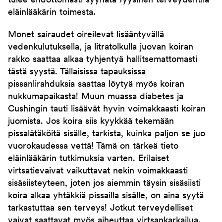
tulee ehdottomasti syynätä fyysinen terveydentila
eläinlääkärin toimesta.
Monet sairaudet oireilevat lisääntyvällä
vedenkulutuksella, ja litratolkulla juovan koiran
rakko saattaa alkaa tyhjentyä hallitsemattomasti
tästä syystä. Tällaisissa tapauksissa
pissanlirahduksia saattaa löytyä myös koiran
nukkumapaikasta! Muun muassa diabetes ja
Cushingin tauti lisäävät hyvin voimakkaasti koiran
juomista. Jos koira siis kyykkää tekemään
pissalätäköitä sisälle, tarkista, kuinka paljon se juo
vuorokaudessa vettä! Tämä on tärkeä tieto
eläinlääkärin tutkimuksia varten. Erilaiset
virtsatievaivat vaikuttavat nekin voimakkaasti
sisäsiisteyteen, joten jos aiemmin täysin sisäsiisti
koira alkaa yhtäkkiä pissailla sisälle, on aina syytä
tarkastuttaa sen terveys! Jotkut terveydelliset
vaivat saattavat myös aiheuttaa virtsankarkailua.