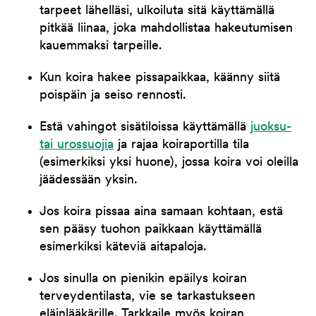
tarpeet lähelläsi, ulkoiluta sitä käyttämällä
pitkää liinaa, joka mahdollistaa hakeutumisen
kauemmaksi tarpeille.
Kun koira hakee pissapaikkaa, käänny siitä
poispäin ja seiso rennosti.
Estä vahingot sisätiloissa käyttämällä
juoksu-
tai urossuojia
ja rajaa koiraportilla tila
(esimerkiksi yksi huone), jossa koira voi oleilla
jäädessään yksin.
Jos koira pissaa aina samaan kohtaan, estä
sen pääsy tuohon paikkaan käyttämällä
esimerkiksi käteviä aitapaloja.
Jos sinulla on pienikin epäilys koiran
terveydentilasta, vie se tarkastukseen
eläinlääkärille. Tarkkaile myös koiran