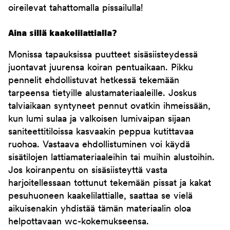
oireilevat tahattomalla pissailulla!
Aina sillä kaakelilattialla?
Monissa tapauksissa puutteet sisäsiisteydessä
juontavat juurensa koiran pentuaikaan. Pikku
pennelit ehdollistuvat hetkessä tekemään
tarpeensa tietyille alustamateriaaleille. Joskus
talviaikaan syntyneet pennut ovatkin ihmeissään,
kun lumi sulaa ja valkoisen lumivaipan sijaan
saniteettitiloissa kasvaakin peppua kutittavaa
ruohoa. Vastaava ehdollistuminen voi käydä
sisätilojen lattiamateriaaleihin tai muihin alustoihin.
Jos koiranpentu on sisäsiisteyttä vasta
harjoitellessaan tottunut tekemään pissat ja kakat
pesuhuoneen kaakelilattialle, saattaa se vielä
aikuisenakin yhdistää tämän materiaalin oloa
helpottavaan wc-kokemukseensa.