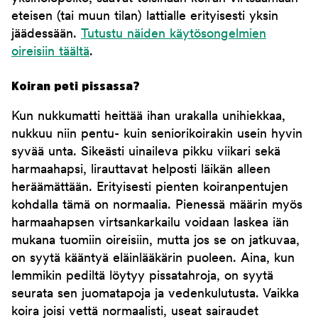
eteisen (tai muun tilan) lattialle erityisesti yksin
jäädessään.
Tutustu näiden käytösongelmien
oireisiin täältä
.
Koiran peti pissassa?
Kun nukkumatti heittää ihan urakalla unihiekkaa,
nukkuu niin pentu- kuin seniorikoirakin usein hyvin
syvää unta. Sikeästi uinaileva pikku viikari sekä
harmaahapsi, lirauttavat helposti läikän alleen
heräämättään. Erityisesti pienten koiranpentujen
kohdalla tämä on normaalia. Pienessä määrin myös
harmaahapsen virtsankarkailu voidaan laskea iän
mukana tuomiin oireisiin, mutta jos se on jatkuvaa,
on syytä kääntyä eläinlääkärin puoleen. Aina, kun
lemmikin pediltä löytyy pissatahroja, on syytä
seurata sen juomatapoja ja vedenkulutusta. Vaikka
koira joisi vettä normaalisti, useat sairaudet