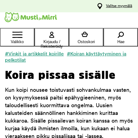
y
Valitse myymälä
ltöön
Ota yhteyttä
asiakaspalveluun
Valikko
Kirjaudu /
Ostoskori
Hae
Rekisteröidy
#Vinkit ja artikkelit koirille
#Koiran käyttäytyminen ja
pelkotilat
Koira pissaa sisälle
Kun koipi nousee toistuvasti sohvankulmaa vasten,
on kysymyksessä paitsi epähygieeninen, myös
taloudellisesti kuormittava ongelma. Uusien
kalusteiden säännöllinen hankkiminen kurittaa
kukkaroa. Sisälle pissailevan koiran kanssa on myös
kurjaa käydä ihmisten ilmoilla, kun kukaan ei halua
vieraakseen pikku pissaliisaa tai -lassea.