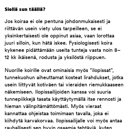
Siellä sun täällä?
Jos koiraa ei ole pentuna johdonmukaisesti ja
riittävän usein viety ulos tarpeilleen, se ei
yksinkertaisesti ole oppinut asiaa, vaan lorottaa
juuri silloin, kun hätä iskee. Fysiologisesti koira
kykenee pidättämään useita tunteja vasta noin 8–
12 kk ikäisenä, rodusta ja yksilöstä riippuen.
Nuorille koirille ovat ominaisia myös ”ilopissat”,
tunnekuohun aiheuttamat kosteat lirahdukset, jotka
usein liittyvät kotiväen tai vieraiden riemukkaaseen
näkemiseen. Ilopissailijoiden kanssa voi suuria
tunnepiikkejä tasata käyttäytymällä itse rennosti ja
hieman välinpitämättömästi. Myös vieraat
kannattaa ohjeistaa toimimaan tavalla, joka ei
kiihdytä karvakorvaa. Ilopissailijalle voi myös antaa
rauhallisesti sen hyvin osaamia tehtäviä, kuten