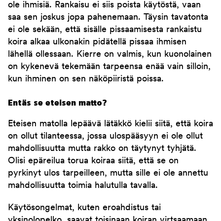
ole ihmisiä. Rankaisu ei siis poista käytöstä, vaan
saa sen joskus jopa pahenemaan. Täysin tavatonta
ei ole sekään, että sisälle pissaamisesta rankaistu
koira alkaa ulkonakin pidätellä pissaa ihmisen
lähellä ollessaan. Kierre on valmis, kun kuonolainen
on kykenevä tekemään tarpeensa enää vain silloin,
kun ihminen on sen näköpiiristä poissa.
Entäs se eteisen matto?
Eteisen matolla lepäävä lätäkkö kielii siitä, että koira
on ollut tilanteessa, jossa ulospääsyyn ei ole ollut
mahdollisuutta mutta rakko on täytynyt tyhjätä.
Olisi epäreilua torua koiraa siitä, että se on
pyrkinyt ulos tarpeilleen, mutta sille ei ole annettu
mahdollisuutta toimia halutulla tavalla.
Käytösongelmat, kuten eroahdistus tai
yksinolopelko, saavat toisinaan koiran virtsaamaan