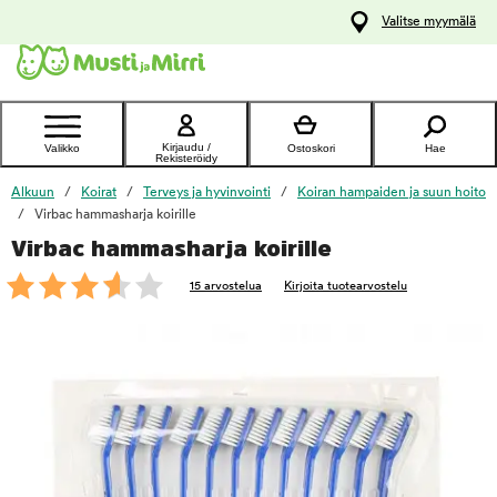
y
Valitse myymälä
ltöön
Ota yhteyttä
asiakaspalveluun
Kirjaudu /
Valikko
Ostoskori
Hae
Rekisteröidy
Alkuun
Koirat
Terveys ja hyvinvointi
Koiran hampaiden ja suun hoito
Virbac hammasharja koirille
Virbac hammasharja koirille
foo
15 arvostelua
Kirjoita tuotearvostelu