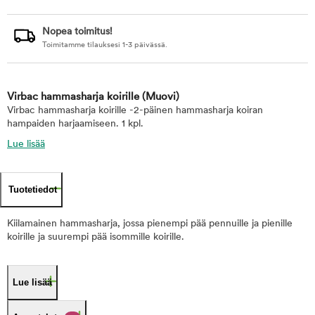
Nopea toimitus!
Toimitamme tilauksesi 1-3 päivässä.
Virbac hammasharja koirille
(Muovi)
Virbac hammasharja koirille -2-päinen hammasharja koiran
hampaiden harjaamiseen. 1 kpl.
Lue lisää
Tuotetiedot
Kiilamainen hammasharja, jossa pienempi pää pennuille ja pienille
koirille ja suurempi pää isommille koirille.
Lue lisää