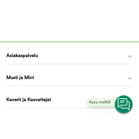
Asiakaspalvelu
Musti ja Mirri
Kaverit ja Kasvattajat
Kysy meiltä!
Koulutus ja oppiminen