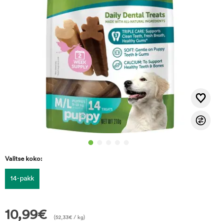
Valitse koko:
14-pakk
10,99
€
(
52,33
€
/ kg)