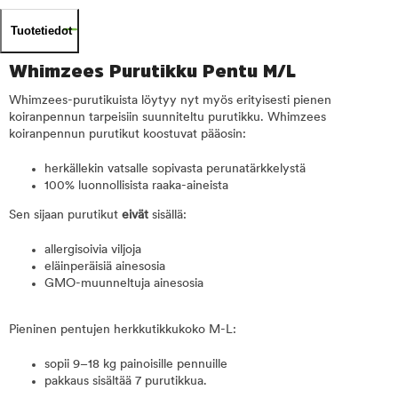
Tuotetiedot
Whimzees Purutikku Pentu M/L
Whimzees-purutikuista löytyy nyt myös erityisesti pienen
koiranpennun tarpeisiin suunniteltu purutikku. Whimzees
koiranpennun purutikut koostuvat pääosin:
herkällekin vatsalle sopivasta perunatärkkelystä
100% luonnollisista raaka-aineista
Sen sijaan purutikut
eivät
sisällä:
allergisoivia viljoja
eläinperäisiä ainesosia
GMO-muunneltuja ainesosia
Pieninen pentujen herkkutikkukoko M-L:
sopii 9–18 kg painoisille pennuille
pakkaus sisältää 7 purutikkua.