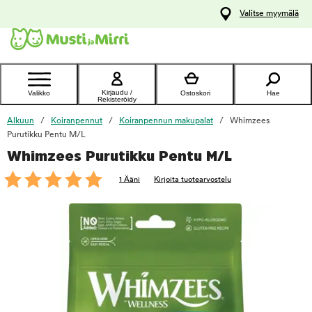
y
Valitse myymälä
ltöön
Ota yhteyttä
asiakaspalveluun
Kirjaudu /
Valikko
Ostoskori
Hae
Rekisteröidy
Alkuun
Koiranpennut
Koiranpennun makupalat
Whimzees
Purutikku Pentu M/L
Whimzees Purutikku Pentu M/L
foo
1 Ääni
Kirjoita tuotearvostelu