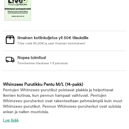
Ilmainen kotiinkuljetus yli 50€ tilauksille
Tilaa vielä
50,00
€
ja saat ilmaisen toimituksen!
Nopea toimitus!
Toimitamme tilauksesi 1-3 päivässä.
Whimzees Purutikku Pentu M/L
(14-pakk)
Pentujen Whimzees-purutikut poistavat plakkia ja helpottavat
ikenien kutinaa, kun pennun hampaat vaihtuvat. Pentujen
Whimzees-puruherkut ovat rakenteeltaan pehmeämpiä kuin muut
Whimzees-purutikut. Pennun Whimzees-puruherkut ovat suloisia
ankan ja nallen muotoisia.
Lue lisää