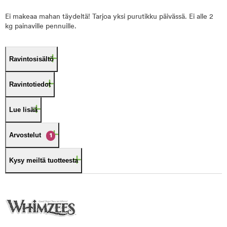
Ei makeaa mahan täydeltä! Tarjoa yksi purutikku päivässä. Ei alle 2
kg painaville pennuille.
Ravintosisältö
Ravintotiedot
Lue lisää
Arvostelut
1
Kysy meiltä tuotteesta