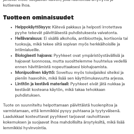
kutisevaa ihoa.
Tuotteen ominaisuudet
Helppokäyttöisyys:
Kätevä pakkaus ja helposti irrotettava
pyyhe tekevät päivittäisestä puhdistuksesta vaivatonta.
Hellävaraisuus
: Ei sisällä alkoholia, antibiootteja, kortisonia tai
tuoksuja, mikä tekee siitä sopivan myös herkkäihoisille ja
intiimialueille.
Biologisesti hajoava:
Pyyhkeet ovat ympäristöystävällisiä ja
hajoavat luonnossa, mutta suosittelemme huuhtelua vedellä
ennen hävittämistä nopeuttaaksesi biohajoamista.
Monipuolinen käyttö:
Soveltuu myös toissijaisiksi siteiksi ja
pieniin haavoihin, mikä lisää sen käyttömukavuutta arjessa.
Lintitön ja kestävä materiaali:
Pyyhkeet eivät jätä nukkaa ja
kestävät kosteana käytön, mikä takaa tehokkaan
puhdistuksen.
Tuote on suunniteltu helpottamaan päivittäistä huolenpitoa ja
varmistamaan, että lemmikkisi pysyy puhtaana ja tyytyväisenä.
Laadukkaat kosteuttavat pyyhkeet tarjoavat rauhoittavan
kokemuksen ja suojaavat ihoa mahdollisilta ärsytyksiltä, mikä lisää
lemmikkisi hyvinvointia.