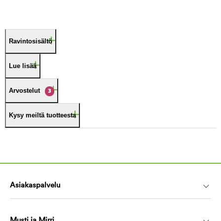
Ravintosisältö
Lue lisää
Arvostelut
3
Kysy meiltä tuotteesta
Asiakaspalvelu
Musti ja Mirri