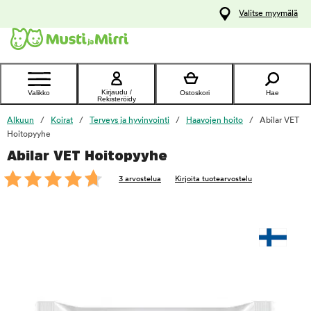
y
Valitse myymälä
ltöön
Ota yhteyttä
asiakaspalveluun
Kirjaudu /
Valikko
Ostoskori
Hae
Rekisteröidy
Alkuun
Koirat
Terveys ja hyvinvointi
Haavojen hoito
Abilar VET
Hoitopyyhe
Abilar VET Hoitopyyhe
foo
3 arvostelua
Kirjoita tuotearvostelu