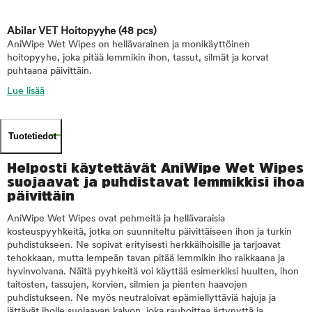
Abilar VET Hoitopyyhe
(48 pcs)
AniWipe Wet Wipes on hellävarainen ja monikäyttöinen
hoitopyyhe, joka pitää lemmikin ihon, tassut, silmät ja korvat
puhtaana päivittäin.
Lue lisää
Tuotetiedot
Helposti käytettävät AniWipe Wet Wipes
suojaavat ja puhdistavat lemmikkisi ihoa
päivittäin
AniWipe Wet Wipes ovat pehmeitä ja hellävaraisia
kosteuspyyhkeitä, jotka on suunniteltu päivittäiseen ihon ja turkin
puhdistukseen. Ne sopivat erityisesti herkkäihoisille ja tarjoavat
tehokkaan, mutta lempeän tavan pitää lemmikin iho raikkaana ja
hyvinvoivana. Näitä pyyhkeitä voi käyttää esimerkiksi huulten, ihon
taitosten, tassujen, korvien, silmien ja pienten haavojen
puhdistukseen. Ne myös neutraloivat epämiellyttäviä hajuja ja
jättävät iholle suojaavan kalvon, joka rauhoittaa ärtynyttä ja