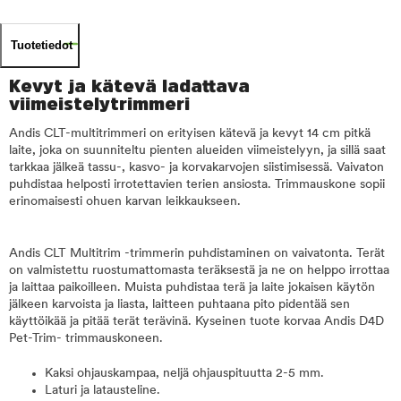
Tuotetiedot
Kevyt ja kätevä ladattava
viimeistelytrimmeri
Andis CLT-multitrimmeri on erityisen kätevä ja kevyt 14 cm pitkä
laite, joka on suunniteltu pienten alueiden viimeistelyyn, ja sillä saat
tarkkaa jälkeä tassu-, kasvo- ja korvakarvojen siistimisessä. Vaivaton
puhdistaa helposti irrotettavien terien ansiosta. Trimmauskone sopii
erinomaisesti ohuen karvan leikkaukseen.
Andis CLT Multitrim -trimmerin puhdistaminen on vaivatonta. Terät
on valmistettu ruostumattomasta teräksestä ja ne on helppo irrottaa
ja laittaa paikoilleen. Muista puhdistaa terä ja laite jokaisen käytön
jälkeen karvoista ja liasta, laitteen puhtaana pito pidentää sen
käyttöikää ja pitää terät terävinä. Kyseinen tuote korvaa Andis D4D
Pet-Trim- trimmauskoneen.
Kaksi ohjauskampaa, neljä ohjauspituutta 2-5 mm.
Laturi ja latausteline.