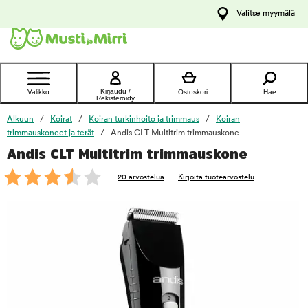
y
Valitse myymälä
ltöön
Ota yhteyttä
asiakaspalveluun
Kirjaudu /
Valikko
Ostoskori
Hae
Rekisteröidy
Alkuun
Koirat
Koiran turkinhoito ja trimmaus
Koiran
trimmauskoneet ja terät
Andis CLT Multitrim trimmauskone
Andis CLT Multitrim trimmauskone
foo
20 arvostelua
Kirjoita tuotearvostelu