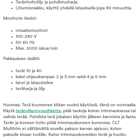
Teränhoitoöljy ja puhdistusharja.
Litiumioniakku, käyttö yhdellä latauksella jopa 90 minuuttia.
Moottorin tiedot:
rotaatiomoottori
100-240 V
50-60 Hz
Max. 5000 iskua/min
Pakkauksen sisältö:
terät 10 ja 40
kaksi ohjauskampaa: 2 ja 3 mm sekä 4 ja 5 mm
laturi ja latausteline
teräharja ja öljy
Huomaa: Terä kuumenee kitkan vuoksi käytössä, tämä on normaalia.
Käytä
teränviilennyssuihketta
, pidä taukoja koiran trimmauksessa tai
vaihda terää. Puhdista terä jokaisen käytön jälkeen karvoista ja liasta.
Terän ja koneen hoito pitää trimmauskoneen kunnossa. CLT
Multitrim ei välttämättä sovellu paksun karvan ajeluun, kuten
paksulle kissan turkille. Katso trimmauskoneiden terät ja huolto.