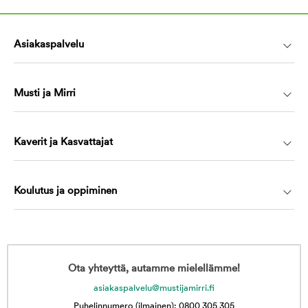
Asiakaspalvelu
Musti ja Mirri
Kaverit ja Kasvattajat
Koulutus ja oppiminen
Ota yhteyttä, autamme mielellämme!
asiakaspalvelu@mustijamirri.fi
Puhelinnumero (ilmainen): 0800 305 305