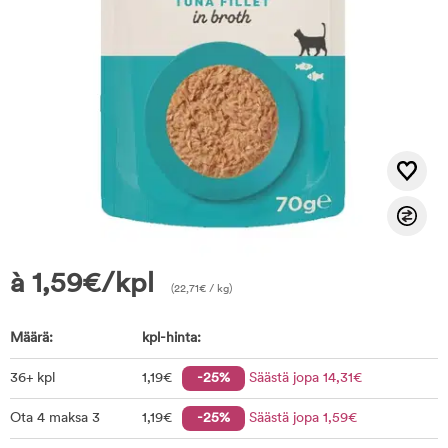
à
1,59
€
/kpl
(
22,71
€
/ kg)
Määrä:
kpl-hinta:
36+ kpl
1
,19
€
-25%
Säästä jopa
14
,31
€
Ota 4 maksa 3
1
,19
€
-25%
Säästä jopa
1
,59
€