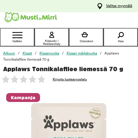
y
Valitse myymälä
ltöön
Ota yhteyttä
asiakaspalveluun
Kirjaudu /
Valikko
Ostoskori
Hae
Rekisteröidy
Alkuun
Kissat
Kissanruoka
Kissan märkäruoka
Applaws
Tonnikalafilee liemessä 70 g
Applaws Tonnikalafilee liemessä 70 g
foo
Kirjoita tuotearvostelu
Kampanja