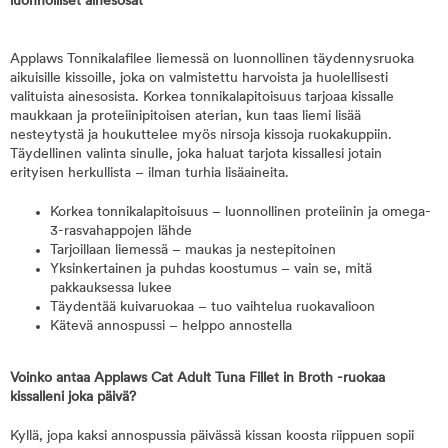
luonnolliset ainesosat
Applaws Tonnikalafilee liemessä on luonnollinen täydennysruoka
aikuisille kissoille, joka on valmistettu harvoista ja huolellisesti
valituista ainesosista. Korkea tonnikalapitoisuus tarjoaa kissalle
maukkaan ja proteiinipitoisen aterian, kun taas liemi lisää
nesteytystä ja houkuttelee myös nirsoja kissoja ruokakuppiin.
Täydellinen valinta sinulle, joka haluat tarjota kissallesi jotain
erityisen herkullista – ilman turhia lisäaineita.
Korkea tonnikalapitoisuus – luonnollinen proteiinin ja omega-
3-rasvahappojen lähde
Tarjoillaan liemessä – maukas ja nestepitoinen
Yksinkertainen ja puhdas koostumus – vain se, mitä
pakkauksessa lukee
Täydentää kuivaruokaa – tuo vaihtelua ruokavalioon
Kätevä annospussi – helppo annostella
Voinko antaa Applaws Cat Adult Tuna Fillet in Broth -ruokaa
kissalleni joka päivä?
Kyllä, jopa kaksi annospussia päivässä kissan koosta riippuen sopii