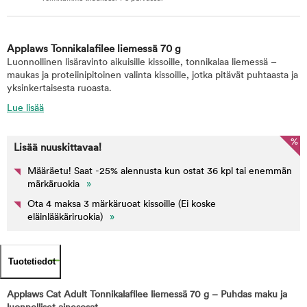
Applaws Tonnikalafilee liemessä 70 g
Luonnollinen lisäravinto aikuisille kissoille, tonnikalaa liemessä –
maukas ja proteiinipitoinen valinta kissoille, jotka pitävät puhtaasta ja
yksinkertaisesta ruoasta.
Lue lisää
%
Lisää nuuskittavaa!
Määräetu! Saat -25% alennusta kun ostat 36 kpl tai enemmän
märkäruokia
»
Ota 4 maksa 3 märkäruoat kissoille (Ei koske
eläinlääkäriruokia)
»
Tuotetiedot
Applaws Cat Adult Tonnikalafilee liemessä 70 g – Puhdas maku ja