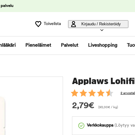
 palvelu
Toivelista
Kirjaudu / Rekisteröidy
nlääkäri
Pieneläimet
Palvelut
Liveshopping
Tuo
Applaws Lohifi
2 arvoste
2,79
€
(
93,00
€
/ kg)
Verkkokauppa
(Löytyy var