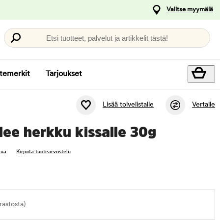
Valitse myymälä
Etsi tuotteet, palvelut ja artikkelit tästä!
temerkit
Tarjoukset
Lisää toivelistalle
Vertaile
lee herkku kissalle 30g
lua
Kirjoita tuotearvostelu
astosta)