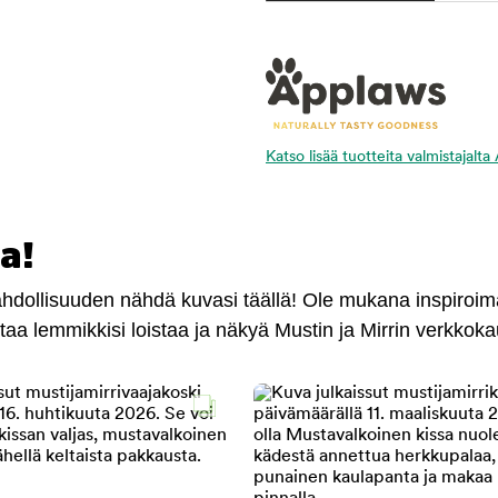
Katso lisää tuotteita valmistajalt
a!
mahdollisuuden nähdä kuvasi täällä! Ole mukana inspiroi
antaa lemmikkisi loistaa ja näkyä Mustin ja Mirrin verkkok