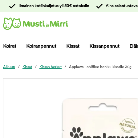
y
Ilmainen kotiinkuljetus yli 50€ ostoksiin
Aina asiantunteva
ltöön
Ota yhteyttä
asiakaspalveluun
Koirat
Koiranpennut
Kissat
Kissanpennut
Eläi
Alkuun
Kissat
Kissan herkut
Applaws Lohifilee herkku kissalle 30g
foo