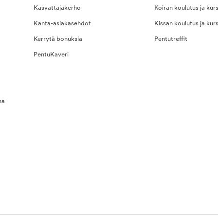
Kasvattajakerho
Koiran koulutus ja kurs
Kanta-asiakasehdot
Kissan koulutus ja kurs
Kerrytä bonuksia
Pentutreffit
PentuKaveri
na