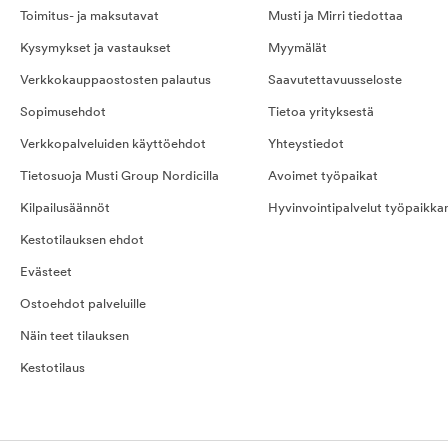
Toimitus- ja maksutavat
Musti ja Mirri tiedottaa
Kysymykset ja vastaukset
Myymälät
Verkkokauppaostosten palautus
Saavutettavuusseloste
Sopimusehdot
Tietoa yrityksestä
Verkkopalveluiden käyttöehdot
Yhteystiedot
Tietosuoja Musti Group Nordicilla
Avoimet työpaikat
Kilpailusäännöt
Hyvinvointipalvelut työpaikka
Kestotilauksen ehdot
Evästeet
Ostoehdot palveluille
Näin teet tilauksen
Kestotilaus