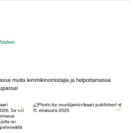
a Applaws
massa muita lemmikinomistajia ja helpottamassa
aupassa!