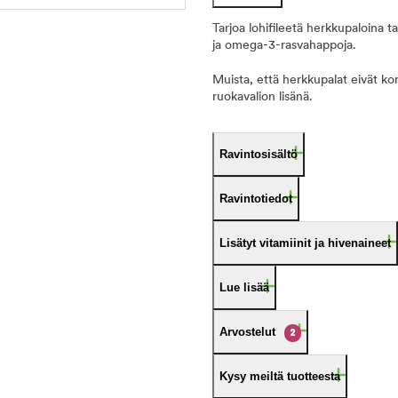
Tarjoa lohifileetä herkkupaloina ta
ja omega-3-rasvahappoja.
Muista, että herkkupalat eivät korv
ruokavalion lisänä.
Ravintosisältö
Ravintotiedot
Lisätyt vitamiinit ja hivenaineet
Lue lisää
Arvostelut
2
Kysy meiltä tuotteesta