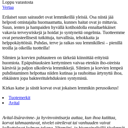
Loppu varastosta
Vertaa
Erilaiset suun sairaudet ovat lemmikeillä yleisiä. Osa niistä jää
helposti omistajalta huomaamatta, kunnes haitat ovat jo mittavia.
Suun, ienten ja hampaiden hyvällä kotihoidolla ennaltaehkäiset
vakavia terveysriskejä ja hoidat jo syntyneitä ongelmia. Tuotteemme
ovat perusteellisesti tutkittuja, turvallisia, tehokkaita ja
helppokäyttöisiä. Puhdas, terve ja raikas suu lemmikillesi – pienillä
teoilla ja oikeilla tuotteilla!
Silmien ja korvien puhtauteen on tärkeää kiinnittää erityistä
huomiota. Epäpuhtauksien kertyminen vaivaa etenkin iho-oireista
kärsiviä ja paljon ulkoilevia lemmikkejä. Silmien ja korvien lempeä
puhdistaminen helpottaa niiden kutinaa ja rauhoittaa ärtynyttä ihoa,
ehkäisten jopa bakteeritulehduksien syntymistä.
Kirkas katse ja siistit korvat ovat jokaisen lemmikin perusoikeus!
Tuotemerkit
Avital
Avital-lisäravinne- ja hyvinvointisarja auttaa, kun ihoa kutittaa,
korvat tahmaantuvat, nivelet oireilevat tai vanhuuden vaivat
kolkuttelevat kulman takana. Vitamiini- ja hivenainelisillä täydennät