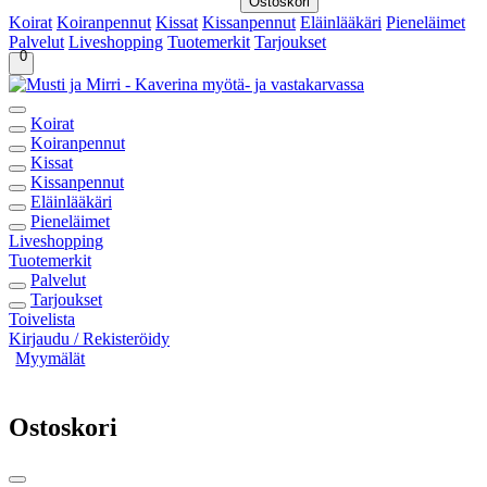
Ostoskori
Koirat
Koiranpennut
Kissat
Kissanpennut
Eläinlääkäri
Pieneläimet
Palvelut
Liveshopping
Tuotemerkit
Tarjoukset
0
Koirat
Koiranpennut
Kissat
Kissanpennut
Eläinlääkäri
Pieneläimet
Liveshopping
Tuotemerkit
Palvelut
Tarjoukset
Toivelista
Kirjaudu / Rekisteröidy
Myymälät
Ostoskori