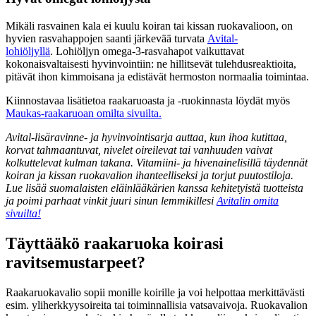
Mikäli rasvainen kala ei kuulu koiran tai kissan ruokavalioon, on
hyvien rasvahappojen saanti järkevää turvata
Avital-
lohiöljyllä
. Lohiöljyn omega-3-rasvahapot vaikuttavat
kokonaisvaltaisesti hyvinvointiin: ne hillitsevät tulehdusreaktioita,
pitävät ihon kimmoisana ja edistävät hermoston normaalia toimintaa.
Kiinnostavaa lisätietoa raakaruoasta ja -ruokinnasta löydät myös
Maukas-raakaruoan omilta sivuilta.
Avital-lisäravinne- ja hyvinvointisarja auttaa, kun ihoa kutittaa,
korvat tahmaantuvat, nivelet oireilevat tai vanhuuden vaivat
kolkuttelevat kulman takana. Vitamiini- ja hivenainelisillä täydennät
koiran ja kissan ruokavalion ihanteelliseksi ja torjut puutostiloja.
Lue lisää suomalaisten eläinlääkärien kanssa kehitetyistä tuotteista
ja poimi parhaat vinkit juuri sinun lemmikillesi
Avitalin omita
sivuilta!
Täyttääkö raakaruoka koirasi
ravitsemustarpeet?
Raakaruokavalio sopii monille koirille ja voi helpottaa merkittävästi
esim. yliherkkyysoireita tai toiminnallisia vatsavaivoja. Ruokavalion