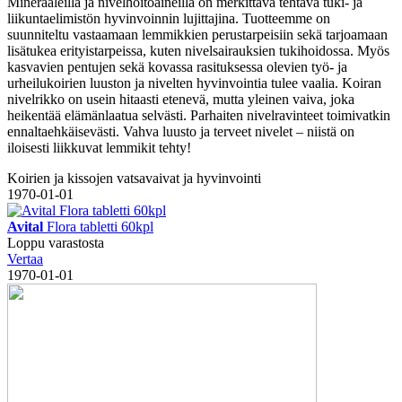
Mineraaleilla ja nivelhoitoaineilla on merkittävä tehtävä tuki- ja
liikuntaelimistön hyvinvoinnin lujittajina. Tuotteemme on
suunniteltu vastaamaan lemmikkien perustarpeisiin sekä tarjoamaan
lisätukea erityistarpeissa, kuten nivelsairauksien tukihoidossa. Myös
kasvavien pentujen sekä kovassa rasituksessa olevien työ- ja
urheilukoirien luuston ja nivelten hyvinvointia tulee vaalia. Koiran
nivelrikko on usein hitaasti etenevä, mutta yleinen vaiva, joka
heikentää elämänlaatua selvästi. Parhaiten nivelravinteet toimivatkin
ennaltaehkäisevästi. Vahva luusto ja terveet nivelet – niistä on
iloisesti liikkuvat lemmikit tehty!
Koirien ja kissojen vatsavaivat ja hyvinvointi
1970-01-01
Avital
Flora tabletti 60kpl
Loppu varastosta
Vertaa
1970-01-01