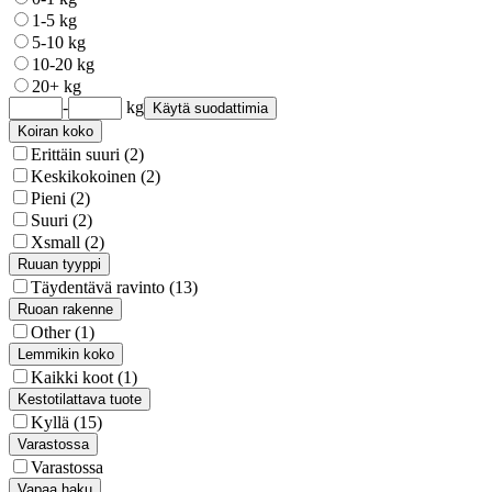
1-5 kg
5-10 kg
10-20 kg
20+ kg
-
kg
Käytä suodattimia
Koiran koko
Erittäin suuri (2)
Keskikokoinen (2)
Pieni (2)
Suuri (2)
Xsmall (2)
Ruuan tyyppi
Täydentävä ravinto (13)
Ruoan rakenne
Other (1)
Lemmikin koko
Kaikki koot (1)
Kestotilattava tuote
Kyllä (15)
Varastossa
Varastossa
Vapaa haku