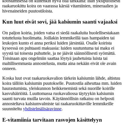
koostamisessa on kuitenkin hyvä olla tarkkana: liian yksipuolisesti
raakaruokittu koira on vaarassa kärsiä vitamiinien, mineraalien ja
hivenaineiden puutostiloista.
Kun luut eivät sovi, jää kalsiumin saanti vajaaksi
On paljon koiria, joiden vatsa ei siedä raakaluita huolellisestakaan
totuttelusta huolimatta. Joillakin lemmikeillä taas hampaiden tai
leukojen kunto ei anna periksi luiden järsintää. Osalle koirista
kyseessä on puhtaasti makuasia: luiden suutuntuma tai maku ei
syystä tai toisesta puhuttele, ja ne jäävät säännöllisesti syömättä.
Toisinaan apu ongelmiin saattaa löytyä jauhetuista luista tai
maltillisemmasta annostelusta, mutta aina nekään eivät ole avain
onneen.
Koska luut ovat raakaruokavalion tärkein kalsiumin lähde, altistuu
koira tällöin kalsiumin puutokselle. Puutostila aiheuttaa mm. luiden
haurastumista, yleiskunnon heikkenemistä sekä nuorille koirille
kasvuhäiriöitä. Luuttomassa ruokavaliossa täytyykin kalsiumin
saanti turvata muilla tavoin. Käytännöllisin ratkaisu on helposti
annosteltava kalsiumvalmiste tai raakaruokittaville lemmikeille
suunniteltu
yhdistelmälisäravinne
.
E-vitamiinia tarvitaan rasvojen käsittelyyn