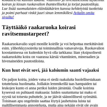
koiran ja kissan ruokavalion ihanteelliseksi ja torjut puutostiloja.
Lue lisää suomalaisten eläinlääkärien kanssa kehitetyistä tuotteista
ja poimi parhaat vinkit juuri sinun lemmikillesi
Avitalin omita
sivuilta!
Täyttääkö raakaruoka koirasi
ravitsemustarpeet?
Raakaruokavalio sopii monille koirille ja voi helpottaa merkittävästi
esim. yliherkkyysoireita tai toiminnallisia vatsavaivoja. Ruokavalion
koostamisessa on kuitenkin hyvä olla tarkkana: liian yksipuolisesti
raakaruokittu koira on vaarassa kärsiä vitamiinien, mineraalien ja
hivenaineiden puutostiloista.
Kun luut eivät sovi, jää kalsiumin saanti vajaaksi
On paljon koiria, joiden vatsa ei siedä raakaluita huolellisestakaan
totuttelusta huolimatta. Joillakin lemmikeillä taas hampaiden tai
leukojen kunto ei anna periksi luiden järsintää. Osalle koirista
kyseessä on puhtaasti makuasia: luiden suutuntuma tai maku ei
syystä tai toisesta puhuttele, ja ne jäävät säännöllisesti syömättä.
Toisinaan apu ongelmiin saattaa löytyä jauhetuista luista tai
maltillisemmasta annostelusta, mutta aina nekään eivät ole avain