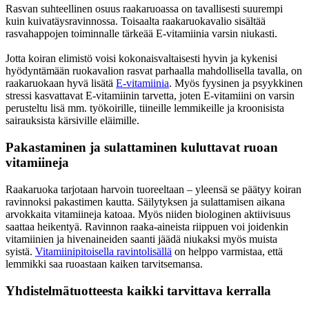
Rasvan suhteellinen osuus raakaruoassa on tavallisesti suurempi
kuin kuivatäysravinnossa. Toisaalta raakaruokavalio sisältää
rasvahappojen toiminnalle tärkeää E-vitamiinia varsin niukasti.
Jotta koiran elimistö voisi kokonaisvaltaisesti hyvin ja kykenisi
hyödyntämään ruokavalion rasvat parhaalla mahdollisella tavalla, on
raakaruokaan hyvä lisätä
E-vitamiinia
. Myös fyysinen ja psyykkinen
stressi kasvattavat E-vitamiinin tarvetta, joten E-vitamiini on varsin
perusteltu lisä mm. työkoirille, tiineille lemmikeille ja kroonisista
sairauksista kärsiville eläimille.
Pakastaminen ja sulattaminen kuluttavat ruoan
vitamiineja
Raakaruoka tarjotaan harvoin tuoreeltaan – yleensä se päätyy koiran
ravinnoksi pakastimen kautta. Säilytyksen ja sulattamisen aikana
arvokkaita vitamiineja katoaa. Myös niiden biologinen aktiivisuus
saattaa heikentyä. Ravinnon raaka-aineista riippuen voi joidenkin
vitamiinien ja hivenaineiden saanti jäädä niukaksi myös muista
syistä.
Vitamiinipitoisella ravintolisällä
on helppo varmistaa, että
lemmikki saa ruoastaan kaiken tarvitsemansa.
Yhdistelmätuotteesta kaikki tarvittava kerralla