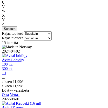
U
V
W
X
Y
Z
Suodata
Rajaa tuotteet
Rajaa tuotteet
15 tuotetta
2024-04-02
Avital
lohiöljy
100 ml
300 ml
1 l
...
alkaen
11,99
€
alkaen
11,99
€
Löytyy varastosta
Osta
Vertaa
2022-08-01
Avital
Kaopekt