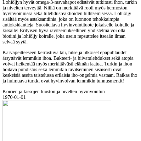
Lohiöljyn hyvät omega-3-rasvahapot edistävät tutkitusti ihon, turkin
ja nivelten terveyttä. Niillä on merkittävä rooli myös hermoston
hyvinvoinnissa sekä tulehdusreaktioiden hillitsemisessä. Lohiöljy
sisältää myös astaksantiinia, joka on luonnon tehokkaimpia
antioksidantteja. Suositeltava hyvinvointituote jokaiselle koiralle ja
kissalle! Erityisen hyvä ravitsemuksellinen yhdistelmä voi olla
biotiini ja lohiöljy koiralle, joka usein rapsuttelee itseään ilman
selvää syytä.
Karvapeitteeseen kerrostuva tali, hilse ja ulkoiset epäpuhtaudet
ärsyttävät lemmikin ihoa. Bakteeri- ja hiivatulehdukset sekä atopia
voivat heikentää myös merkittävästi elämän laatua. Turkin ja ihon
hoitava puhdistus sekä lemmikin ravitseminen sisäisesti ovat
keskeisiä aseita taistelussa erilaisia iho-ongelmia vastaan. Raikas iho
ja hulmuava turkki ovat hyvinvoivan lemmikin tunnusmerkit!
Koirien ja kissojen luuston ja nivelten hyvinvointiin
1970-01-01