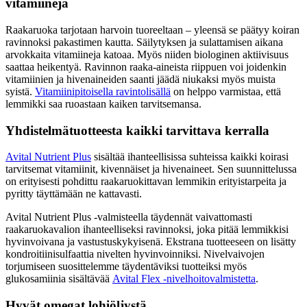
vitamiineja
Raakaruoka tarjotaan harvoin tuoreeltaan – yleensä se päätyy koiran
ravinnoksi pakastimen kautta. Säilytyksen ja sulattamisen aikana
arvokkaita vitamiineja katoaa. Myös niiden biologinen aktiivisuus
saattaa heikentyä. Ravinnon raaka-aineista riippuen voi joidenkin
vitamiinien ja hivenaineiden saanti jäädä niukaksi myös muista
syistä.
Vitamiinipitoisella ravintolisällä
on helppo varmistaa, että
lemmikki saa ruoastaan kaiken tarvitsemansa.
Yhdistelmätuotteesta kaikki tarvittava kerralla
Avital Nutrient Plus
sisältää ihanteellisissa suhteissa kaikki koirasi
tarvitsemat vitamiinit, kivennäiset ja hivenaineet. Sen suunnittelussa
on erityisesti pohdittu raakaruokittavan lemmikin erityistarpeita ja
pyritty täyttämään ne kattavasti.
Avital Nutrient Plus -valmisteella täydennät vaivattomasti
raakaruokavalion ihanteelliseksi ravinnoksi, joka pitää lemmikkisi
hyvinvoivana ja vastustuskykyisenä. Ekstrana tuotteeseen on lisätty
kondroitiinisulfaattia nivelten hyvinvoinniksi. Nivelvaivojen
torjumiseen suosittelemme täydentäviksi tuotteiksi myös
glukosamiinia sisältävää
Avital Flex -nivelhoitovalmistetta
.
Hyvät omegat lohiöljystä