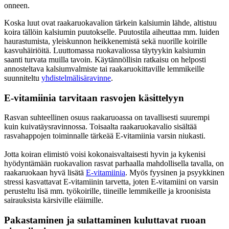
onneen.
Koska luut ovat raakaruokavalion tärkein kalsiumin lähde, altistuu
koira tällöin kalsiumin puutokselle. Puutostila aiheuttaa mm. luiden
haurastumista, yleiskunnon heikkenemistä sekä nuorille koirille
kasvuhäiriöitä. Luuttomassa ruokavaliossa täytyykin kalsiumin
saanti turvata muilla tavoin. Käytännöllisin ratkaisu on helposti
annosteltava kalsiumvalmiste tai raakaruokittaville lemmikeille
suunniteltu
yhdistelmälisäravinne
.
E-vitamiinia tarvitaan rasvojen käsittelyyn
Rasvan suhteellinen osuus raakaruoassa on tavallisesti suurempi
kuin kuivatäysravinnossa. Toisaalta raakaruokavalio sisältää
rasvahappojen toiminnalle tärkeää E-vitamiinia varsin niukasti.
Jotta koiran elimistö voisi kokonaisvaltaisesti hyvin ja kykenisi
hyödyntämään ruokavalion rasvat parhaalla mahdollisella tavalla, on
raakaruokaan hyvä lisätä
E-vitamiinia
. Myös fyysinen ja psyykkinen
stressi kasvattavat E-vitamiinin tarvetta, joten E-vitamiini on varsin
perusteltu lisä mm. työkoirille, tiineille lemmikeille ja kroonisista
sairauksista kärsiville eläimille.
Pakastaminen ja sulattaminen kuluttavat ruoan