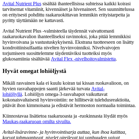
Avital Nutrient Plus
sisältää ihanteellisissa suhteissa kaikki koirasi
tarvitsemat vitamiinit, kivennäiset ja hivenaineet. Sen suunnittelussa
on erityisesti pohdittu raakaruokittavan lemmikin erityistarpeita ja
pyritty täyttämään ne kattavasti.
Avital Nutrient Plus -valmisteella täydennät vaivattomasti
raakaruokavalion ihanteelliseksi ravinnoksi, joka pitää lemmikkisi
hyvinvoivana ja vastustuskykyisenä. Ekstrana tuotteeseen on lisätty
kondroitiinisulfaattia nivelten hyvinvoinniksi. Nivelvaivojen
torjumiseen suosittelemme täydentäviksi tuotteiksi myös
glukosamiinia sisältävää
Avital Flex -nivelhoitovalmistetta
.
Hyvät omegat lohiöljystä
Mikäli rasvainen kala ei kuulu koiran tai kissan ruokavalioon, on
hyvien rasvahappojen saanti järkevää turvata
Avital-
lohiöljyllä
. Lohiöljyn omega-3-rasvahapot vaikuttavat
kokonaisvaltaisesti hyvinvointiin: ne hillitsevät tulehdusreaktioita,
pitävät ihon kimmoisana ja edistävät hermoston normaalia toimintaa.
Kiinnostavaa lisätietoa raakaruoasta ja -ruokinnasta löydät myös
Maukas-raakaruoan omilta sivuilta.
Avital-lisäravinne- ja hyvinvointisarja auttaa, kun ihoa kutittaa,
korvat tahmaantuvat, nivelet oireilevat tai vanhuuden vaivat