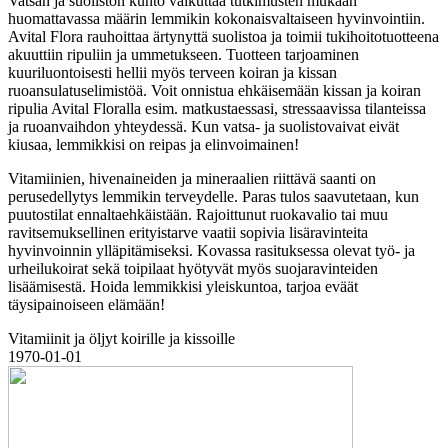
Vatsan ja suoliston kunto vaikuttaa tutkimusten mukaan
huomattavassa määrin lemmikin kokonaisvaltaiseen hyvinvointiin.
Avital Flora rauhoittaa ärtynyttä suolistoa ja toimii tukihoitotuotteena
akuuttiin ripuliin ja ummetukseen. Tuotteen tarjoaminen
kuuriluontoisesti hellii myös terveen koiran ja kissan
ruoansulatuselimistöä. Voit onnistua ehkäisemään kissan ja koiran
ripulia Avital Floralla esim. matkustaessasi, stressaavissa tilanteissa
ja ruoanvaihdon yhteydessä. Kun vatsa- ja suolistovaivat eivät
kiusaa, lemmikkisi on reipas ja elinvoimainen!
Vitamiinien, hivenaineiden ja mineraalien riittävä saanti on
perusedellytys lemmikin terveydelle. Paras tulos saavutetaan, kun
puutostilat ennaltaehkäistään. Rajoittunut ruokavalio tai muu
ravitsemuksellinen erityistarve vaatii sopivia lisäravinteita
hyvinvoinnin ylläpitämiseksi. Kovassa rasituksessa olevat työ- ja
urheilukoirat sekä toipilaat hyötyvät myös suojaravinteiden
lisäämisestä. Hoida lemmikkisi yleiskuntoa, tarjoa eväät
täysipainoiseen elämään!
Vitamiinit ja öljyt koirille ja kissoille
1970-01-01