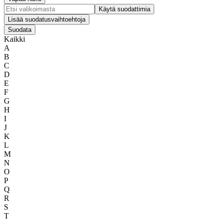
Käytä suodattimia
Kaikki
A
B
C
D
E
F
G
H
I
J
K
L
M
N
O
P
Q
R
S
T