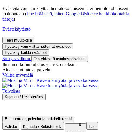
Evästeitä voidaan käyttää henkilökohtaiseen ja ei-henkilökohtaiseen
mainontaan (
Lue lisää siitä, miten Google käsittelee henkilökohtaisia
tietoja
)
Evästekäytäntö
Teen muutoksia
Hyväksy vain välttämättömät evästeet
Hyväksy kaikki evästeet
Siirry sisältöön
Ota yhteyttä asiakaspalveluun
Ilmainen kotiinkuljetus yli 50€ ostoksiin
Aina asiantunteva palvelu
Valitse myymälä
Toivelista
Kirjaudu / Rekisteröidy
Kirjaudu sisään
Rekisteröidy asiakkaaksi
Ostohistoria
Etsi tuotteet, palvelut ja artikkelit tästä!
0
Valikko
Kirjaudu / Rekisteröidy
Hae