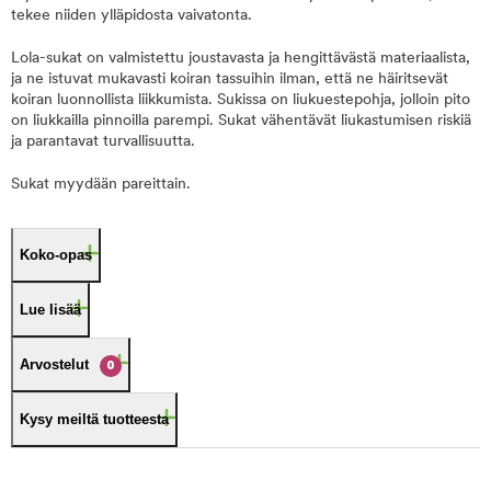
tekee niiden ylläpidosta vaivatonta.
Lola-sukat on valmistettu joustavasta ja hengittävästä materiaalista,
ja ne istuvat mukavasti koiran tassuihin ilman, että ne häiritsevät
koiran luonnollista liikkumista. Sukissa on liukuestepohja, jolloin pito
on liukkailla pinnoilla parempi. Sukat vähentävät liukastumisen riskiä
ja parantavat turvallisuutta.
Sukat myydään pareittain.
Koko-opas
Lue lisää
Arvostelut
0
Kysy meiltä tuotteesta