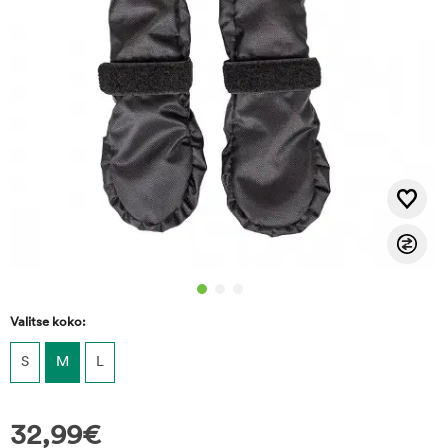
Valitse koko:
S
M
L
32,99
€