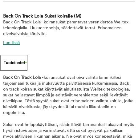
Back On Track Lola Sukat koiralle
(M)
Back On Track Lola -koiransukat parantavat verenkiertoa Welltex-
teknologialla. Liukuestepohja, säädettävät tarrat. Erinomainen
nivelvaivoista kärsiville.
Lue lisää
Tuotetiedot
Back On Track Lola
-koiransukat ovat oiva valinta lemmikillesi
tarjoamaan tukea ja mukavuutta päivittäisessä kulkemisessa. Back
on track koiran sukat käyttävät ainutlaatuista Welltex-teknologiaa,
sukat heijastavat lämpöä ja edistävät verenkiertoa sekä lievittävät
nivelkipua. Tästä syystä sukat ovat erinomainen valinta koirille, jotka
kärsivät nivelrikosta, jäykkyydestä tai muista liikuntaelinten
ongelmista.
Sukat ovat helppokäyttöiset, säädettävät tarranauhat takaavat myös
hyvän istuvuuden ja varmistavat, että sukat pysyvät paikoillaan
myös aktiivisen liikunnan aikana. Ne ovat myös konepestävät, mikä