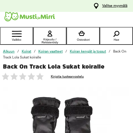
y
Valitse myymälä
ltöön
Ota yhteyttä
asiakaspalveluun
Kirjaudu /
Valikko
Ostoskori
Hae
Rekisteröidy
Alkuun
Koirat
Koiran vaatteet
Koiran kengät ja tossut
Back On
Track Lola Sukat koiralle
Back On Track Lola Sukat koiralle
foo
Kirjoita tuotearvostelu