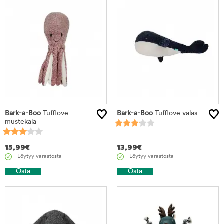
Bark-a-Boo
Tufflove
Bark-a-Boo
Tufflove valas
mustekala
15,99
€
13,99
€
Löytyy varastosta
Löytyy varastosta
Osta
Osta