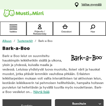
y
Valitse myymälä
ltöön
Ota yhteyttä
asiakaspalveluun
Kirjaudu /
Valikko
Ostoskori
Hae
Rekisteröidy
Alkuun
Tuotemerkit
Bark-a-Boo
Bark-a-Boo
Bark-a-Boo-lelut on suunniteltu
hauskimpiin leikkihetkiin sisällä ja ulkona,
yksin ja yhdessä, kuivalla maalla ja
vedessä. Leluissa yhdistyvät luova muotoilu, iloiset värit ja hauskat
muodot, jotka pitävät lemmikin vauhdissa pitkään. Erilaisten
leikkitarpeiden mukaan voit valita interaktiivisen tai aktivoivan lelun,
kestävän leikkikaverin tai pehmoisen helliteltävän, hampaita hoitavan
purulelun tai heitettävän ja hyvällä tuurilla myös noudettavan. Bark-
a-Boo-vesilelut on...
Näytä lisää
Suosituin
Suodata