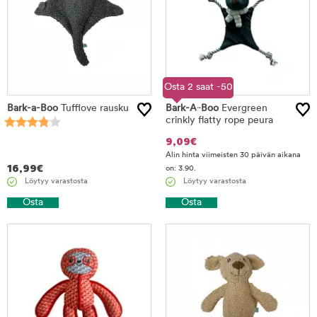
Osta 2 saat -50
Bark-a-Boo
Tufflove rausku
Bark-A-Boo
%
Evergreen
crinkly flatty rope peura
9,09
€
Alin hinta viimeisten 30 päivän aikana
16,99
€
on: 3.90.
Löytyy varastosta
Löytyy varastosta
Osta
Osta