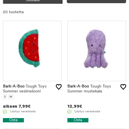
Rajaa
20 tuotetta
tuotteet
Bark-A-Boo
Tough Toys
Bark-A-Boo
Tough Toys
Summer vesimelooni
Summer mustekala
S
M
alkaen
7,99
€
12,99
€
Löytyy varastosta
Löytyy varastosta
Osta
Osta