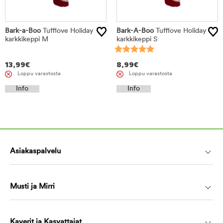
Bark-a-Boo
Tufflove Holiday
Bark-A-Boo
Tufflove Holiday
karkkikeppi M
karkkikeppi S
13,99
€
8,99
€
Loppu varastosta
Loppu varastosta
Info
Info
Asiakaspalvelu
Musti ja Mirri
Kaverit ja Kasvattajat