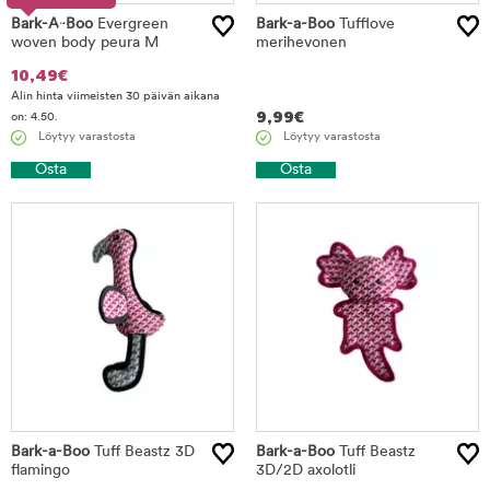
Bark-A-Boo
%
Evergreen
Bark-a-Boo
Tufflove
woven body peura M
merihevonen
10,49
€
Alin hinta viimeisten 30 päivän aikana
9,99
€
on: 4.50.
Löytyy varastosta
Löytyy varastosta
Osta
Osta
Bark-a-Boo
Tuff Beastz 3D
Bark-a-Boo
Tuff Beastz
flamingo
3D/2D axolotli