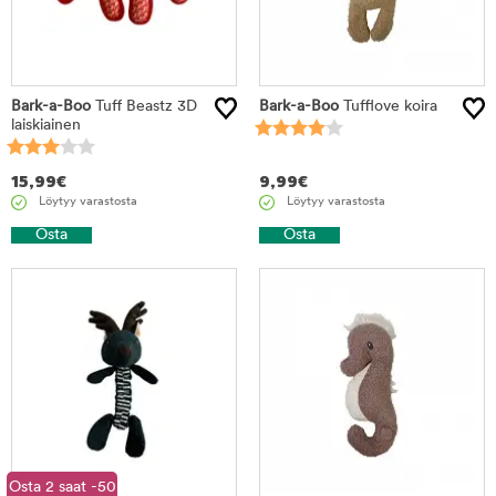
Bark-a-Boo
Tuff Beastz 3D
Bark-a-Boo
Tufflove koira
laiskiainen
15,99
€
9,99
€
Löytyy varastosta
Löytyy varastosta
Osta
Osta
Osta 2 saat -50