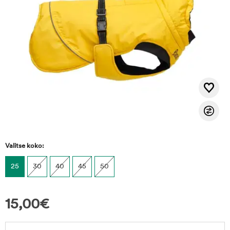
Valitse koko:
25
30
40
45
50
15,00
€