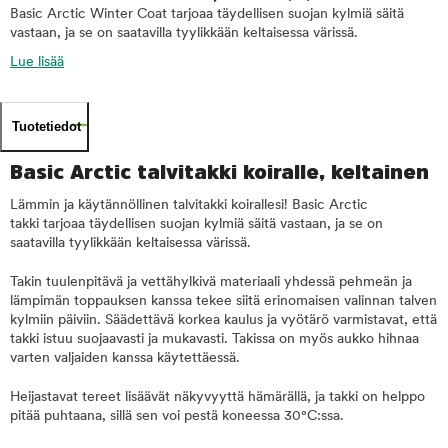
Basic Arctic Winter Coat tarjoaa täydellisen suojan kylmiä säitä
vastaan, ja se on saatavilla tyylikkään keltaisessa värissä.
Lue lisää
Tuotetiedot
Basic Arctic talvitakki koiralle, keltainen
Lämmin ja käytännöllinen talvitakki koirallesi! Basic Arctic
takki tarjoaa täydellisen suojan kylmiä säitä vastaan, ja se on
saatavilla tyylikkään keltaisessa värissä.
Takin tuulenpitävä ja vettähylkivä materiaali yhdessä pehmeän ja
lämpimän toppauksen kanssa tekee siitä erinomaisen valinnan talven
kylmiin päiviin. Säädettävä korkea kaulus ja vyötärö varmistavat, että
takki istuu suojaavasti ja mukavasti. Takissa on myös aukko hihnaa
varten valjaiden kanssa käytettäessä.
Heijastavat tereet lisäävät näkyvyyttä hämärällä, ja takki on helppo
pitää puhtaana, sillä sen voi pestä koneessa 30°C:ssa.