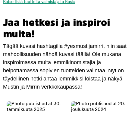
Katso lisää tuotteita valmistajalta Basic
Jaa hetkesi ja inspiroi
muita!
Tägää kuvasi hashtagilla #yesmustijamirri, niin saat
mahdollisuuden nähdä kuvasi täällä! Ole mukana
inspiroimassa muita lemmikinomistajia ja
helpottamassa sopivien tuotteiden valintaa. Nyt on
täydellinen hetki antaa lemmikkisi loistaa ja näkyä
Mustin ja Mirrin verkkokaupassa!