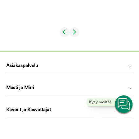
Asiakaspalvelu
Musti ja Mirri
Kysy meiltä!
Kaverit ja Kasvattajat
Koulutus ja oppiminen