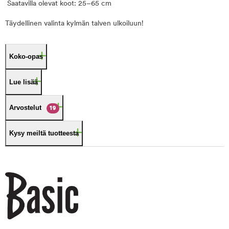
Saatavilla olevat koot: 25–65 cm
Täydellinen valinta kylmän talven ulkoiluun!
Koko-opas
Lue lisää
Arvostelut
19
Kysy meiltä tuotteesta