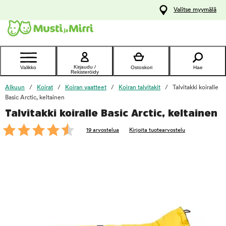
y
Valitse myymälä
ltöön
Ota yhteyttä
asiakaspalveluun
Kirjaudu /
Valikko
Ostoskori
Hae
Rekisteröidy
Alkuun
Koirat
Koiran vaatteet
Koiran talvitakit
Talvitakki koiralle
Basic Arctic, keltainen
Talvitakki koiralle Basic Arctic, keltainen
foo
19 arvostelua
Kirjoita tuotearvostelu