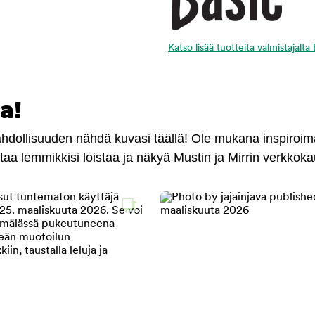
Katso lisää tuotteita valmistajalta
a!
mahdollisuuden nähdä kuvasi täällä! Ole mukana inspiroi
antaa lemmikkisi loistaa ja näkyä Mustin ja Mirrin verkkok