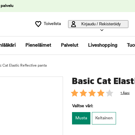
 palvelu
Toivelista
Kirjaudu / Rekisteröidy
nlääkäri
Pieneläimet
Palvelut
Liveshopping
Tuo
c Cat Elastic Reflective panta
Basic Cat Elast
1 Ääni
Valitse väri:
Musta
Keltainen