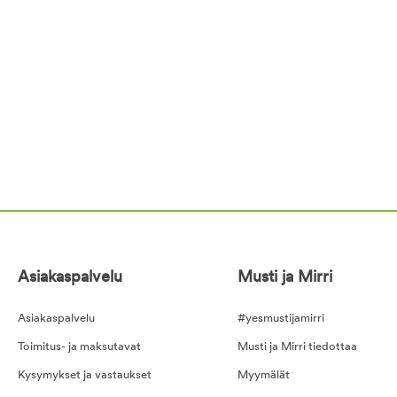
Asiakaspalvelu
Musti ja Mirri
Asiakaspalvelu
#yesmustijamirri
Toimitus- ja maksutavat
Musti ja Mirri tiedottaa
Kysymykset ja vastaukset
Myymälät