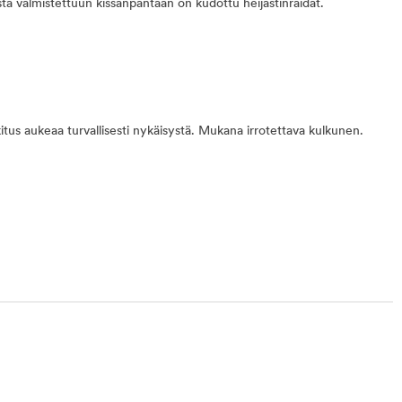
sta valmistettuun kissanpantaan on kudottu heijastinraidat.
itus aukeaa turvallisesti nykäisystä. Mukana irrotettava kulkunen.