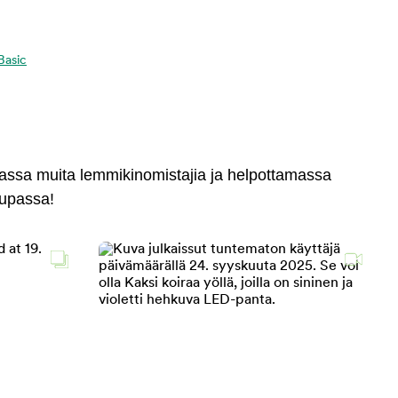
 Basic
massa muita lemmikinomistajia ja helpottamassa
aupassa!