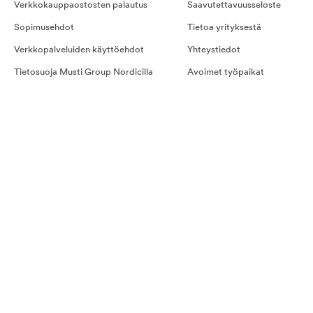
Verkkokauppaostosten palautus
Saavutettavuusseloste
Sopimusehdot
Tietoa yrityksestä
Verkkopalveluiden käyttöehdot
Yhteystiedot
Tietosuoja Musti Group Nordicilla
Avoimet työpaikat
Kilpailusäännöt
Hyvinvointipalvelut työpaikka
Kestotilauksen ehdot
Evästeet
Ostoehdot palveluille
Näin teet tilauksen
Kestotilaus