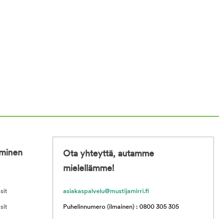
iminen
Ota yhteyttä, autamme
mielellämme!
sit
asiakaspalvelu@mustijamirri.fi
sit
Puhelinnumero (ilmainen) : 0800 305 305