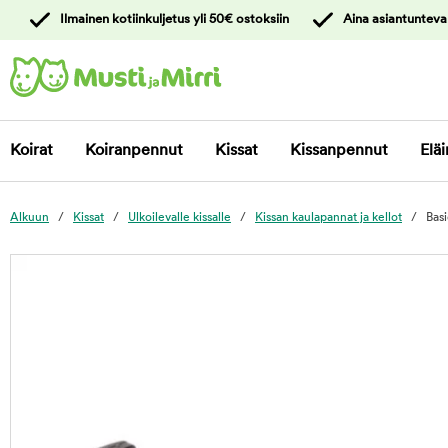
y
Ilmainen kotiinkuljetus yli 50€ ostoksiin
Aina asiantunteva
ltöön
Ota yhteyttä
asiakaspalveluun
Koirat
Koiranpennut
Kissat
Kissanpennut
Eläi
Alkuun
Kissat
Ulkoilevalle kissalle
Kissan kaulapannat ja kellot
Basi
foo