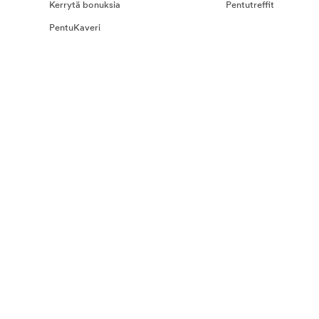
Kerrytä bonuksia
Pentutreffit
PentuKaveri
na