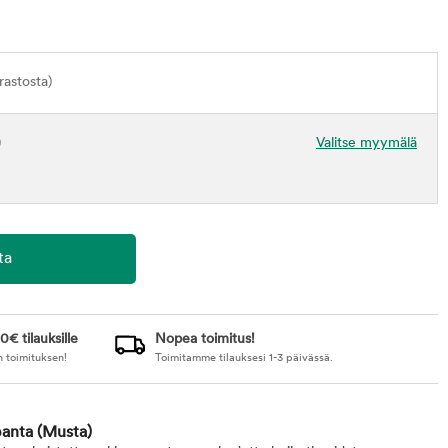
astosta)
)
Valitse myymälä
0€ tilauksille
Nopea toimitus!
n toimituksen!
Toimitamme tilauksesi 1-3 päivässä.
 panta
(Musta)