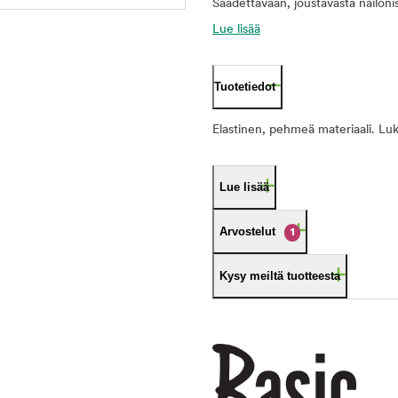
Säädettävään, joustavasta nailoni
Lue lisää
Tuotetiedot
Elastinen, pehmeä materiaali. Luk
Lue lisää
Arvostelut
1
Kysy meiltä tuotteesta